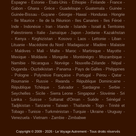
Espagne
-
Estonie
-
Etats-Unis
-
Ethiopie
-
Finlande
-
France
-
Gabon
-
Ghana
-
Grèce
-
Guadeloupe
-
Guatemala
-
Guinée
-
Guinée-Bissau
-
Guyane
-
Géorgie
-
Hawaï
-
Honduras
-
Hongrie
-
Ile Maurice
-
Ile de la Réunion
-
Iles Canaries
-
Iles Féroé
-
Inde
-
Indonésie
-
Iran
-
Irlande
-
Islande
-
Israël & Territoires
Palestiniens
-
Italie
-
Jamaïque
-
Japon
-
Jordanie
-
Kazakhstan
-
Kenya
-
Kirghizistan
-
Kosovo
-
Laos
-
Lettonie
-
Liban
-
Lituanie
-
Macédoine du Nord
-
Madagascar
-
Madère
-
Malaisie
-
Maldives
-
Mali
-
Malte
-
Maroc
-
Martinique
-
Mayotte
-
Mexique
-
Moldavie
-
Mongolie
-
Monténégro
-
Mozambique
-
Namibie
-
Nicaragua
-
Norvège
-
Nouvelle-Zélande
-
Népal
-
Ouganda
-
Ouzbékistan
-
Panama
-
Pays de Galles
-
Philippines
-
Pologne
-
Polynésie Française
-
Portugal
-
Pérou
-
Qatar
-
Roumanie
-
Russie
-
Rwanda
-
République Dominicaine
-
République Tchèque
-
Salvador
-
Sardaigne
-
Serbie
-
Seychelles
-
Sicile
-
Sierra Leone
-
Singapour
-
Slovénie
-
Sri
Lanka
-
Suisse
-
Sultanat d'Oman
-
Suède
-
Sénégal
-
Tadjikistan
-
Tanzanie
-
Taïwan
-
Thaïlande
-
Togo
-
Trinité et
Tobago
-
Tunisie
-
Turkménistan
-
Turquie
-
Ukraine
-
Uruguay
-
Venezuela
-
Vietnam
-
Zambie
-
Zimbabwe
Copyright © 2009 - 2026 - Le Voyage Autrement - Tous droits réservés