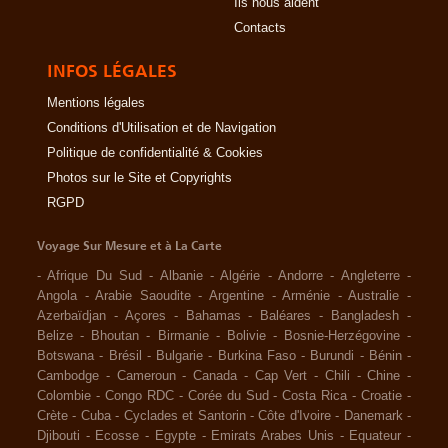
Ils nous aident
Contacts
INFOS LÉGALES
Mentions légales
Conditions d'Utilisation et de Navigation
Politique de confidentialité & Cookies
Photos sur le Site et Copyrights
RGPD
Voyage Sur Mesure et à La Carte
-
Afrique Du Sud
-
Albanie
-
Algérie
-
Andorre
-
Angleterre
-
Angola
-
Arabie Saoudite
-
Argentine
-
Arménie
-
Australie
-
Azerbaïdjan
-
Açores
-
Bahamas
-
Baléares
-
Bangladesh
-
Belize
-
Bhoutan
-
Birmanie
-
Bolivie
-
Bosnie-Herzégovine
-
Botswana
-
Brésil
-
Bulgarie
-
Burkina Faso
-
Burundi
-
Bénin
-
Cambodge
-
Cameroun
-
Canada
-
Cap Vert
-
Chili
-
Chine
-
Colombie
-
Congo RDC
-
Corée du Sud
-
Costa Rica
-
Croatie
-
Crète
-
Cuba
-
Cyclades et Santorin
-
Côte d'Ivoire
-
Danemark
-
Djibouti
-
Ecosse
-
Egypte
-
Emirats Arabes Unis
-
Equateur
-