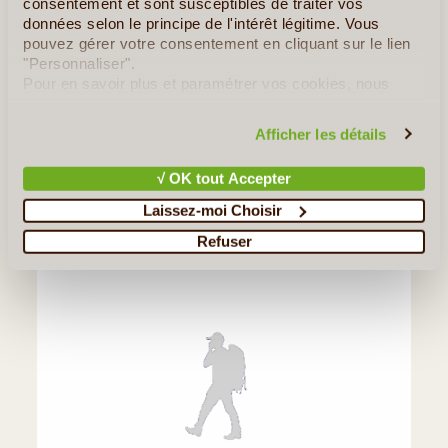
consentement et sont susceptibles de traiter vos
données selon le principe de l'intérêt légitime. Vous
MAGALI ET SON COMPAGNON
DU 08/03/2010 AU 20/03/2010
pouvez gérer votre consentement en cliquant sur le lien
"Personnaliser".
J'ai choisi de voyager au Cambodge avec l'agence "SOLEIL
Pour en savoir plus et paramétrer vos cookies, nous
CAMBODGIEN" et je ne regrette absolument pas ce choix!
vous invitons à consulter notre
politique en matière de
Mike,le responsable m'a proposé rapidement plusiers circuits, j'ai
confidentialité et de cookies
.
choisi un itinéraire entre Phnom Pen, le Mondolkiri, Siem Reap
Afficher les détails
(...)
√ OK tout Accepter
Lire la suite
≻
Laissez-moi Choisir
Refuser