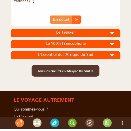
traditions (...)
En détail
≻
Le Trekker
Le 100% Francophone
L'Essentiel de l'Afrique du Sud
»
Tous les circuits en Afrique Du Sud
LE VOYAGE AUTREMENT
Qui sommes-nous ?
Le Concept
Notre Charte