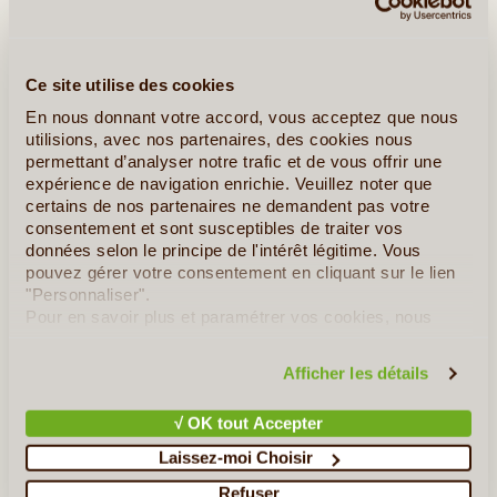
À l'origine bâtie sur sept collines, Amman s'est peu à peu
étendue jusqu'à s'installer sur une vingtaine de collines au nord-
ouest de la Jordanie, dont elle est la capitale. Cette ville
Ce site utilise des cookies
fascinante et bourrée de contrastes représente bien (...)
En nous donnant votre accord, vous acceptez que nous
utilisions, avec nos partenaires, des cookies nous
permettant d’analyser notre trafic et de vous offrir une
Lire la suite
≻
expérience de navigation enrichie. Veuillez noter que
certains de nos partenaires ne demandent pas votre
Balade au Gré des Wadis
consentement et sont susceptibles de traiter vos
données selon le principe de l'intérêt légitime. Vous
De Châteaux en Châteaux dans le Désert Jordanien
pouvez gérer votre consentement en cliquant sur le lien
"Personnaliser".
Pour en savoir plus et paramétrer vos cookies, nous
»
Tous les Articles sur la Jordanie
vous invitons à consulter notre
politique en matière de
confidentialité et de cookies
.
Afficher les détails
Quelques Idées de Voyages en Jordanie
Escapade à Petra et au Wadi Rum
√ OK tout Accepter
Laissez-moi Choisir
Refuser