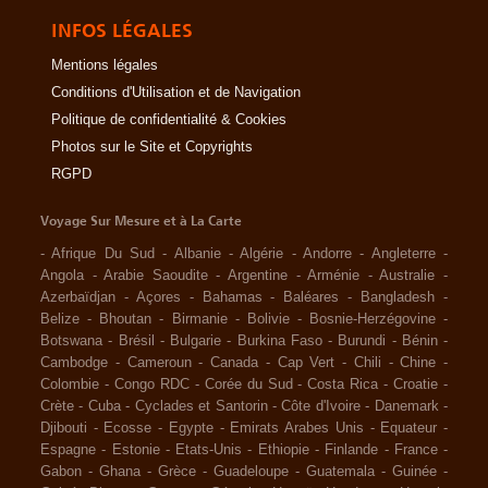
INFOS LÉGALES
Mentions légales
Conditions d'Utilisation et de Navigation
Politique de confidentialité & Cookies
Photos sur le Site et Copyrights
RGPD
Voyage Sur Mesure et à La Carte
-
Afrique Du Sud
-
Albanie
-
Algérie
-
Andorre
-
Angleterre
-
Angola
-
Arabie Saoudite
-
Argentine
-
Arménie
-
Australie
-
Azerbaïdjan
-
Açores
-
Bahamas
-
Baléares
-
Bangladesh
-
Belize
-
Bhoutan
-
Birmanie
-
Bolivie
-
Bosnie-Herzégovine
-
Botswana
-
Brésil
-
Bulgarie
-
Burkina Faso
-
Burundi
-
Bénin
-
Cambodge
-
Cameroun
-
Canada
-
Cap Vert
-
Chili
-
Chine
-
Colombie
-
Congo RDC
-
Corée du Sud
-
Costa Rica
-
Croatie
-
Crète
-
Cuba
-
Cyclades et Santorin
-
Côte d'Ivoire
-
Danemark
-
Djibouti
-
Ecosse
-
Egypte
-
Emirats Arabes Unis
-
Equateur
-
Espagne
-
Estonie
-
Etats-Unis
-
Ethiopie
-
Finlande
-
France
-
Gabon
-
Ghana
-
Grèce
-
Guadeloupe
-
Guatemala
-
Guinée
-