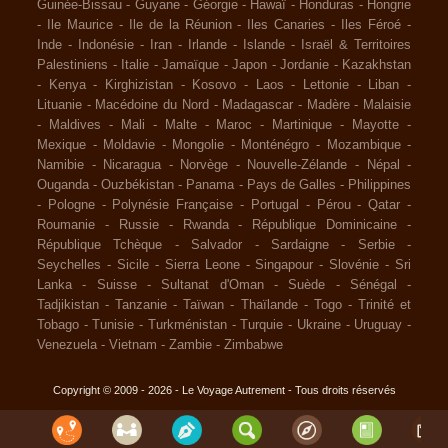
Guinée-Bissau
-
Guyane
-
Géorgie
-
Hawaï
-
Honduras
-
Hongrie
-
Ile Maurice
-
Ile de la Réunion
-
Iles Canaries
-
Iles Féroé
-
Inde
-
Indonésie
-
Iran
-
Irlande
-
Islande
-
Israël & Territoires
Palestiniens
-
Italie
-
Jamaïque
-
Japon
-
Jordanie
-
Kazakhstan
-
Kenya
-
Kirghizistan
-
Kosovo
-
Laos
-
Lettonie
-
Liban
-
Lituanie
-
Macédoine du Nord
-
Madagascar
-
Madère
-
Malaisie
-
Maldives
-
Mali
-
Malte
-
Maroc
-
Martinique
-
Mayotte
-
Mexique
-
Moldavie
-
Mongolie
-
Monténégro
-
Mozambique
-
Namibie
-
Nicaragua
-
Norvège
-
Nouvelle-Zélande
-
Népal
-
Ouganda
-
Ouzbékistan
-
Panama
-
Pays de Galles
-
Philippines
-
Pologne
-
Polynésie Française
-
Portugal
-
Pérou
-
Qatar
-
Roumanie
-
Russie
-
Rwanda
-
République Dominicaine
-
République Tchèque
-
Salvador
-
Sardaigne
-
Serbie
-
Seychelles
-
Sicile
-
Sierra Leone
-
Singapour
-
Slovénie
-
Sri
Lanka
-
Suisse
-
Sultanat d'Oman
-
Suède
-
Sénégal
-
Tadjikistan
-
Tanzanie
-
Taïwan
-
Thaïlande
-
Togo
-
Trinité et
Tobago
-
Tunisie
-
Turkménistan
-
Turquie
-
Ukraine
-
Uruguay
-
Venezuela
-
Vietnam
-
Zambie
-
Zimbabwe
Copyright © 2009 - 2026 - Le Voyage Autrement - Tous droits réservés