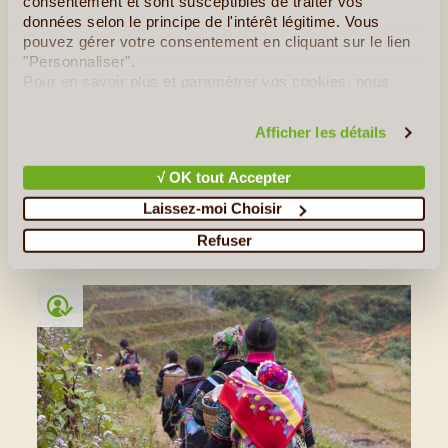
consentement et sont susceptibles de traiter vos
données selon le principe de l'intérêt légitime. Vous
©
pouvez gérer votre consentement en cliquant sur le lien
Aventures en Plein Air au Parc
"Personnaliser".
National de Phong Nha Ke Bang
Pour en savoir plus et paramétrer vos cookies, nous
vous invitons à consulter notre
politique en matière de
Classé au patrimoine de l'Unesco depuis 2003, soit
confidentialité et de cookies
.
seulement deux ans après sa création, le parc national de
Afficher les détails
Phong Nha Ke Bang fait partie des plus grands attraits du
centre du Vietnam. C'est à environ 500 kilomètres de
√ OK tout Accepter
Hanoï, dans les terres, qu'il occupe une surface de plus de
Laissez-moi Choisir
1200 km2. Si vous aimez l'aventure, la marche à pied, (...)
Refuser
Lire la suite
≻