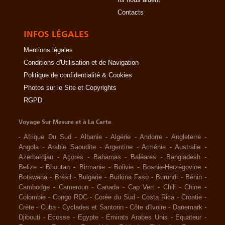
Ils nous aident
Contacts
INFOS LÉGALES
Mentions légales
Conditions d'Utilisation et de Navigation
Politique de confidentialité & Cookies
Photos sur le Site et Copyrights
RGPD
Voyage Sur Mesure et à La Carte
-
Afrique Du Sud
-
Albanie
-
Algérie
-
Andorre
-
Angleterre
-
Angola
-
Arabie Saoudite
-
Argentine
-
Arménie
-
Australie
-
Azerbaïdjan
-
Açores
-
Bahamas
-
Baléares
-
Bangladesh
-
Belize
-
Bhoutan
-
Birmanie
-
Bolivie
-
Bosnie-Herzégovine
-
Botswana
-
Brésil
-
Bulgarie
-
Burkina Faso
-
Burundi
-
Bénin
-
Cambodge
-
Cameroun
-
Canada
-
Cap Vert
-
Chili
-
Chine
-
Colombie
-
Congo RDC
-
Corée du Sud
-
Costa Rica
-
Croatie
-
Crète
-
Cuba
-
Cyclades et Santorin
-
Côte d'Ivoire
-
Danemark
-
Djibouti
-
Ecosse
-
Egypte
-
Emirats Arabes Unis
-
Equateur
-