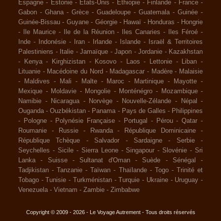
Espagne
-
Estonie
-
Etats-Unis
-
Ethiopie
-
Finlande
-
France
-
Gabon
-
Ghana
-
Grèce
-
Guadeloupe
-
Guatemala
-
Guinée
-
Guinée-Bissau
-
Guyane
-
Géorgie
-
Hawaï
-
Honduras
-
Hongrie
-
Ile Maurice
-
Ile de la Réunion
-
Iles Canaries
-
Iles Féroé
-
Inde
-
Indonésie
-
Iran
-
Irlande
-
Islande
-
Israël & Territoires
Palestiniens
-
Italie
-
Jamaïque
-
Japon
-
Jordanie
-
Kazakhstan
-
Kenya
-
Kirghizistan
-
Kosovo
-
Laos
-
Lettonie
-
Liban
-
Lituanie
-
Macédoine du Nord
-
Madagascar
-
Madère
-
Malaisie
-
Maldives
-
Mali
-
Malte
-
Maroc
-
Martinique
-
Mayotte
-
Mexique
-
Moldavie
-
Mongolie
-
Monténégro
-
Mozambique
-
Namibie
-
Nicaragua
-
Norvège
-
Nouvelle-Zélande
-
Népal
-
Ouganda
-
Ouzbékistan
-
Panama
-
Pays de Galles
-
Philippines
-
Pologne
-
Polynésie Française
-
Portugal
-
Pérou
-
Qatar
-
Roumanie
-
Russie
-
Rwanda
-
République Dominicaine
-
République Tchèque
-
Salvador
-
Sardaigne
-
Serbie
-
Seychelles
-
Sicile
-
Sierra Leone
-
Singapour
-
Slovénie
-
Sri
Lanka
-
Suisse
-
Sultanat d'Oman
-
Suède
-
Sénégal
-
Tadjikistan
-
Tanzanie
-
Taïwan
-
Thaïlande
-
Togo
-
Trinité et
Tobago
-
Tunisie
-
Turkménistan
-
Turquie
-
Ukraine
-
Uruguay
-
Venezuela
-
Vietnam
-
Zambie
-
Zimbabwe
Copyright © 2009 - 2026 - Le Voyage Autrement - Tous droits réservés