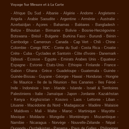
Voyage Sur Mesure et à La Carte
-
Afrique Du Sud
-
Albanie
-
Algérie
-
Andorre
-
Angleterre
-
Angola
-
Arabie Saoudite
-
Argentine
-
Arménie
-
Australie
-
Azerbaïdjan
-
Açores
-
Bahamas
-
Baléares
-
Bangladesh
-
Belize
-
Bhoutan
-
Birmanie
-
Bolivie
-
Bosnie-Herzégovine
-
Botswana
-
Brésil
-
Bulgarie
-
Burkina Faso
-
Burundi
-
Bénin
-
Cambodge
-
Cameroun
-
Canada
-
Cap Vert
-
Chili
-
Chine
-
Colombie
-
Congo RDC
-
Corée du Sud
-
Costa Rica
-
Croatie
-
Crète
-
Cuba
-
Cyclades et Santorin
-
Côte d'Ivoire
-
Danemark
-
Djibouti
-
Ecosse
-
Egypte
-
Emirats Arabes Unis
-
Equateur
-
Espagne
-
Estonie
-
Etats-Unis
-
Ethiopie
-
Finlande
-
France
-
Gabon
-
Ghana
-
Grèce
-
Guadeloupe
-
Guatemala
-
Guinée
-
Guinée-Bissau
-
Guyane
-
Géorgie
-
Hawaï
-
Honduras
-
Hongrie
-
Ile Maurice
-
Ile de la Réunion
-
Iles Canaries
-
Iles Féroé
-
Inde
-
Indonésie
-
Iran
-
Irlande
-
Islande
-
Israël & Territoires
Palestiniens
-
Italie
-
Jamaïque
-
Japon
-
Jordanie
-
Kazakhstan
-
Kenya
-
Kirghizistan
-
Kosovo
-
Laos
-
Lettonie
-
Liban
-
Lituanie
-
Macédoine du Nord
-
Madagascar
-
Madère
-
Malaisie
-
Maldives
-
Mali
-
Malte
-
Maroc
-
Martinique
-
Mayotte
-
Mexique
-
Moldavie
-
Mongolie
-
Monténégro
-
Mozambique
-
Namibie
-
Nicaragua
-
Norvège
-
Nouvelle-Zélande
-
Népal
-
Ouganda
-
Ouzbékistan
-
Panama
-
Pays de Galles
-
Philippines