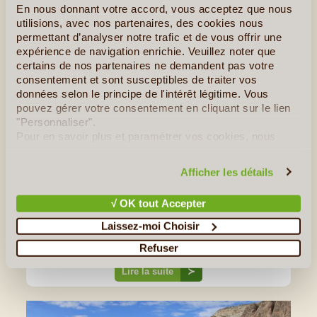
En nous donnant votre accord, vous acceptez que nous
utilisions, avec nos partenaires, des cookies nous
permettant d’analyser notre trafic et de vous offrir une
expérience de navigation enrichie. Veuillez noter que
certains de nos partenaires ne demandent pas votre
consentement et sont susceptibles de traiter vos
données selon le principe de l'intérêt légitime. Vous
©
pouvez gérer votre consentement en cliquant sur le lien
"Personnaliser".
L’ordre Mevlevi des Derviches
Pour en savoir plus et paramétrer vos cookies, nous
Tourneurs
vous invitons à consulter notre
politique en matière de
confidentialité et de cookies
.
Hommes de foi de confession musulmane Mevlevi, les
Afficher les détails
Derviches Tourneurs doivent leur nom à leurs étranges
prières dansantes. Connue sous le nom de cérémonie du
√ OK tout Accepter
Semâ, la danse des Derviches Tourneurs consiste à tourner
sur soi-même jusqu'à atteindre un état de transe. Elle
Laissez-moi Choisir
s'accompagne de la musique de quelques instruments et
Refuser
de chants et (...)
Lire la suite
≻