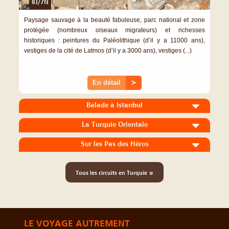
8J/7N
©
Paysage sauvage à la beauté fabuleuse, parc national et zone
protégée (nombreux oiseaux migrateurs) et richesses
historiques : peintures du Paléolithique (d’il y a 11000 ans),
vestiges de la cité de Latmos (d’il y a 3000 ans), vestiges (...)
En détail
≻
Balade à Istanbul
La Turquie Orientale
Sur les Pas des Héros
»
Tous les circuits en Turquie
LE VOYAGE AUTREMENT