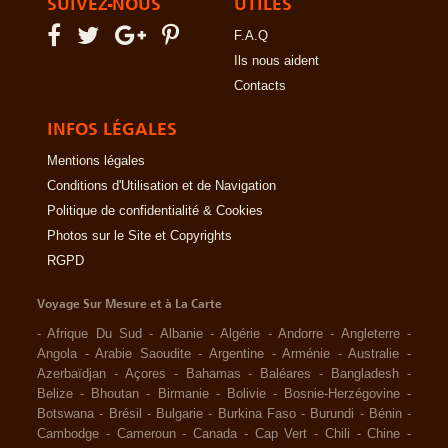
SUIVEZ-NOUS
UTILES
F.A.Q
Ils nous aident
Contacts
INFOS LÉGALES
Mentions légales
Conditions d'Utilisation et de Navigation
Politique de confidentialité & Cookies
Photos sur le Site et Copyrights
RGPD
Voyage Sur Mesure et à La Carte
-
Afrique Du Sud
-
Albanie
-
Algérie
-
Andorre
-
Angleterre
-
Angola
-
Arabie Saoudite
-
Argentine
-
Arménie
-
Australie
-
Azerbaïdjan
-
Açores
-
Bahamas
-
Baléares
-
Bangladesh
-
Belize
-
Bhoutan
-
Birmanie
-
Bolivie
-
Bosnie-Herzégovine
-
Botswana
-
Brésil
-
Bulgarie
-
Burkina Faso
-
Burundi
-
Bénin
-
Cambodge
-
Cameroun
-
Canada
-
Cap Vert
-
Chili
-
Chine
-