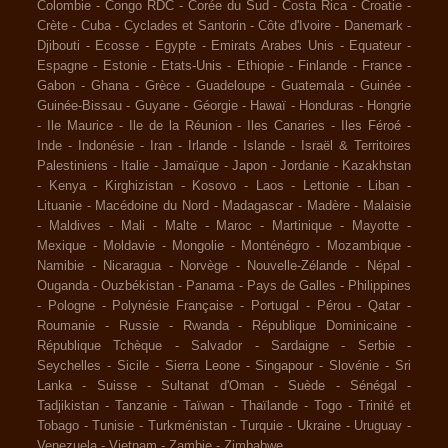
Colombie
-
Congo RDC
-
Corée du Sud
-
Costa Rica
-
Croatie
-
Crète
-
Cuba
-
Cyclades et Santorin
-
Côte d'Ivoire
-
Danemark
-
Djibouti
-
Ecosse
-
Egypte
-
Emirats Arabes Unis
-
Equateur
-
Espagne
-
Estonie
-
Etats-Unis
-
Ethiopie
-
Finlande
-
France
-
Gabon
-
Ghana
-
Grèce
-
Guadeloupe
-
Guatemala
-
Guinée
-
Guinée-Bissau
-
Guyane
-
Géorgie
-
Hawaï
-
Honduras
-
Hongrie
-
Ile Maurice
-
Ile de la Réunion
-
Iles Canaries
-
Iles Féroé
-
Inde
-
Indonésie
-
Iran
-
Irlande
-
Islande
-
Israël & Territoires
Palestiniens
-
Italie
-
Jamaïque
-
Japon
-
Jordanie
-
Kazakhstan
-
Kenya
-
Kirghizistan
-
Kosovo
-
Laos
-
Lettonie
-
Liban
-
Lituanie
-
Macédoine du Nord
-
Madagascar
-
Madère
-
Malaisie
-
Maldives
-
Mali
-
Malte
-
Maroc
-
Martinique
-
Mayotte
-
Mexique
-
Moldavie
-
Mongolie
-
Monténégro
-
Mozambique
-
Namibie
-
Nicaragua
-
Norvège
-
Nouvelle-Zélande
-
Népal
-
Ouganda
-
Ouzbékistan
-
Panama
-
Pays de Galles
-
Philippines
-
Pologne
-
Polynésie Française
-
Portugal
-
Pérou
-
Qatar
-
Roumanie
-
Russie
-
Rwanda
-
République Dominicaine
-
République Tchèque
-
Salvador
-
Sardaigne
-
Serbie
-
Seychelles
-
Sicile
-
Sierra Leone
-
Singapour
-
Slovénie
-
Sri
Lanka
-
Suisse
-
Sultanat d'Oman
-
Suède
-
Sénégal
-
Tadjikistan
-
Tanzanie
-
Taïwan
-
Thaïlande
-
Togo
-
Trinité et
Tobago
-
Tunisie
-
Turkménistan
-
Turquie
-
Ukraine
-
Uruguay
-
Venezuela
-
Vietnam
-
Zambie
-
Zimbabwe