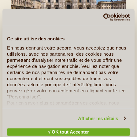
©
Milan, entre Mode et Culture
Ce site utilise des cookies
Mal-aimée et souvent méconnue des touristes, Milan
En nous donnant votre accord, vous acceptez que nous
représente pourtant une escapade agréable et dépaysante
utilisions, avec nos partenaires, des cookies nous
à moins de deux heures de la France. La ville, réputée pour
permettant d’analyser notre trafic et de vous offrir une
la haute couture, le design et la mode, est aussi la capitale
expérience de navigation enrichie. Veuillez noter que
italienne des finances et des affaires ainsi qu'une ville
certains de nos partenaires ne demandent pas votre
culturelle extrêmement riche. C'est entre ces (...)
consentement et sont susceptibles de traiter vos
données selon le principe de l'intérêt légitime. Vous
Lire la suite
≻
pouvez gérer votre consentement en cliquant sur le lien
"Personnaliser".
Pour en savoir plus et paramétrer vos cookies, nous
vous invitons à consulter notre
politique en matière de
confidentialité et de cookies
.
Afficher les détails
√ OK tout Accepter