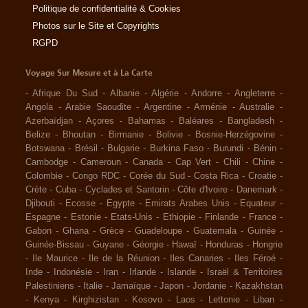
Politique de confidentialité & Cookies
Photos sur le Site et Copyrights
RGPD
Voyage Sur Mesure et à La Carte
-
Afrique Du Sud
-
Albanie
-
Algérie
-
Andorre
-
Angleterre
-
Angola
-
Arabie Saoudite
-
Argentine
-
Arménie
-
Australie
-
Azerbaïdjan
-
Açores
-
Bahamas
-
Baléares
-
Bangladesh
-
Belize
-
Bhoutan
-
Birmanie
-
Bolivie
-
Bosnie-Herzégovine
-
Botswana
-
Brésil
-
Bulgarie
-
Burkina Faso
-
Burundi
-
Bénin
-
Cambodge
-
Cameroun
-
Canada
-
Cap Vert
-
Chili
-
Chine
-
Colombie
-
Congo RDC
-
Corée du Sud
-
Costa Rica
-
Croatie
-
Crète
-
Cuba
-
Cyclades et Santorin
-
Côte d'Ivoire
-
Danemark
-
Djibouti
-
Ecosse
-
Egypte
-
Emirats Arabes Unis
-
Equateur
-
Espagne
-
Estonie
-
Etats-Unis
-
Ethiopie
-
Finlande
-
France
-
Gabon
-
Ghana
-
Grèce
-
Guadeloupe
-
Guatemala
-
Guinée
-
Guinée-Bissau
-
Guyane
-
Géorgie
-
Hawaï
-
Honduras
-
Hongrie
-
Ile Maurice
-
Ile de la Réunion
-
Iles Canaries
-
Iles Féroé
-
Inde
-
Indonésie
-
Iran
-
Irlande
-
Islande
-
Israël & Territoires
Palestiniens
-
Italie
-
Jamaïque
-
Japon
-
Jordanie
-
Kazakhstan
-
Kenya
-
Kirghizistan
-
Kosovo
-
Laos
-
Lettonie
-
Liban
-