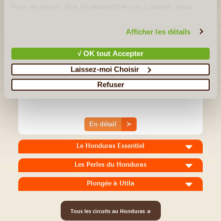
Pour en savoir plus et paramétrer vos cookies, nous
vous invitons à consulter notre
politique en matière de
confidentialité et de cookies
.
Afficher les détails
10J/9N
©
√ OK tout Accepter
Ce voyage au Honduras, destination encore méconnue du
tourisme, vous ouvre les portes sur une nature tropicale à la
Laissez-moi Choisir
diversité exceptionnelle. Entre civilisation précolombienne,
culture hispano-américaine, villes coloniales, plages idylliques et
Refuser
(...)
En détail
≻
Le Honduras Essentiel
Les Perles du Honduras
Plongée à Utila
»
Tous les circuits au Honduras