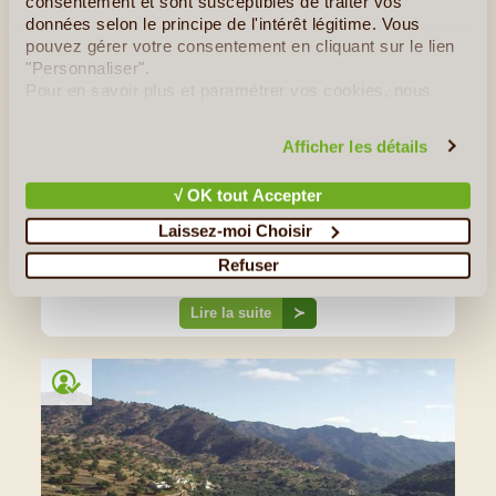
consentement et sont susceptibles de traiter vos
données selon le principe de l'intérêt légitime. Vous
pouvez gérer votre consentement en cliquant sur le lien
"Personnaliser".
©
Pour en savoir plus et paramétrer vos cookies, nous
Essaouira, la Cité du Vent, Âme
vous invitons à consulter notre
politique en matière de
Éternelle du Maroc
confidentialité et de cookies
.
Afficher les détails
Si au départ les voyageurs viennent à Essaouira pour
découvrir son joli port de pêche et se détendre sur sa belle
√ OK tout Accepter
plage de sable doré, très vite ils se rendent compte à quel
Laissez-moi Choisir
point la cité incarne un Maroc resté authentique malgré
l'essor du tourisme. Célèbre pour ses événements culturels,
Refuser
sa Médina historique, sa jolie plage et son (...)
Lire la suite
≻