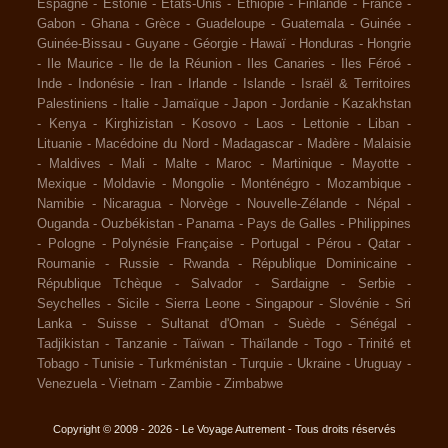
Espagne
-
Estonie
-
Etats-Unis
-
Ethiopie
-
Finlande
-
France
-
Gabon
-
Ghana
-
Grèce
-
Guadeloupe
-
Guatemala
-
Guinée
-
Guinée-Bissau
-
Guyane
-
Géorgie
-
Hawaï
-
Honduras
-
Hongrie
-
Ile Maurice
-
Ile de la Réunion
-
Iles Canaries
-
Iles Féroé
-
Inde
-
Indonésie
-
Iran
-
Irlande
-
Islande
-
Israël & Territoires
Palestiniens
-
Italie
-
Jamaïque
-
Japon
-
Jordanie
-
Kazakhstan
-
Kenya
-
Kirghizistan
-
Kosovo
-
Laos
-
Lettonie
-
Liban
-
Lituanie
-
Macédoine du Nord
-
Madagascar
-
Madère
-
Malaisie
-
Maldives
-
Mali
-
Malte
-
Maroc
-
Martinique
-
Mayotte
-
Mexique
-
Moldavie
-
Mongolie
-
Monténégro
-
Mozambique
-
Namibie
-
Nicaragua
-
Norvège
-
Nouvelle-Zélande
-
Népal
-
Ouganda
-
Ouzbékistan
-
Panama
-
Pays de Galles
-
Philippines
-
Pologne
-
Polynésie Française
-
Portugal
-
Pérou
-
Qatar
-
Roumanie
-
Russie
-
Rwanda
-
République Dominicaine
-
République Tchèque
-
Salvador
-
Sardaigne
-
Serbie
-
Seychelles
-
Sicile
-
Sierra Leone
-
Singapour
-
Slovénie
-
Sri
Lanka
-
Suisse
-
Sultanat d'Oman
-
Suède
-
Sénégal
-
Tadjikistan
-
Tanzanie
-
Taïwan
-
Thaïlande
-
Togo
-
Trinité et
Tobago
-
Tunisie
-
Turkménistan
-
Turquie
-
Ukraine
-
Uruguay
-
Venezuela
-
Vietnam
-
Zambie
-
Zimbabwe
Copyright © 2009 - 2026 - Le Voyage Autrement - Tous droits réservés