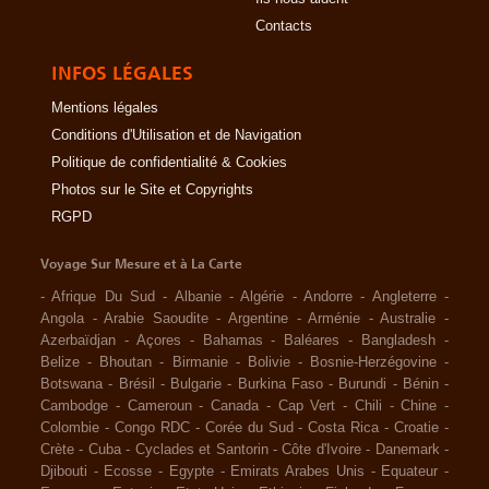
Contacts
INFOS LÉGALES
Mentions légales
Conditions d'Utilisation et de Navigation
Politique de confidentialité & Cookies
Photos sur le Site et Copyrights
RGPD
Voyage Sur Mesure et à La Carte
-
Afrique Du Sud
-
Albanie
-
Algérie
-
Andorre
-
Angleterre
-
Angola
-
Arabie Saoudite
-
Argentine
-
Arménie
-
Australie
-
Azerbaïdjan
-
Açores
-
Bahamas
-
Baléares
-
Bangladesh
-
Belize
-
Bhoutan
-
Birmanie
-
Bolivie
-
Bosnie-Herzégovine
-
Botswana
-
Brésil
-
Bulgarie
-
Burkina Faso
-
Burundi
-
Bénin
-
Cambodge
-
Cameroun
-
Canada
-
Cap Vert
-
Chili
-
Chine
-
Colombie
-
Congo RDC
-
Corée du Sud
-
Costa Rica
-
Croatie
-
Crète
-
Cuba
-
Cyclades et Santorin
-
Côte d'Ivoire
-
Danemark
-
Djibouti
-
Ecosse
-
Egypte
-
Emirats Arabes Unis
-
Equateur
-