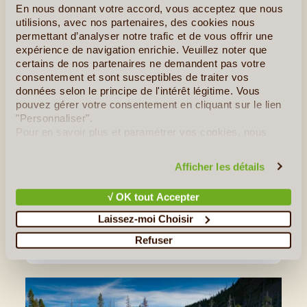
En nous donnant votre accord, vous acceptez que nous
utilisions, avec nos partenaires, des cookies nous
permettant d’analyser notre trafic et de vous offrir une
expérience de navigation enrichie. Veuillez noter que
certains de nos partenaires ne demandent pas votre
consentement et sont susceptibles de traiter vos
données selon le principe de l'intérêt légitime. Vous
©
pouvez gérer votre consentement en cliquant sur le lien
"Personnaliser".
À la découverte de New York en
Pour en savoir plus et paramétrer vos cookies, nous
famille
vous invitons à consulter notre
politique en matière de
confidentialité et de cookies
.
Découvrir New York avec des enfants, c'est possible ! À
Afficher les détails
condition bien sûr d'adapter son rythme et ses activités…
L'avantage de New York, c'est qu'elle fait rêver petits et
√ OK tout Accepter
grands avec ses magasins grandioses, ses monuments
incontournables, ses musées interactifs… Peu importe son
Laissez-moi Choisir
âge et ses centres d'intérêt, on trouvera toujours de (...)
Refuser
Lire la suite
≻