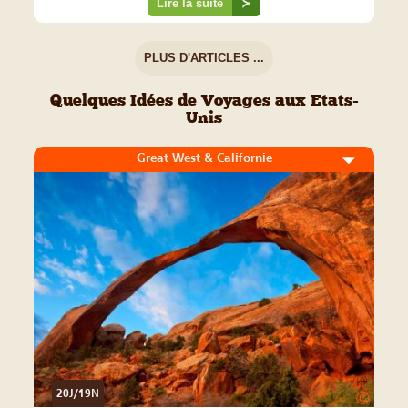
Lire la suite
≻
PLUS D'ARTICLES ...
Quelques Idées de Voyages aux Etats-
Unis
Great West & Californie
20J/19N
©