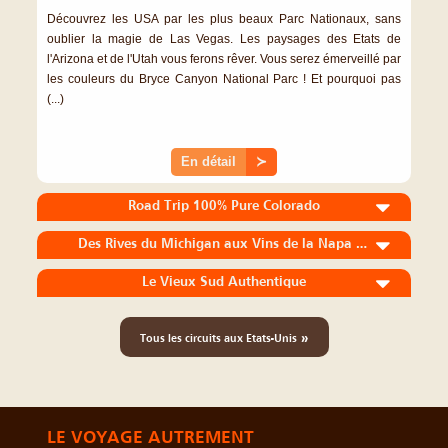
Découvrez les USA par les plus beaux Parc Nationaux, sans
oublier la magie de Las Vegas. Les paysages des Etats de
l'Arizona et de l'Utah vous ferons rêver. Vous serez émerveillé par
les couleurs du Bryce Canyon National Parc ! Et pourquoi pas
(...)
En détail
≻
Road Trip 100% Pure Colorado
Des Rives du Michigan aux Vins de la Napa Valley
Le Vieux Sud Authentique
»
Tous les circuits aux Etats-Unis
LE VOYAGE AUTREMENT