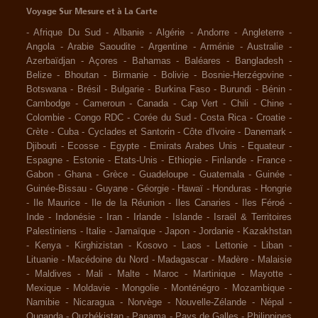
Voyage Sur Mesure et à La Carte
-
Afrique Du Sud
-
Albanie
-
Algérie
-
Andorre
-
Angleterre
-
Angola
-
Arabie Saoudite
-
Argentine
-
Arménie
-
Australie
-
Azerbaïdjan
-
Açores
-
Bahamas
-
Baléares
-
Bangladesh
-
Belize
-
Bhoutan
-
Birmanie
-
Bolivie
-
Bosnie-Herzégovine
-
Botswana
-
Brésil
-
Bulgarie
-
Burkina Faso
-
Burundi
-
Bénin
-
Cambodge
-
Cameroun
-
Canada
-
Cap Vert
-
Chili
-
Chine
-
Colombie
-
Congo RDC
-
Corée du Sud
-
Costa Rica
-
Croatie
-
Crète
-
Cuba
-
Cyclades et Santorin
-
Côte d'Ivoire
-
Danemark
-
Djibouti
-
Ecosse
-
Egypte
-
Emirats Arabes Unis
-
Equateur
-
Espagne
-
Estonie
-
Etats-Unis
-
Ethiopie
-
Finlande
-
France
-
Gabon
-
Ghana
-
Grèce
-
Guadeloupe
-
Guatemala
-
Guinée
-
Guinée-Bissau
-
Guyane
-
Géorgie
-
Hawaï
-
Honduras
-
Hongrie
-
Ile Maurice
-
Ile de la Réunion
-
Iles Canaries
-
Iles Féroé
-
Inde
-
Indonésie
-
Iran
-
Irlande
-
Islande
-
Israël & Territoires
Palestiniens
-
Italie
-
Jamaïque
-
Japon
-
Jordanie
-
Kazakhstan
-
Kenya
-
Kirghizistan
-
Kosovo
-
Laos
-
Lettonie
-
Liban
-
Lituanie
-
Macédoine du Nord
-
Madagascar
-
Madère
-
Malaisie
-
Maldives
-
Mali
-
Malte
-
Maroc
-
Martinique
-
Mayotte
-
Mexique
-
Moldavie
-
Mongolie
-
Monténégro
-
Mozambique
-
Namibie
-
Nicaragua
-
Norvège
-
Nouvelle-Zélande
-
Népal
-
Ouganda
-
Ouzbékistan
-
Panama
-
Pays de Galles
-
Philippines