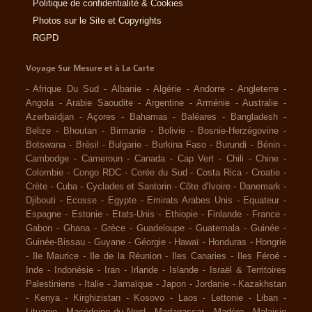
Politique de confidentialité & Cookies
Photos sur le Site et Copyrights
RGPD
Voyage Sur Mesure et à La Carte
-
Afrique Du Sud
-
Albanie
-
Algérie
-
Andorre
-
Angleterre
-
Angola
-
Arabie Saoudite
-
Argentine
-
Arménie
-
Australie
-
Azerbaïdjan
-
Açores
-
Bahamas
-
Baléares
-
Bangladesh
-
Belize
-
Bhoutan
-
Birmanie
-
Bolivie
-
Bosnie-Herzégovine
-
Botswana
-
Brésil
-
Bulgarie
-
Burkina Faso
-
Burundi
-
Bénin
-
Cambodge
-
Cameroun
-
Canada
-
Cap Vert
-
Chili
-
Chine
-
Colombie
-
Congo RDC
-
Corée du Sud
-
Costa Rica
-
Croatie
-
Crète
-
Cuba
-
Cyclades et Santorin
-
Côte d'Ivoire
-
Danemark
-
Djibouti
-
Ecosse
-
Egypte
-
Emirats Arabes Unis
-
Equateur
-
Espagne
-
Estonie
-
Etats-Unis
-
Ethiopie
-
Finlande
-
France
-
Gabon
-
Ghana
-
Grèce
-
Guadeloupe
-
Guatemala
-
Guinée
-
Guinée-Bissau
-
Guyane
-
Géorgie
-
Hawaï
-
Honduras
-
Hongrie
-
Ile Maurice
-
Ile de la Réunion
-
Iles Canaries
-
Iles Féroé
-
Inde
-
Indonésie
-
Iran
-
Irlande
-
Islande
-
Israël & Territoires
Palestiniens
-
Italie
-
Jamaïque
-
Japon
-
Jordanie
-
Kazakhstan
-
Kenya
-
Kirghizistan
-
Kosovo
-
Laos
-
Lettonie
-
Liban
-
Lituanie
-
Macédoine du Nord
-
Madagascar
-
Madère
-
Malaisie