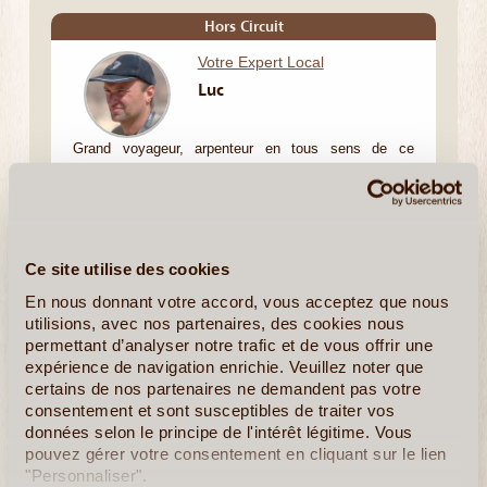
Hors Circuit
Votre Expert Local
Luc
Grand voyageur, arpenteur en tous sens de ce
magnifique pays diversifié et féru de nature avec un
grand N, j'ai trouvé en pays berbère un équilibre de vie
et une authenticité que je croyais perdus. Notre
entreprise est humaine avant d'être commerciale, en
ce sens que nous conseillons des (...)
Ce site utilise des cookies
En nous donnant votre accord, vous acceptez que nous
utilisions, avec nos partenaires, des cookies nous
permettant d’analyser notre trafic et de vous offrir une
expérience de navigation enrichie. Veuillez noter que
En detail
≻
Composer mon voyage
certains de nos partenaires ne demandent pas votre
consentement et sont susceptibles de traiter vos
Immersion dans le Haut Atlas Berbère Profond
données selon le principe de l'intérêt légitime. Vous
pouvez gérer votre consentement en cliquant sur le lien
"Personnaliser".