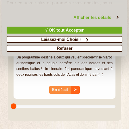
Pour en savoir plus et paramétrer vos cookies, nous
vous invitons à consulter notre
politique en matière de
confidentialité et de cookies
.
Afficher les détails
√ OK tout Accepter
Laissez-moi Choisir
7J/6N
©
Refuser
Un programme destiné à ceux qui veulent découvrir le Maroc
authentique et le peuple berbère loin des hordes et des
sentiers battus ! Un itinéraire fort panoramique traversant à
deux reprises les hauts cols de l’Atlas et dominé par (...)
En détail
≻