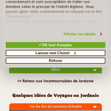
consentement et sont susceptibles de traiter vos
données selon le principe de l'intérêt légitime. Vous
Pendant longtemps, Salt a été la plus grande ville de
pouvez gérer votre consentement en cliquant sur le lien
Jordanie. Aujourd'hui, elle n'est plus que la capitale de la
"Personnaliser".
province de Balqa, mais elle a gardé un charme et une
Pour en savoir plus et paramétrer vos cookies, nous
noblesse qui attirent les curieux à la recherche de la
vous invitons à consulter notre
politique en matière de
confidentialité et de cookies
.
Jordanie authentique. (...)
Afficher les détails
√ OK tout Accepter
Lire la suite
≻
Laissez-moi Choisir
Jerash
Refuser
Ajlun
<< Retour aux Incontournables de Jordanie
Quelques Idées de Voyages en Jordanie
Sur les Pas de Lawrence d’Arabie