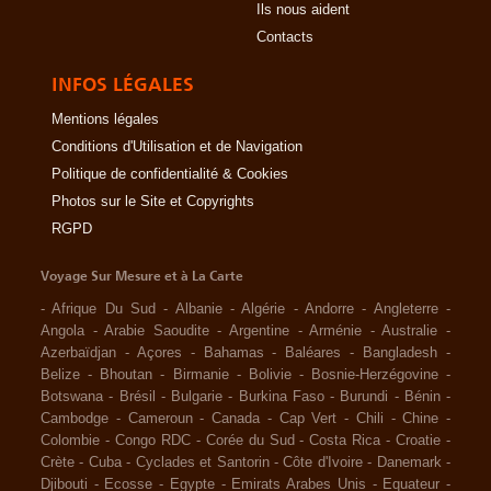
Ils nous aident
Contacts
INFOS LÉGALES
Mentions légales
Conditions d'Utilisation et de Navigation
Politique de confidentialité & Cookies
Photos sur le Site et Copyrights
RGPD
Voyage Sur Mesure et à La Carte
-
Afrique Du Sud
-
Albanie
-
Algérie
-
Andorre
-
Angleterre
-
Angola
-
Arabie Saoudite
-
Argentine
-
Arménie
-
Australie
-
Azerbaïdjan
-
Açores
-
Bahamas
-
Baléares
-
Bangladesh
-
Belize
-
Bhoutan
-
Birmanie
-
Bolivie
-
Bosnie-Herzégovine
-
Botswana
-
Brésil
-
Bulgarie
-
Burkina Faso
-
Burundi
-
Bénin
-
Cambodge
-
Cameroun
-
Canada
-
Cap Vert
-
Chili
-
Chine
-
Colombie
-
Congo RDC
-
Corée du Sud
-
Costa Rica
-
Croatie
-
Crète
-
Cuba
-
Cyclades et Santorin
-
Côte d'Ivoire
-
Danemark
-
Djibouti
-
Ecosse
-
Egypte
-
Emirats Arabes Unis
-
Equateur
-