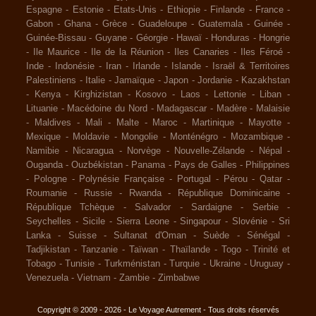
Espagne
-
Estonie
-
Etats-Unis
-
Ethiopie
-
Finlande
-
France
-
Gabon
-
Ghana
-
Grèce
-
Guadeloupe
-
Guatemala
-
Guinée
-
Guinée-Bissau
-
Guyane
-
Géorgie
-
Hawaï
-
Honduras
-
Hongrie
-
Ile Maurice
-
Ile de la Réunion
-
Iles Canaries
-
Iles Féroé
-
Inde
-
Indonésie
-
Iran
-
Irlande
-
Islande
-
Israël & Territoires
Palestiniens
-
Italie
-
Jamaïque
-
Japon
-
Jordanie
-
Kazakhstan
-
Kenya
-
Kirghizistan
-
Kosovo
-
Laos
-
Lettonie
-
Liban
-
Lituanie
-
Macédoine du Nord
-
Madagascar
-
Madère
-
Malaisie
-
Maldives
-
Mali
-
Malte
-
Maroc
-
Martinique
-
Mayotte
-
Mexique
-
Moldavie
-
Mongolie
-
Monténégro
-
Mozambique
-
Namibie
-
Nicaragua
-
Norvège
-
Nouvelle-Zélande
-
Népal
-
Ouganda
-
Ouzbékistan
-
Panama
-
Pays de Galles
-
Philippines
-
Pologne
-
Polynésie Française
-
Portugal
-
Pérou
-
Qatar
-
Roumanie
-
Russie
-
Rwanda
-
République Dominicaine
-
République Tchèque
-
Salvador
-
Sardaigne
-
Serbie
-
Seychelles
-
Sicile
-
Sierra Leone
-
Singapour
-
Slovénie
-
Sri
Lanka
-
Suisse
-
Sultanat d'Oman
-
Suède
-
Sénégal
-
Tadjikistan
-
Tanzanie
-
Taïwan
-
Thaïlande
-
Togo
-
Trinité et
Tobago
-
Tunisie
-
Turkménistan
-
Turquie
-
Ukraine
-
Uruguay
-
Venezuela
-
Vietnam
-
Zambie
-
Zimbabwe
Copyright © 2009 - 2026 - Le Voyage Autrement - Tous droits réservés