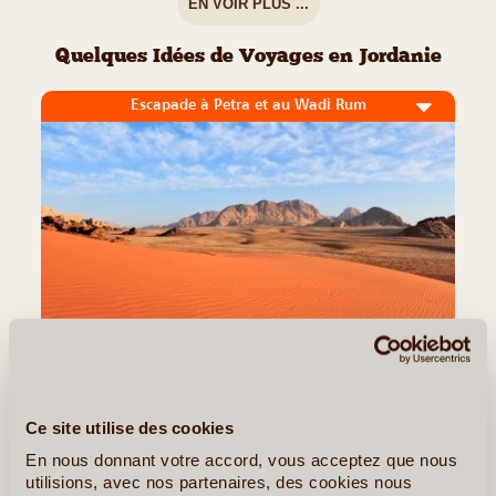
EN VOIR PLUS ...
Quelques Idées de Voyages en Jordanie
Escapade à Petra et au Wadi Rum
4J/3N
©
Ce site utilise des cookies
Ce programme est conçu pour les voyageurs disposant de peu
de jours en Jordanie, mais qui souhaitent tout de même
En nous donnant votre accord, vous acceptez que nous
découvrir deux de ses plus beaux joyaux : Pétra et le désert de
utilisions, avec nos partenaires, des cookies nous