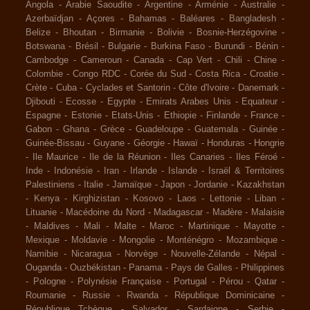
Angola
-
Arabie Saoudite
-
Argentine
-
Arménie
-
Australie
-
Azerbaïdjan
-
Açores
-
Bahamas
-
Baléares
-
Bangladesh
-
Belize
-
Bhoutan
-
Birmanie
-
Bolivie
-
Bosnie-Herzégovine
-
Botswana
-
Brésil
-
Bulgarie
-
Burkina Faso
-
Burundi
-
Bénin
-
Cambodge
-
Cameroun
-
Canada
-
Cap Vert
-
Chili
-
Chine
-
Colombie
-
Congo RDC
-
Corée du Sud
-
Costa Rica
-
Croatie
-
Crète
-
Cuba
-
Cyclades et Santorin
-
Côte d'Ivoire
-
Danemark
-
Djibouti
-
Ecosse
-
Egypte
-
Emirats Arabes Unis
-
Equateur
-
Espagne
-
Estonie
-
Etats-Unis
-
Ethiopie
-
Finlande
-
France
-
Gabon
-
Ghana
-
Grèce
-
Guadeloupe
-
Guatemala
-
Guinée
-
Guinée-Bissau
-
Guyane
-
Géorgie
-
Hawaï
-
Honduras
-
Hongrie
-
Ile Maurice
-
Ile de la Réunion
-
Iles Canaries
-
Iles Féroé
-
Inde
-
Indonésie
-
Iran
-
Irlande
-
Islande
-
Israël & Territoires
Palestiniens
-
Italie
-
Jamaïque
-
Japon
-
Jordanie
-
Kazakhstan
-
Kenya
-
Kirghizistan
-
Kosovo
-
Laos
-
Lettonie
-
Liban
-
Lituanie
-
Macédoine du Nord
-
Madagascar
-
Madère
-
Malaisie
-
Maldives
-
Mali
-
Malte
-
Maroc
-
Martinique
-
Mayotte
-
Mexique
-
Moldavie
-
Mongolie
-
Monténégro
-
Mozambique
-
Namibie
-
Nicaragua
-
Norvège
-
Nouvelle-Zélande
-
Népal
-
Ouganda
-
Ouzbékistan
-
Panama
-
Pays de Galles
-
Philippines
-
Pologne
-
Polynésie Française
-
Portugal
-
Pérou
-
Qatar
-
Roumanie
-
Russie
-
Rwanda
-
République Dominicaine
-
République Tchèque
-
Salvador
-
Sardaigne
-
Serbie
-