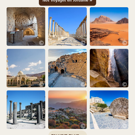
Nos Voyages en Jordanie
©
©
©
©
©
©
©
©
©