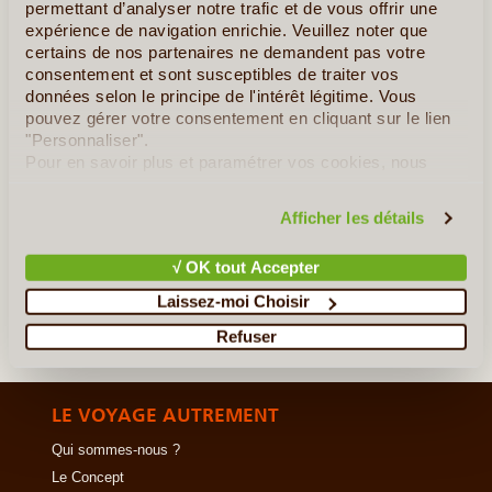
Wadi Rum. Pétra, l’un des trésors nationaux de la Jordanie, (...)
permettant d’analyser notre trafic et de vous offrir une
expérience de navigation enrichie. Veuillez noter que
certains de nos partenaires ne demandent pas votre
En détail
≻
consentement et sont susceptibles de traiter vos
données selon le principe de l'intérêt légitime. Vous
La Jordanie en Famille
pouvez gérer votre consentement en cliquant sur le lien
"Personnaliser".
La Jordanie du Sud au Nord
Pour en savoir plus et paramétrer vos cookies, nous
vous invitons à consulter notre
politique en matière de
Voyage éco-responsable en Jordanie
confidentialité et de cookies
.
Afficher les détails
»
Tous les circuits en Jordanie
√ OK tout Accepter
Laissez-moi Choisir
Refuser
LE VOYAGE AUTREMENT
Qui sommes-nous ?
Le Concept