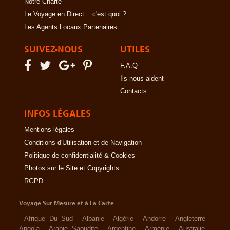
Notre Charte
Le Voyage en Direct... c'est quoi ?
Les Agents Locaux Partenaires
SUIVEZ-NOUS
UTILES
F.A.Q
Ils nous aident
Contacts
INFOS LÉGALES
Mentions légales
Conditions d'Utilisation et de Navigation
Politique de confidentialité & Cookies
Photos sur le Site et Copyrights
RGPD
Voyage Sur Mesure et à La Carte
-
Afrique Du Sud
-
Albanie
-
Algérie
-
Andorre
-
Angleterre
-
Angola
-
Arabie Saoudite
-
Argentine
-
Arménie
-
Australie
-