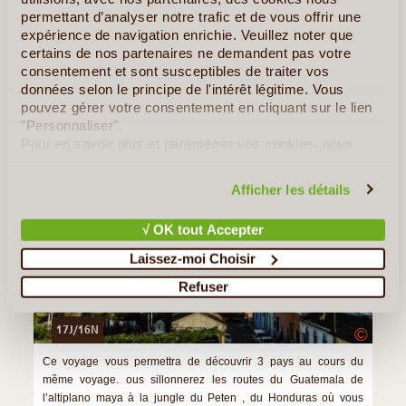
»
Tous les Articles sur le Guatemala
permettant d’analyser notre trafic et de vous offrir une
expérience de navigation enrichie. Veuillez noter que
certains de nos partenaires ne demandent pas votre
Quelques Idées de Voyages au Guatemala
consentement et sont susceptibles de traiter vos
données selon le principe de l'intérêt légitime. Vous
Guatemala, Honduras (Copan) et El Salvador
pouvez gérer votre consentement en cliquant sur le lien
"Personnaliser".
Pour en savoir plus et paramétrer vos cookies, nous
vous invitons à consulter notre
politique en matière de
confidentialité et de cookies
.
Afficher les détails
√ OK tout Accepter
Laissez-moi Choisir
Refuser
17J/16N
©
Ce voyage vous permettra de découvrir 3 pays au cours du
même voyage. ous sillonnerez les routes du Guatemala de
l’altiplano maya à la jungle du Peten , du Honduras où vous