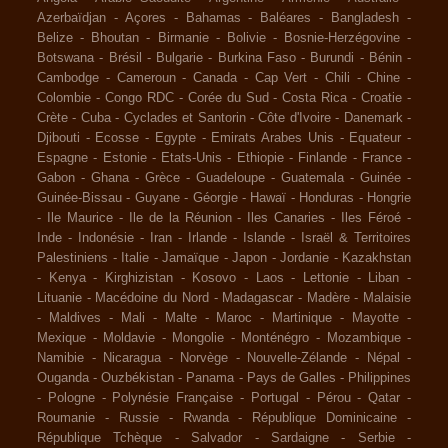
Azerbaïdjan
-
Açores
-
Bahamas
-
Baléares
-
Bangladesh
-
Belize
-
Bhoutan
-
Birmanie
-
Bolivie
-
Bosnie-Herzégovine
-
Botswana
-
Brésil
-
Bulgarie
-
Burkina Faso
-
Burundi
-
Bénin
-
Cambodge
-
Cameroun
-
Canada
-
Cap Vert
-
Chili
-
Chine
-
Colombie
-
Congo RDC
-
Corée du Sud
-
Costa Rica
-
Croatie
-
Crète
-
Cuba
-
Cyclades et Santorin
-
Côte d'Ivoire
-
Danemark
-
Djibouti
-
Ecosse
-
Egypte
-
Emirats Arabes Unis
-
Equateur
-
Espagne
-
Estonie
-
Etats-Unis
-
Ethiopie
-
Finlande
-
France
-
Gabon
-
Ghana
-
Grèce
-
Guadeloupe
-
Guatemala
-
Guinée
-
Guinée-Bissau
-
Guyane
-
Géorgie
-
Hawaï
-
Honduras
-
Hongrie
-
Ile Maurice
-
Ile de la Réunion
-
Iles Canaries
-
Iles Féroé
-
Inde
-
Indonésie
-
Iran
-
Irlande
-
Islande
-
Israël & Territoires
Palestiniens
-
Italie
-
Jamaïque
-
Japon
-
Jordanie
-
Kazakhstan
-
Kenya
-
Kirghizistan
-
Kosovo
-
Laos
-
Lettonie
-
Liban
-
Lituanie
-
Macédoine du Nord
-
Madagascar
-
Madère
-
Malaisie
-
Maldives
-
Mali
-
Malte
-
Maroc
-
Martinique
-
Mayotte
-
Mexique
-
Moldavie
-
Mongolie
-
Monténégro
-
Mozambique
-
Namibie
-
Nicaragua
-
Norvège
-
Nouvelle-Zélande
-
Népal
-
Ouganda
-
Ouzbékistan
-
Panama
-
Pays de Galles
-
Philippines
-
Pologne
-
Polynésie Française
-
Portugal
-
Pérou
-
Qatar
-
Roumanie
-
Russie
-
Rwanda
-
République Dominicaine
-
République Tchèque
-
Salvador
-
Sardaigne
-
Serbie
-