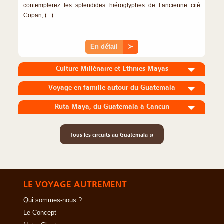
contemplerez les splendides hiéroglyphes de l’ancienne cité
Copan, (...)
En détail
≻
Culture Millénaire et Ethnies Mayas
Voyage en famille autour du Guatemala
Ruta Maya, du Guatemala à Cancun
»
Tous les circuits au Guatemala
LE VOYAGE AUTREMENT
Qui sommes-nous ?
Le Concept