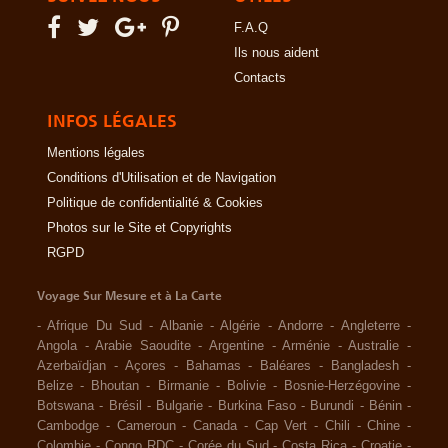
F.A.Q
Ils nous aident
Contacts
INFOS LÉGALES
Mentions légales
Conditions d'Utilisation et de Navigation
Politique de confidentialité & Cookies
Photos sur le Site et Copyrights
RGPD
Voyage Sur Mesure et à La Carte
-
Afrique Du Sud
-
Albanie
-
Algérie
-
Andorre
-
Angleterre
-
Angola
-
Arabie Saoudite
-
Argentine
-
Arménie
-
Australie
-
Azerbaïdjan
-
Açores
-
Bahamas
-
Baléares
-
Bangladesh
-
Belize
-
Bhoutan
-
Birmanie
-
Bolivie
-
Bosnie-Herzégovine
-
Botswana
-
Brésil
-
Bulgarie
-
Burkina Faso
-
Burundi
-
Bénin
-
Cambodge
-
Cameroun
-
Canada
-
Cap Vert
-
Chili
-
Chine
-
Colombie
-
Congo RDC
-
Corée du Sud
-
Costa Rica
-
Croatie
-