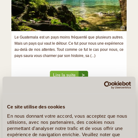
©
Le Guatemala est un pays moins fréquenté que plusieurs autres.
Mais un pays qui vaut le détour. Ce fut pour nous une expérience
au-delà de nos attentes. Tout comme ce fut le cas pour nous, ce
pays saura vous charmer par son histoire, sa (...)
Lire la suite
≻
Flores... Le Charme aux Portes du Monde Maya
Le Guatemala, pays aux Multiples Facettes
Ce site utilise des cookies
En nous donnant votre accord, vous acceptez que nous
»
Tous les Articles sur le Guatemala
utilisions, avec nos partenaires, des cookies nous
permettant d’analyser notre trafic et de vous offrir une
Quelques Idées de Voyages au Guatemala
expérience de navigation enrichie. Veuillez noter que