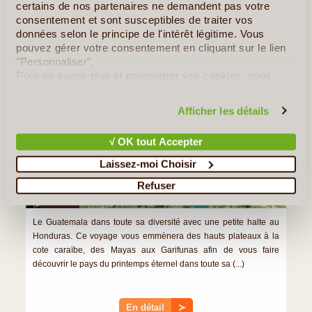
certains de nos partenaires ne demandent pas votre
Le Classique du Guatemala
consentement et sont susceptibles de traiter vos
données selon le principe de l'intérêt légitime. Vous
pouvez gérer votre consentement en cliquant sur le lien
"Personnaliser".
Pour en savoir plus et paramétrer vos cookies, nous
vous invitons à consulter notre
politique en matière de
confidentialité et de cookies
.
Afficher les détails
√ OK tout Accepter
Laissez-moi Choisir
Refuser
15J/14N
©
Le Guatemala dans toute sa diversité avec une petite halte au
Honduras. Ce voyage vous emmènera des hauts plateaux à la
cote caraïbe, des Mayas aux Garifunas afin de vous faire
découvrir le pays du printemps éternel dans toute sa (...)
En détail
≻