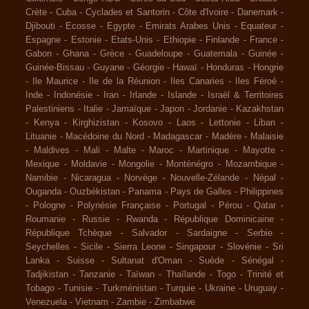
Crète
-
Cuba
-
Cyclades et Santorin
-
Côte d'Ivoire
-
Danemark
-
Djibouti
-
Ecosse
-
Egypte
-
Emirats Arabes Unis
-
Equateur
-
Espagne
-
Estonie
-
Etats-Unis
-
Ethiopie
-
Finlande
-
France
-
Gabon
-
Ghana
-
Grèce
-
Guadeloupe
-
Guatemala
-
Guinée
-
Guinée-Bissau
-
Guyane
-
Géorgie
-
Hawaï
-
Honduras
-
Hongrie
-
Ile Maurice
-
Ile de la Réunion
-
Iles Canaries
-
Iles Féroé
-
Inde
-
Indonésie
-
Iran
-
Irlande
-
Islande
-
Israël & Territoires
Palestiniens
-
Italie
-
Jamaïque
-
Japon
-
Jordanie
-
Kazakhstan
-
Kenya
-
Kirghizistan
-
Kosovo
-
Laos
-
Lettonie
-
Liban
-
Lituanie
-
Macédoine du Nord
-
Madagascar
-
Madère
-
Malaisie
-
Maldives
-
Mali
-
Malte
-
Maroc
-
Martinique
-
Mayotte
-
Mexique
-
Moldavie
-
Mongolie
-
Monténégro
-
Mozambique
-
Namibie
-
Nicaragua
-
Norvège
-
Nouvelle-Zélande
-
Népal
-
Ouganda
-
Ouzbékistan
-
Panama
-
Pays de Galles
-
Philippines
-
Pologne
-
Polynésie Française
-
Portugal
-
Pérou
-
Qatar
-
Roumanie
-
Russie
-
Rwanda
-
République Dominicaine
-
République Tchèque
-
Salvador
-
Sardaigne
-
Serbie
-
Seychelles
-
Sicile
-
Sierra Leone
-
Singapour
-
Slovénie
-
Sri
Lanka
-
Suisse
-
Sultanat d'Oman
-
Suède
-
Sénégal
-
Tadjikistan
-
Tanzanie
-
Taïwan
-
Thaïlande
-
Togo
-
Trinité et
Tobago
-
Tunisie
-
Turkménistan
-
Turquie
-
Ukraine
-
Uruguay
-
Venezuela
-
Vietnam
-
Zambie
-
Zimbabwe