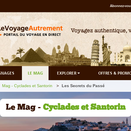
Abonnez-vous
GNAGES
LE MAG
EXPLORER
OFFRES & PROM
Mag - Cyclades et Santorin
Les Secrets du Passé
Le Mag -
Cyclades et Santorin