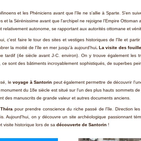
inoens et les Phéniciens avant que l'île ne s'allie à Sparte. S'en suiv
s et la Sérénissime avant que l'archipel ne rejoigne l'Empire Ottoman a
cut relativement autonome, se rapportant aux autorités ottomane et véni
i, c'est faire le tour des sites et vestiges historiques de l'île et part
mbrer la moitié de l'île en mer jusqu'à aujourd'hui
. La visite des fouill
ue tardif (4e siècle avant J-C. environ). On y trouve également les 
, ce sont des bâtiments incroyablement sophistiqués, de superbes pein
ssé, le
voyage à Santorin
peut également permettre de découvrir l'une d
 monument du 18e siècle est situé sur l'un des plus hauts sommets de l'î
ant des manuscrits de grande valeur et autres documents anciens.
 Théra
pour prendre conscience du riche passé de l'île. Direction le
efois. Aujourd'hui, on y découvre un site archéologique passionnant té
 visite historique lors de sa
découverte de Santorin
!