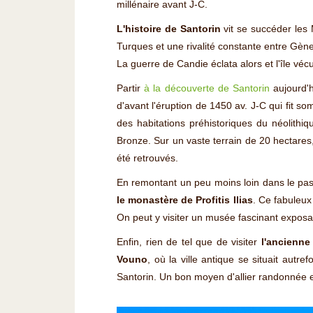
millénaire avant J-C.
L'histoire de Santorin
vit se succéder les M
Turques et une rivalité constante entre Gène
La guerre de Candie éclata alors et l'île vé
Partir
à la découverte de Santorin
aujourd'hu
d'avant l'éruption de 1450 av. J-C qui fit so
des habitations préhistoriques du néolithiq
Bronze. Sur un vaste terrain de 20 hectares
été retrouvés.
En remontant un peu moins loin dans le pa
le monastère de Profitis Ilias
. Ce fabuleux
On peut y visiter un musée fascinant expos
Enfin, rien de tel que de visiter
l'ancienne
Vouno
, où la ville antique se situait autr
Santorin. Un bon moyen d'allier randonnée et