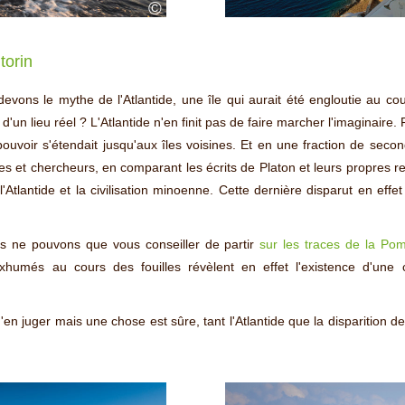
©
torin
vons le mythe de l'Atlantide, une île qui aurait été engloutie au cour
d'un lieu réel ? L'Atlantide n'en finit pas de faire marcher l'imaginaire
voir s'étendait jusqu'aux îles voisines. Et en une fraction de seconde
s et chercheurs, en comparant les écrits de Platon et leurs propres 
'Atlantide et la civilisation minoenne. Cette dernière disparut en effe
us ne pouvons que vous conseiller de partir
sur les traces de la Po
xhumés au cours des fouilles révèlent en effet l'existence d'une c
 juger mais une chose est sûre, tant l'Atlantide que la disparition de S