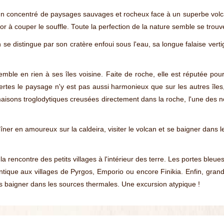
 un concentré de paysages sauvages et rocheux face à un superbe volcan
à couper le souffle. Toute la perfection de la nature semble se trouver 
n se distingue par son cratère enfoui sous l'eau, sa longue falaise verti
mble en rien à ses îles voisine. Faite de roche, elle est réputée po
rtes le paysage n'y est pas aussi harmonieux que sur les autres îles
sons troglodytiques creusées directement dans la roche, l'une des nom
ner en amoureux sur la caldeira, visiter le volcan et se baigner dans
la rencontre des petits villages à l'intérieur des terre. Les portes bleu
tique aux villages de Pyrgos, Emporio ou encore Finikia. Enfin, gran
us baigner dans les sources thermales. Une excursion atypique !