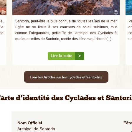
©
©
ée,
Santorin, peut-être la plus connue de toutes les îles de la mer
Pe
 Sa
Egée ne se limite à ses couchers de soleil sublimes, tout
dr
mme
comme Folegandros, petite île de l’archipel des Cyclades à
so
quelques miles de Santorin, recèle des trésors qui feront (...)
un
Lire la suite
≻
»
Tous les Articles sur les Cyclades et Santorin
arte d’identité des Cyclades et Santor
Nom Officiel
Fête
Archipel de Santorin