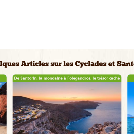
lques Articles sur les Cyclades et Sant
De Santorin, la mondaine à Folegandros, le trésor caché