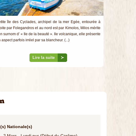
©
tite île des Cyclades, archipel de la mer Egée, entourée à
oite par Folegandros et au nord est par Kimolos, Milos mérite
n surnom d’ « Ile de la beauté ». Ile volcanique, elle présente
 aspect parfois irréel par sa blancheur. (...)
Lire la suite
≻
in
(s) Nationale(s)
2 Mars - Lundi pur (Début du Carême)