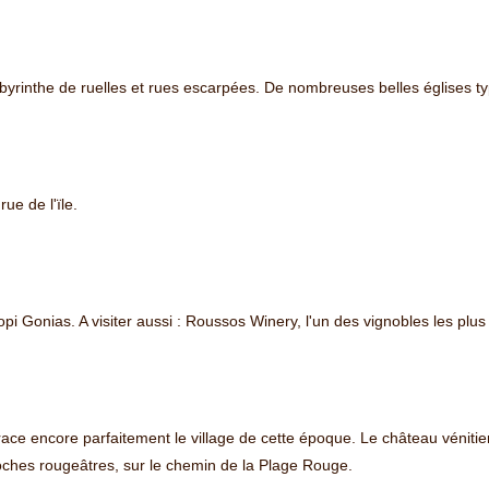
labyrinthe de ruelles et rues escarpées. De nombreuses belles églises t
ue de l'ïle.
copi Gonias. A visiter aussi : Roussos Winery, l'un des vignobles les plus
race encore parfaitement le village de cette époque. Le château vénitien
oches rougeâtres, sur le chemin de la Plage Rouge.