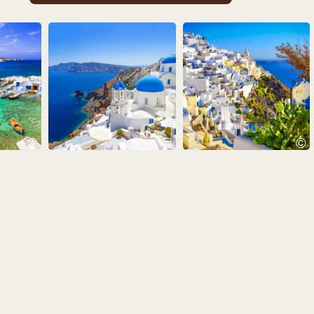
©
©
©