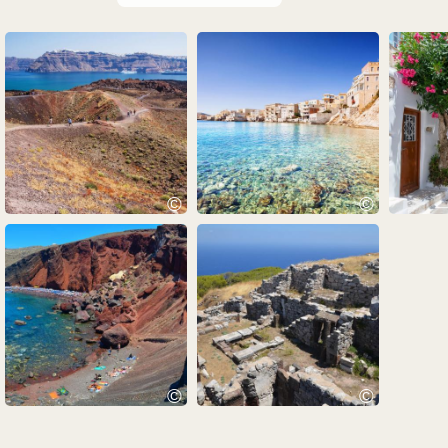
©
©
©
©