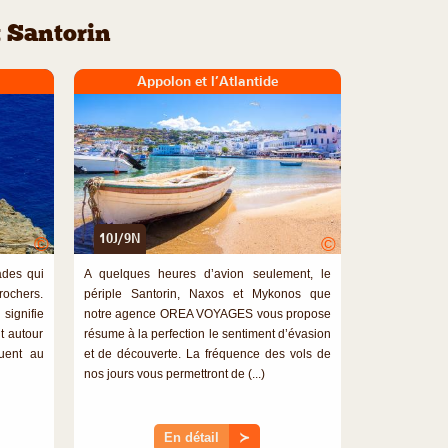
t Santorin
Appolon et l’Atlantide
10J/9N
©
©
ades qui
A quelques heures d’avion seulement, le
rochers.
périple Santorin, Naxos et Mykonos que
signifie
notre agence OREA VOYAGES vous propose
ut autour
résume à la perfection le sentiment d’évasion
tuent au
et de découverte. La fréquence des vols de
nos jours vous permettront de (...)
En détail
≻