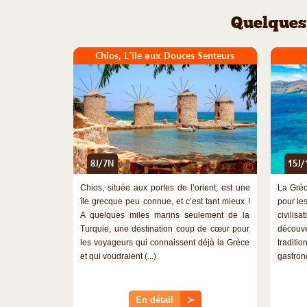
Quelques 
Chios, L’ile aux Douces Senteurs
8J/7N
15J/
©
Chios, située aux portes de l’orient, est une
La Grèc
île grecque peu connue, et c’est tant mieux !
pour le
A quelques miles marins seulement de la
civilis
Turquie, une destination coup de cœur pour
découve
les voyageurs qui connaissent déjà la Grèce
traditi
et qui voudraient (...)
gastrono
En détail
≻