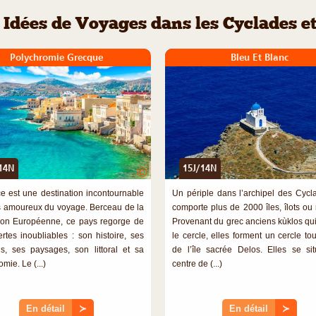
Idées de Voyages dans les Cyclades e
Polychromie Grecque
Bleu Et Blanc
14N
15J/14N
©
e est une destination incontournable
Un périple dans l’archipel des Cycl
s amoureux du voyage. Berceau de la
comporte plus de 2000 îles, îlots ou 
ation Européenne, ce pays regorge de
Provenant du grec anciens kùklos qui 
rtes inoubliables : son histoire, ses
le cercle, elles forment un cercle to
ons, ses paysages, son littoral et sa
de l’île sacrée Delos. Elles se si
mie. Le (...)
centre de (...)
En détail
≻
En détail
≻