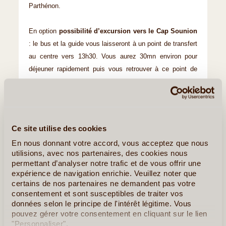
Parthénon.
En option
possibilité d’excursion vers le Cap Sounion
: le bus et la guide vous laisseront à un point de transfert
au centre vers 13h30. Vous aurez 30mn environ pour
déjeuner rapidement puis vous retrouver à ce point de
rendez-vous pour la visite suivante :
Le bus longera la route côtière au sud de l’Attique, en
passant par Vouliagmenis, Varkiza, pour rejoindre le cap
Sounion. Visite du temple de Poséidon, et temps libre
Ce site utilise des cookies
pour admirer le paysage vers le golfe Saronique. Retour à
En nous donnant votre accord, vous acceptez que nous
l’hôtel en fin de journée.
utilisions, avec nos partenaires, des cookies nous
permettant d’analyser notre trafic et de vous offrir une
expérience de navigation enrichie. Veuillez noter que
certains de nos partenaires ne demandent pas votre
consentement et sont susceptibles de traiter vos
données selon le principe de l'intérêt légitime. Vous
pouvez gérer votre consentement en cliquant sur le lien
"Personnaliser".