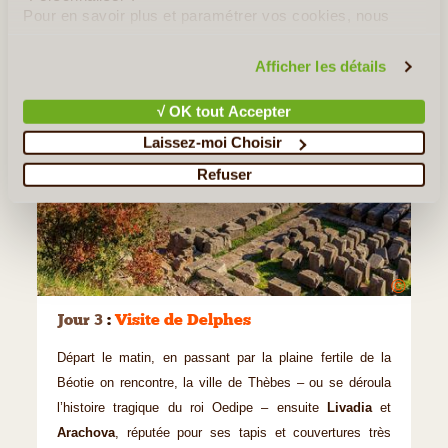
Pour en savoir plus et paramétrer vos cookies, nous
vous invitons à consulter notre
politique en matière de
confidentialité et de cookies
.
Afficher les détails
√ OK tout Accepter
Laissez-moi Choisir
Refuser
©
Jour 3
:
Visite de Delphes
Départ le matin, en passant par la plaine fertile de la
Béotie on rencontre, la ville de Thèbes – ou se déroula
l’histoire tragique du roi Oedipe – ensuite
Livadia
et
Arachova
, réputée pour ses tapis et couvertures très