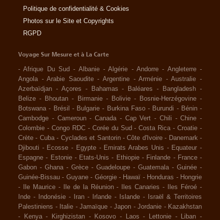
Politique de confidentialité & Cookies
Photos sur le Site et Copyrights
RGPD
Voyage Sur Mesure et à La Carte
-
Afrique Du Sud
-
Albanie
-
Algérie
-
Andorre
-
Angleterre
-
Angola
-
Arabie Saoudite
-
Argentine
-
Arménie
-
Australie
-
Azerbaïdjan
-
Açores
-
Bahamas
-
Baléares
-
Bangladesh
-
Belize
-
Bhoutan
-
Birmanie
-
Bolivie
-
Bosnie-Herzégovine
-
Botswana
-
Brésil
-
Bulgarie
-
Burkina Faso
-
Burundi
-
Bénin
-
Cambodge
-
Cameroun
-
Canada
-
Cap Vert
-
Chili
-
Chine
-
Colombie
-
Congo RDC
-
Corée du Sud
-
Costa Rica
-
Croatie
-
Crète
-
Cuba
-
Cyclades et Santorin
-
Côte d'Ivoire
-
Danemark
-
Djibouti
-
Ecosse
-
Egypte
-
Emirats Arabes Unis
-
Equateur
-
Espagne
-
Estonie
-
Etats-Unis
-
Ethiopie
-
Finlande
-
France
-
Gabon
-
Ghana
-
Grèce
-
Guadeloupe
-
Guatemala
-
Guinée
-
Guinée-Bissau
-
Guyane
-
Géorgie
-
Hawaï
-
Honduras
-
Hongrie
-
Ile Maurice
-
Ile de la Réunion
-
Iles Canaries
-
Iles Féroé
-
Inde
-
Indonésie
-
Iran
-
Irlande
-
Islande
-
Israël & Territoires
Palestiniens
-
Italie
-
Jamaïque
-
Japon
-
Jordanie
-
Kazakhstan
-
Kenya
-
Kirghizistan
-
Kosovo
-
Laos
-
Lettonie
-
Liban
-