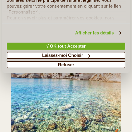
données selon le principe de l'intérêt légitime. Vous
pouvez gérer votre consentement en cliquant sur le lien
"Personnaliser".
Pour en savoir plus et paramétrer vos cookies, nous
vous invitons à consulter notre
politique en matière de
confidentialité et de cookies
.
Afficher les détails
√ OK tout Accepter
Laissez-moi Choisir
Refuser
©