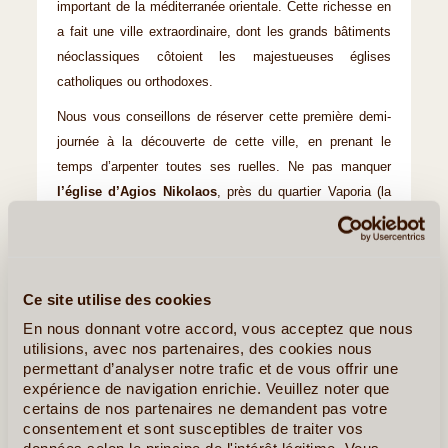
important de la méditerranée orientale. Cette richesse en
a fait une ville extraordinaire, dont les grands bâtiments
néoclassiques côtoient les majestueuses églises
catholiques ou orthodoxes.
Nous vous conseillons de réserver cette première demi-
journée à la découverte de cette ville, en prenant le
temps d’arpenter toutes ses ruelles. Ne pas manquer
l’église d’Agios Nikolaos
, près du quartier Vaporia (la
Venise de Syros), tout en haut de la ville l’église de la
résurrection (Anastasi) d’où la vue est superbe,
la
grande place Miaoulis
où se trouve la mairie (on peut y
rentrer). Des cafeterias, tavernes et bars agréables se
Ce site utilise des cookies
succèdent le long des quais.
En nous donnant votre accord, vous acceptez que nous
utilisions, avec nos partenaires, des cookies nous
Le soir, nous suggérons
Ermoupoli « by night »,
permettant d’analyser notre trafic et de vous offrir une
ambiance magique apportées par ses demeures et
expérience de navigation enrichie. Veuillez noter que
églises majestueusement éclairés.
certains de nos partenaires ne demandent pas votre
consentement et sont susceptibles de traiter vos
Nuits à l'Hôtel.