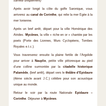
samedi uniquement)
Après avoir longé la côte du golfe Saronique, vous
arriverez au
canal de Corinthe
, qui relie la mer Egée à la
mer Ionienne.
Après un bref arrêt, départ pour la ville Homérique des
Atrides.
Mycènes
, la ville « riche en or » chantée par les
poets (Porte des Lionnes, Murs Cyclopéens, Tombes
Royales e.t.c.).
Vous traverserez ensuite la plaine fertile de l’Argolide
pour arriver à
Nauplie
, petite ville pittoresque au pied
d’une colline surmontée par la
citadelle historique
Palamède
, (bref arrêt), départ vers le
théâtre d’Epidaure
(4ème siècle avant J.C.) célèbre pour son acoustique
unique au monde.
Retour le soir par la route Nationale
Epidaure –
Corinthe
. Déjeuner à
Mycènes
.