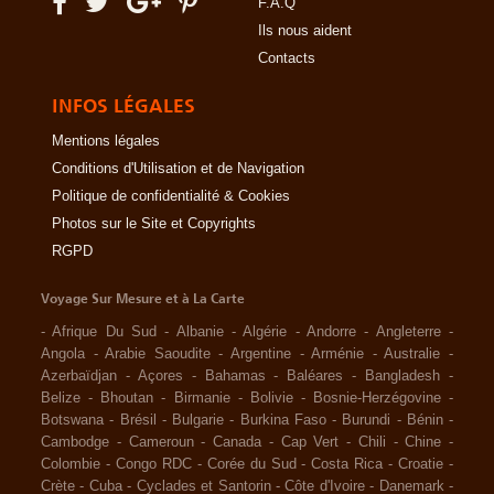
F.A.Q
Ils nous aident
Contacts
INFOS LÉGALES
Mentions légales
Conditions d'Utilisation et de Navigation
Politique de confidentialité & Cookies
Photos sur le Site et Copyrights
RGPD
Voyage Sur Mesure et à La Carte
-
Afrique Du Sud
-
Albanie
-
Algérie
-
Andorre
-
Angleterre
-
Angola
-
Arabie Saoudite
-
Argentine
-
Arménie
-
Australie
-
Azerbaïdjan
-
Açores
-
Bahamas
-
Baléares
-
Bangladesh
-
Belize
-
Bhoutan
-
Birmanie
-
Bolivie
-
Bosnie-Herzégovine
-
Botswana
-
Brésil
-
Bulgarie
-
Burkina Faso
-
Burundi
-
Bénin
-
Cambodge
-
Cameroun
-
Canada
-
Cap Vert
-
Chili
-
Chine
-
Colombie
-
Congo RDC
-
Corée du Sud
-
Costa Rica
-
Croatie
-
Crète
-
Cuba
-
Cyclades et Santorin
-
Côte d'Ivoire
-
Danemark
-