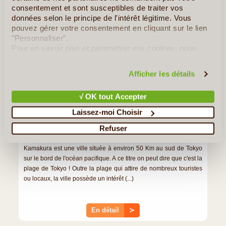
consentement et sont susceptibles de traiter vos
données selon le principe de l'intérêt légitime. Vous
pouvez gérer votre consentement en cliquant sur le lien
"Personnaliser".
Pour en savoir plus et paramétrer vos cookies, nous
vous invitons à consulter notre
politique en matière de
confidentialité et de cookies
.
Afficher les détails
√ OK tout Accepter
Laissez-moi Choisir
Refuser
1J/1N
©
Kamakura est une ville située à environ 50 Km au sud de Tokyo
sur le bord de l'océan pacifique. A ce titre on peut dire que c'est la
plage de Tokyo ! Outre la plage qui attire de nombreux touristes
ou locaux, la ville possède un intérêt (...)
En détail
≻