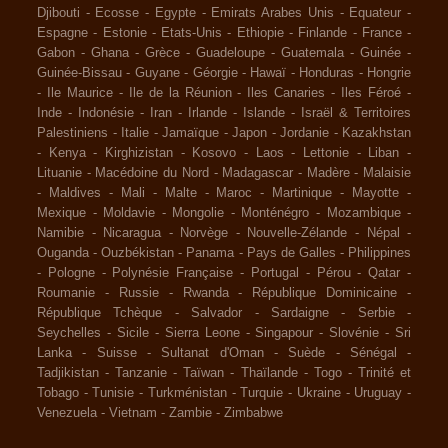
Djibouti
-
Ecosse
-
Egypte
-
Emirats Arabes Unis
-
Equateur
-
Espagne
-
Estonie
-
Etats-Unis
-
Ethiopie
-
Finlande
-
France
-
Gabon
-
Ghana
-
Grèce
-
Guadeloupe
-
Guatemala
-
Guinée
-
Guinée-Bissau
-
Guyane
-
Géorgie
-
Hawaï
-
Honduras
-
Hongrie
-
Ile Maurice
-
Ile de la Réunion
-
Iles Canaries
-
Iles Féroé
-
Inde
-
Indonésie
-
Iran
-
Irlande
-
Islande
-
Israël & Territoires
Palestiniens
-
Italie
-
Jamaïque
-
Japon
-
Jordanie
-
Kazakhstan
-
Kenya
-
Kirghizistan
-
Kosovo
-
Laos
-
Lettonie
-
Liban
-
Lituanie
-
Macédoine du Nord
-
Madagascar
-
Madère
-
Malaisie
-
Maldives
-
Mali
-
Malte
-
Maroc
-
Martinique
-
Mayotte
-
Mexique
-
Moldavie
-
Mongolie
-
Monténégro
-
Mozambique
-
Namibie
-
Nicaragua
-
Norvège
-
Nouvelle-Zélande
-
Népal
-
Ouganda
-
Ouzbékistan
-
Panama
-
Pays de Galles
-
Philippines
-
Pologne
-
Polynésie Française
-
Portugal
-
Pérou
-
Qatar
-
Roumanie
-
Russie
-
Rwanda
-
République Dominicaine
-
République Tchèque
-
Salvador
-
Sardaigne
-
Serbie
-
Seychelles
-
Sicile
-
Sierra Leone
-
Singapour
-
Slovénie
-
Sri
Lanka
-
Suisse
-
Sultanat d'Oman
-
Suède
-
Sénégal
-
Tadjikistan
-
Tanzanie
-
Taïwan
-
Thaïlande
-
Togo
-
Trinité et
Tobago
-
Tunisie
-
Turkménistan
-
Turquie
-
Ukraine
-
Uruguay
-
Venezuela
-
Vietnam
-
Zambie
-
Zimbabwe