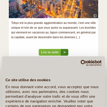
©
Tokyo est la plus grande agglomération au monde, c'est une ville
unique et loin de ce que vous aurez vu auparavant. Les touristes
qui viennent en vacances au Japon commencent, en général par
la capitale, avant de descendre dans les diverses (...)
Lire la suite
≻
Nikko, un écrin de verdure aux portes de Tokyo
Kanazawa, La petite Kyoto
Ce site utilise des cookies
»
Tous les Articles sur le Japon
En nous donnant votre accord, vous acceptez que nous
utilisions, avec nos partenaires, des cookies nous
permettant d’analyser notre trafic et de vous offrir une
Quelques Idées de Voyages au Japon
expérience de navigation enrichie. Veuillez noter que
certains de nos partenaires ne demandent pas votre
Visite Guidée à Tokyo - Excursion à Kamakura