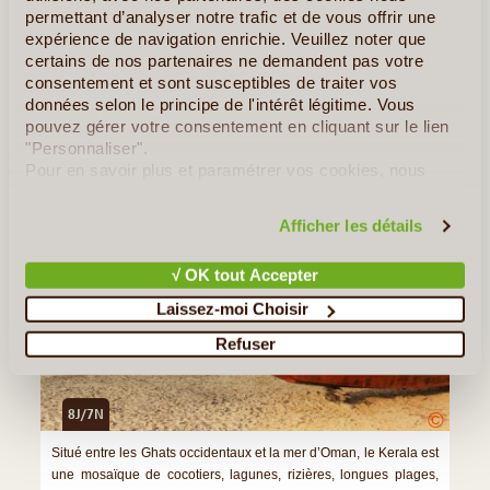
permettant d’analyser notre trafic et de vous offrir une
»
Tous les Articles sur l'Inde
expérience de navigation enrichie. Veuillez noter que
certains de nos partenaires ne demandent pas votre
consentement et sont susceptibles de traiter vos
Quelques Idées de Voyages en Inde
données selon le principe de l'intérêt légitime. Vous
pouvez gérer votre consentement en cliquant sur le lien
Le Kerala Secret... Une Expérience Unique
"Personnaliser".
Pour en savoir plus et paramétrer vos cookies, nous
vous invitons à consulter notre
politique en matière de
confidentialité et de cookies
.
Afficher les détails
√ OK tout Accepter
Laissez-moi Choisir
Refuser
8J/7N
©
Situé entre les Ghats occidentaux et la mer d’Oman, le Kerala est
une mosaïque de cocotiers, lagunes, rizières, longues plages,