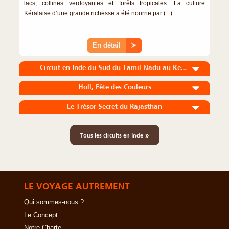
lacs, collines verdoyantes et forêts tropicales. La culture
Kéralaise d’une grande richesse a été nourrie par (...)
En détail
≻
Circuit en Inde du Sud du Tamil Nadu au Kerala
Holi, Fête des Couleurs
Le Trésor Secret du Rajasthan
»
Tous les circuits en Inde
LE VOYAGE AUTREMENT
Qui sommes-nous ?
Le Concept
Notre Charte