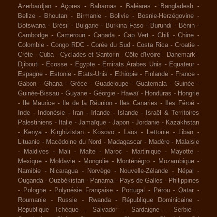
Azerbaïdjan
-
Açores
-
Bahamas
-
Baléares
-
Bangladesh
-
Belize
-
Bhoutan
-
Birmanie
-
Bolivie
-
Bosnie-Herzégovine
-
Botswana
-
Brésil
-
Bulgarie
-
Burkina Faso
-
Burundi
-
Bénin
-
Cambodge
-
Cameroun
-
Canada
-
Cap Vert
-
Chili
-
Chine
-
Colombie
-
Congo RDC
-
Corée du Sud
-
Costa Rica
-
Croatie
-
Crète
-
Cuba
-
Cyclades et Santorin
-
Côte d'Ivoire
-
Danemark
-
Djibouti
-
Ecosse
-
Egypte
-
Emirats Arabes Unis
-
Equateur
-
Espagne
-
Estonie
-
Etats-Unis
-
Ethiopie
-
Finlande
-
France
-
Gabon
-
Ghana
-
Grèce
-
Guadeloupe
-
Guatemala
-
Guinée
-
Guinée-Bissau
-
Guyane
-
Géorgie
-
Hawaï
-
Honduras
-
Hongrie
-
Ile Maurice
-
Ile de la Réunion
-
Iles Canaries
-
Iles Féroé
-
Inde
-
Indonésie
-
Iran
-
Irlande
-
Islande
-
Israël & Territoires
Palestiniens
-
Italie
-
Jamaïque
-
Japon
-
Jordanie
-
Kazakhstan
-
Kenya
-
Kirghizistan
-
Kosovo
-
Laos
-
Lettonie
-
Liban
-
Lituanie
-
Macédoine du Nord
-
Madagascar
-
Madère
-
Malaisie
-
Maldives
-
Mali
-
Malte
-
Maroc
-
Martinique
-
Mayotte
-
Mexique
-
Moldavie
-
Mongolie
-
Monténégro
-
Mozambique
-
Namibie
-
Nicaragua
-
Norvège
-
Nouvelle-Zélande
-
Népal
-
Ouganda
-
Ouzbékistan
-
Panama
-
Pays de Galles
-
Philippines
-
Pologne
-
Polynésie Française
-
Portugal
-
Pérou
-
Qatar
-
Roumanie
-
Russie
-
Rwanda
-
République Dominicaine
-
République Tchèque
-
Salvador
-
Sardaigne
-
Serbie
-