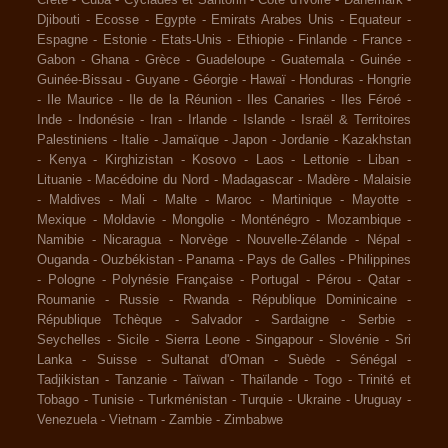
Djibouti
-
Ecosse
-
Egypte
-
Emirats Arabes Unis
-
Equateur
-
Espagne
-
Estonie
-
Etats-Unis
-
Ethiopie
-
Finlande
-
France
-
Gabon
-
Ghana
-
Grèce
-
Guadeloupe
-
Guatemala
-
Guinée
-
Guinée-Bissau
-
Guyane
-
Géorgie
-
Hawaï
-
Honduras
-
Hongrie
-
Ile Maurice
-
Ile de la Réunion
-
Iles Canaries
-
Iles Féroé
-
Inde
-
Indonésie
-
Iran
-
Irlande
-
Islande
-
Israël & Territoires
Palestiniens
-
Italie
-
Jamaïque
-
Japon
-
Jordanie
-
Kazakhstan
-
Kenya
-
Kirghizistan
-
Kosovo
-
Laos
-
Lettonie
-
Liban
-
Lituanie
-
Macédoine du Nord
-
Madagascar
-
Madère
-
Malaisie
-
Maldives
-
Mali
-
Malte
-
Maroc
-
Martinique
-
Mayotte
-
Mexique
-
Moldavie
-
Mongolie
-
Monténégro
-
Mozambique
-
Namibie
-
Nicaragua
-
Norvège
-
Nouvelle-Zélande
-
Népal
-
Ouganda
-
Ouzbékistan
-
Panama
-
Pays de Galles
-
Philippines
-
Pologne
-
Polynésie Française
-
Portugal
-
Pérou
-
Qatar
-
Roumanie
-
Russie
-
Rwanda
-
République Dominicaine
-
République Tchèque
-
Salvador
-
Sardaigne
-
Serbie
-
Seychelles
-
Sicile
-
Sierra Leone
-
Singapour
-
Slovénie
-
Sri
Lanka
-
Suisse
-
Sultanat d'Oman
-
Suède
-
Sénégal
-
Tadjikistan
-
Tanzanie
-
Taïwan
-
Thaïlande
-
Togo
-
Trinité et
Tobago
-
Tunisie
-
Turkménistan
-
Turquie
-
Ukraine
-
Uruguay
-
Venezuela
-
Vietnam
-
Zambie
-
Zimbabwe