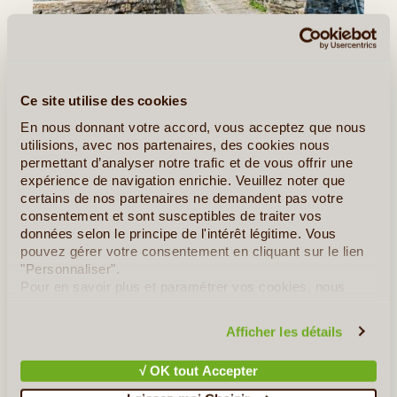
©
C'est une Grèce méconnue, sauvage et complètement
inattendue que l'on découvre aux Zagoria. Au cœur de l'Epire,
cette région historique et montagneuse des Balkans située au
Ce site utilise des cookies
nord-ouest du pays dévoile des paysages extraordinaires. Les
En nous donnant votre accord, vous acceptez que nous
cimes (...)
utilisions, avec nos partenaires, des cookies nous
permettant d’analyser notre trafic et de vous offrir une
expérience de navigation enrichie. Veuillez noter que
Lire la suite
≻
certains de nos partenaires ne demandent pas votre
consentement et sont susceptibles de traiter vos
Mistra dans le Péloponnèse
données selon le principe de l'intérêt légitime. Vous
pouvez gérer votre consentement en cliquant sur le lien
Thessalonique l'Orientale
"Personnaliser".
Pour en savoir plus et paramétrer vos cookies, nous
vous invitons à consulter notre
politique en matière de
»
Tous les Articles sur la Grèce
confidentialité et de cookies
.
Afficher les détails
Quelques Idées de Voyages en Grèce
√ OK tout Accepter
Escapade en Vélo sur la Côte de Messénie