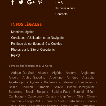
F.A.Q
Ils nous aident
Contacts
INFOS LÉGALES
Mentions légales
Conditions d'Utilisation et de Navigation
Politique de confidentialité & Cookies
Photos sur le Site et Copyrights
RGPD
Voyage Sur Mesure et à La Carte
-
Afrique Du Sud
-
Albanie
-
Algérie
-
Andorre
-
Angleterre
-
Angola
-
Arabie Saoudite
-
Argentine
-
Arménie
-
Australie
-
Azerbaïdjan
-
Açores
-
Bahamas
-
Baléares
-
Bangladesh
-
Belize
-
Bhoutan
-
Birmanie
-
Bolivie
-
Bosnie-Herzégovine
-
Botswana
-
Brésil
-
Bulgarie
-
Burkina Faso
-
Burundi
-
Bénin
-
Cambodge
-
Cameroun
-
Canada
-
Cap Vert
-
Chili
-
Chine
-
Colombie
-
Congo RDC
-
Corée du Sud
-
Costa Rica
-
Croatie
-
Crète
-
Cuba
-
Cyclades et Santorin
-
Côte d'Ivoire
-
Danemark
-