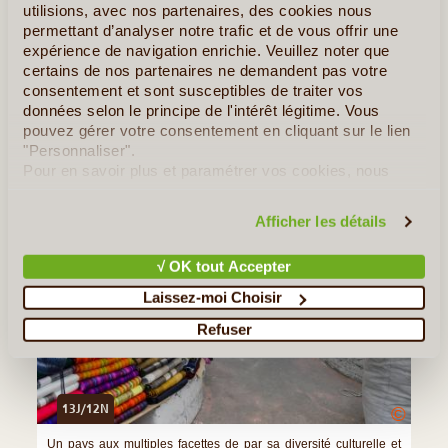
Le Cotopaxi, Plus Haut Volcan Actif du Monde
utilisions, avec nos partenaires, des cookies nous
permettant d’analyser notre trafic et de vous offrir une
expérience de navigation enrichie. Veuillez noter que
»
Tous les Articles sur l'Equateur
certains de nos partenaires ne demandent pas votre
consentement et sont susceptibles de traiter vos
Quelques Idées de Voyages en Equateur
données selon le principe de l'intérêt légitime. Vous
pouvez gérer votre consentement en cliquant sur le lien
Vacances En Famille En Equateur
"Personnaliser".
Pour en savoir plus et paramétrer vos cookies, nous
vous invitons à consulter notre
politique en matière de
confidentialité et de cookies
.
Afficher les détails
√ OK tout Accepter
Laissez-moi Choisir
Refuser
13J/12N
©
Un pays aux multiples facettes de par sa diversité culturelle et