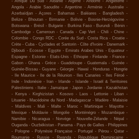
-
Afrique Du Sud
-
Albanie
-
Algérie
-
Andorre
-
Angleterre
-
Angola
-
Arabie Saoudite
-
Argentine
-
Arménie
-
Australie
-
Azerbaïdjan
-
Açores
-
Bahamas
-
Baléares
-
Bangladesh
-
Belize
-
Bhoutan
-
Birmanie
-
Bolivie
-
Bosnie-Herzégovine
-
Botswana
-
Brésil
-
Bulgarie
-
Burkina Faso
-
Burundi
-
Bénin
-
Cambodge
-
Cameroun
-
Canada
-
Cap Vert
-
Chili
-
Chine
-
Colombie
-
Congo RDC
-
Corée du Sud
-
Costa Rica
-
Croatie
-
Crète
-
Cuba
-
Cyclades et Santorin
-
Côte d'Ivoire
-
Danemark
-
Djibouti
-
Ecosse
-
Egypte
-
Emirats Arabes Unis
-
Equateur
-
Espagne
-
Estonie
-
Etats-Unis
-
Ethiopie
-
Finlande
-
France
-
Gabon
-
Ghana
-
Grèce
-
Guadeloupe
-
Guatemala
-
Guinée
-
Guinée-Bissau
-
Guyane
-
Géorgie
-
Hawaï
-
Honduras
-
Hongrie
-
Ile Maurice
-
Ile de la Réunion
-
Iles Canaries
-
Iles Féroé
-
Inde
-
Indonésie
-
Iran
-
Irlande
-
Islande
-
Israël & Territoires
Palestiniens
-
Italie
-
Jamaïque
-
Japon
-
Jordanie
-
Kazakhstan
-
Kenya
-
Kirghizistan
-
Kosovo
-
Laos
-
Lettonie
-
Liban
-
Lituanie
-
Macédoine du Nord
-
Madagascar
-
Madère
-
Malaisie
-
Maldives
-
Mali
-
Malte
-
Maroc
-
Martinique
-
Mayotte
-
Mexique
-
Moldavie
-
Mongolie
-
Monténégro
-
Mozambique
-
Namibie
-
Nicaragua
-
Norvège
-
Nouvelle-Zélande
-
Népal
-
Ouganda
-
Ouzbékistan
-
Panama
-
Pays de Galles
-
Philippines
-
Pologne
-
Polynésie Française
-
Portugal
-
Pérou
-
Qatar
-
Roumanie
-
Russie
-
Rwanda
-
République Dominicaine
-