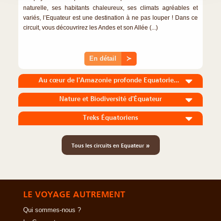
naturelle, ses habitants chaleureux, ses climats agréables et
variés, l’Equateur est une destination à ne pas louper ! Dans ce
circuit, vous découvrirez les Andes et son Allée (...)
En détail
≻
Au cœur de l'Amazonie profonde Equatorienne
Nature et Biodiversité d'Équateur
Treks Équatoriens
»
Tous les circuits en Equateur
LE VOYAGE AUTREMENT
Qui sommes-nous ?