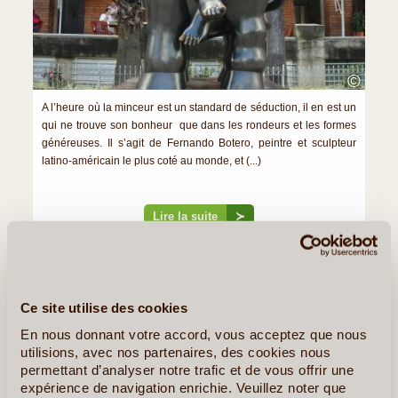
©
A l’heure où la minceur est un standard de séduction, il en est un
qui ne trouve son bonheur que dans les rondeurs et les formes
généreuses. Il s’agit de Fernando Botero, peintre et sculpteur
latino-américain le plus coté au monde, et (...)
Lire la suite
≻
Carthagène des Indes, le Joyau Colombien des Caraïbes
Tatacoa, un Désert bien Vivant
Ce site utilise des cookies
En nous donnant votre accord, vous acceptez que nous
»
Tous les Articles sur la Colombie
utilisions, avec nos partenaires, des cookies nous
permettant d’analyser notre trafic et de vous offrir une
Quelques Idées de Voyages en Colombie
expérience de navigation enrichie. Veuillez noter que