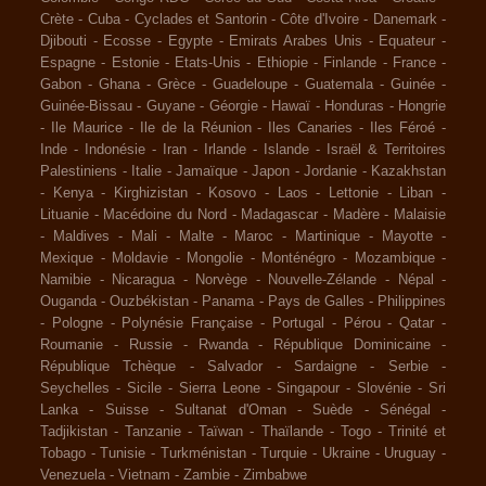
Crète
-
Cuba
-
Cyclades et Santorin
-
Côte d'Ivoire
-
Danemark
-
Djibouti
-
Ecosse
-
Egypte
-
Emirats Arabes Unis
-
Equateur
-
Espagne
-
Estonie
-
Etats-Unis
-
Ethiopie
-
Finlande
-
France
-
Gabon
-
Ghana
-
Grèce
-
Guadeloupe
-
Guatemala
-
Guinée
-
Guinée-Bissau
-
Guyane
-
Géorgie
-
Hawaï
-
Honduras
-
Hongrie
-
Ile Maurice
-
Ile de la Réunion
-
Iles Canaries
-
Iles Féroé
-
Inde
-
Indonésie
-
Iran
-
Irlande
-
Islande
-
Israël & Territoires
Palestiniens
-
Italie
-
Jamaïque
-
Japon
-
Jordanie
-
Kazakhstan
-
Kenya
-
Kirghizistan
-
Kosovo
-
Laos
-
Lettonie
-
Liban
-
Lituanie
-
Macédoine du Nord
-
Madagascar
-
Madère
-
Malaisie
-
Maldives
-
Mali
-
Malte
-
Maroc
-
Martinique
-
Mayotte
-
Mexique
-
Moldavie
-
Mongolie
-
Monténégro
-
Mozambique
-
Namibie
-
Nicaragua
-
Norvège
-
Nouvelle-Zélande
-
Népal
-
Ouganda
-
Ouzbékistan
-
Panama
-
Pays de Galles
-
Philippines
-
Pologne
-
Polynésie Française
-
Portugal
-
Pérou
-
Qatar
-
Roumanie
-
Russie
-
Rwanda
-
République Dominicaine
-
République Tchèque
-
Salvador
-
Sardaigne
-
Serbie
-
Seychelles
-
Sicile
-
Sierra Leone
-
Singapour
-
Slovénie
-
Sri
Lanka
-
Suisse
-
Sultanat d'Oman
-
Suède
-
Sénégal
-
Tadjikistan
-
Tanzanie
-
Taïwan
-
Thaïlande
-
Togo
-
Trinité et
Tobago
-
Tunisie
-
Turkménistan
-
Turquie
-
Ukraine
-
Uruguay
-
Venezuela
-
Vietnam
-
Zambie
-
Zimbabwe