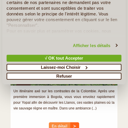
certains de nos partenaires ne demandent pas votre
Trésors de Colombie
consentement et sont susceptibles de traiter vos
données selon le principe de l'intérêt légitime. Vous
pouvez gérer votre consentement en cliquant sur le lien
"Personnaliser".
Pour en savoir plus et paramétrer vos cookies, nous
vous invitons à consulter notre
politique en matière de
confidentialité et de cookies
.
Afficher les détails
√ OK tout Accepter
Laissez-moi Choisir
Refuser
10J/9N
©
Un itinéraire axé sur les contrastes de la Colombie. Après une
première immersion à Bogota, vous vous envolez rapidement
pour Yopal afin de découvrir les Llanos, ces vastes plaines où la
vie sauvage règne en maître. Dans une ambiance (...)
En détail
≻