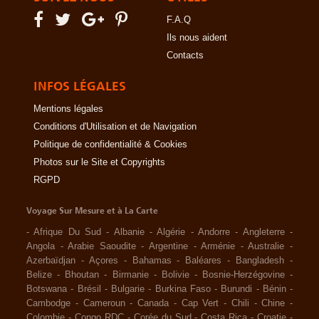
F.A.Q
Ils nous aident
Contacts
INFOS LÉGALES
Mentions légales
Conditions d'Utilisation et de Navigation
Politique de confidentialité & Cookies
Photos sur le Site et Copyrights
RGPD
Voyage Sur Mesure et à La Carte
-
Afrique Du Sud
-
Albanie
-
Algérie
-
Andorre
-
Angleterre
-
Angola
-
Arabie Saoudite
-
Argentine
-
Arménie
-
Australie
-
Azerbaïdjan
-
Açores
-
Bahamas
-
Baléares
-
Bangladesh
-
Belize
-
Bhoutan
-
Birmanie
-
Bolivie
-
Bosnie-Herzégovine
-
Botswana
-
Brésil
-
Bulgarie
-
Burkina Faso
-
Burundi
-
Bénin
-
Cambodge
-
Cameroun
-
Canada
-
Cap Vert
-
Chili
-
Chine
-
Colombie
-
Congo RDC
-
Corée du Sud
-
Costa Rica
-
Croatie
-