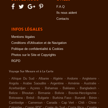
F.A.Q
Ils nous aident
Contacts
INFOS LÉGALES
Mentions légales
Conditions d'Utilisation et de Navigation
Politique de confidentialité & Cookies
Photos sur le Site et Copyrights
RGPD
Voyage Sur Mesure et à La Carte
-
Afrique Du Sud
-
Albanie
-
Algérie
-
Andorre
-
Angleterre
-
Angola
-
Arabie Saoudite
-
Argentine
-
Arménie
-
Australie
-
Azerbaïdjan
-
Açores
-
Bahamas
-
Baléares
-
Bangladesh
-
Belize
-
Bhoutan
-
Birmanie
-
Bolivie
-
Bosnie-Herzégovine
-
Botswana
-
Brésil
-
Bulgarie
-
Burkina Faso
-
Burundi
-
Bénin
-
Cambodge
-
Cameroun
-
Canada
-
Cap Vert
-
Chili
-
Chine
-
Colombie
-
Congo RDC
-
Corée du Sud
-
Costa Rica
-
Croatie
-