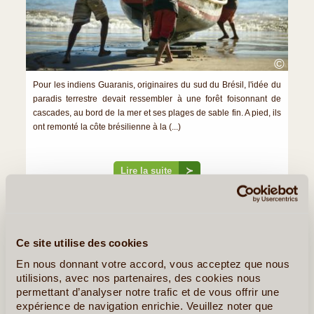
©
Pour les indiens Guaranis, originaires du sud du Brésil, l'idée du
paradis terrestre devait ressembler à une forêt foisonnant de
cascades, au bord de la mer et ses plages de sable fin. A pied, ils
ont remonté la côte brésilienne à la (...)
Lire la suite
≻
Carnaval de Rio Tout savoir sur les Défilés du Sambodrome
À la rencontre des hippies du Nordeste brésilien à Jericoacoara
Ce site utilise des cookies
En nous donnant votre accord, vous acceptez que nous
»
Tous les Articles sur le Brésil
utilisions, avec nos partenaires, des cookies nous
permettant d’analyser notre trafic et de vous offrir une
Quelques Idées de Voyages au Brésil
expérience de navigation enrichie. Veuillez noter que