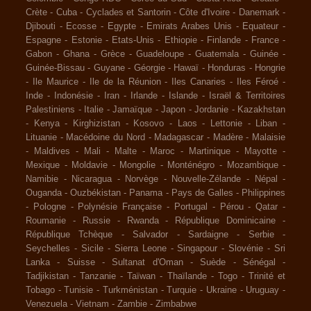
Crète
-
Cuba
-
Cyclades et Santorin
-
Côte d'Ivoire
-
Danemark
-
Djibouti
-
Ecosse
-
Egypte
-
Emirats Arabes Unis
-
Equateur
-
Espagne
-
Estonie
-
Etats-Unis
-
Ethiopie
-
Finlande
-
France
-
Gabon
-
Ghana
-
Grèce
-
Guadeloupe
-
Guatemala
-
Guinée
-
Guinée-Bissau
-
Guyane
-
Géorgie
-
Hawaï
-
Honduras
-
Hongrie
-
Ile Maurice
-
Ile de la Réunion
-
Iles Canaries
-
Iles Féroé
-
Inde
-
Indonésie
-
Iran
-
Irlande
-
Islande
-
Israël & Territoires
Palestiniens
-
Italie
-
Jamaïque
-
Japon
-
Jordanie
-
Kazakhstan
-
Kenya
-
Kirghizistan
-
Kosovo
-
Laos
-
Lettonie
-
Liban
-
Lituanie
-
Macédoine du Nord
-
Madagascar
-
Madère
-
Malaisie
-
Maldives
-
Mali
-
Malte
-
Maroc
-
Martinique
-
Mayotte
-
Mexique
-
Moldavie
-
Mongolie
-
Monténégro
-
Mozambique
-
Namibie
-
Nicaragua
-
Norvège
-
Nouvelle-Zélande
-
Népal
-
Ouganda
-
Ouzbékistan
-
Panama
-
Pays de Galles
-
Philippines
-
Pologne
-
Polynésie Française
-
Portugal
-
Pérou
-
Qatar
-
Roumanie
-
Russie
-
Rwanda
-
République Dominicaine
-
République Tchèque
-
Salvador
-
Sardaigne
-
Serbie
-
Seychelles
-
Sicile
-
Sierra Leone
-
Singapour
-
Slovénie
-
Sri
Lanka
-
Suisse
-
Sultanat d'Oman
-
Suède
-
Sénégal
-
Tadjikistan
-
Tanzanie
-
Taïwan
-
Thaïlande
-
Togo
-
Trinité et
Tobago
-
Tunisie
-
Turkménistan
-
Turquie
-
Ukraine
-
Uruguay
-
Venezuela
-
Vietnam
-
Zambie
-
Zimbabwe