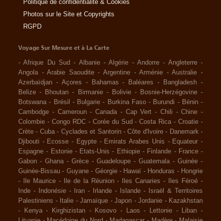
Politique de confidentialité & Cookies
Photos sur le Site et Copyrights
RGPD
Voyage Sur Mesure et à La Carte
-
Afrique Du Sud
-
Albanie
-
Algérie
-
Andorre
-
Angleterre
-
Angola
-
Arabie Saoudite
-
Argentine
-
Arménie
-
Australie
-
Azerbaïdjan
-
Açores
-
Bahamas
-
Baléares
-
Bangladesh
-
Belize
-
Bhoutan
-
Birmanie
-
Bolivie
-
Bosnie-Herzégovine
-
Botswana
-
Brésil
-
Bulgarie
-
Burkina Faso
-
Burundi
-
Bénin
-
Cambodge
-
Cameroun
-
Canada
-
Cap Vert
-
Chili
-
Chine
-
Colombie
-
Congo RDC
-
Corée du Sud
-
Costa Rica
-
Croatie
-
Crète
-
Cuba
-
Cyclades et Santorin
-
Côte d'Ivoire
-
Danemark
-
Djibouti
-
Ecosse
-
Egypte
-
Emirats Arabes Unis
-
Equateur
-
Espagne
-
Estonie
-
Etats-Unis
-
Ethiopie
-
Finlande
-
France
-
Gabon
-
Ghana
-
Grèce
-
Guadeloupe
-
Guatemala
-
Guinée
-
Guinée-Bissau
-
Guyane
-
Géorgie
-
Hawaï
-
Honduras
-
Hongrie
-
Ile Maurice
-
Ile de la Réunion
-
Iles Canaries
-
Iles Féroé
-
Inde
-
Indonésie
-
Iran
-
Irlande
-
Islande
-
Israël & Territoires
Palestiniens
-
Italie
-
Jamaïque
-
Japon
-
Jordanie
-
Kazakhstan
-
Kenya
-
Kirghizistan
-
Kosovo
-
Laos
-
Lettonie
-
Liban
-
Lituanie
-
Macédoine du Nord
-
Madagascar
-
Madère
-
Malaisie