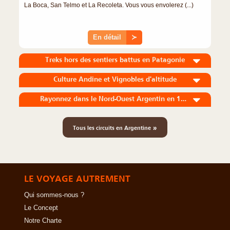
La Boca, San Telmo et La Recoleta. Vous vous envolerez (...)
En détail
≻
Treks hors des sentiers battus en Patagonie
Culture Andine et Vignobles d'altitude
Rayonnez dans le Nord-Ouest Argentin en 10 jours
»
Tous les circuits en Argentine
LE VOYAGE AUTREMENT
Qui sommes-nous ?
Le Concept
Notre Charte