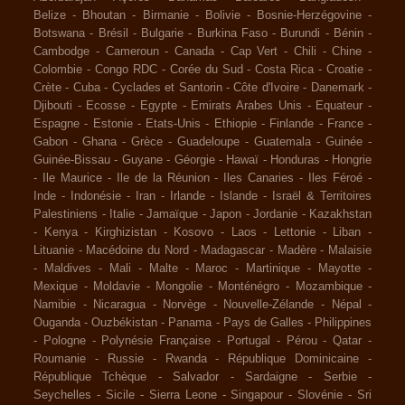
Belize
-
Bhoutan
-
Birmanie
-
Bolivie
-
Bosnie-Herzégovine
-
Botswana
-
Brésil
-
Bulgarie
-
Burkina Faso
-
Burundi
-
Bénin
-
Cambodge
-
Cameroun
-
Canada
-
Cap Vert
-
Chili
-
Chine
-
Colombie
-
Congo RDC
-
Corée du Sud
-
Costa Rica
-
Croatie
-
Crète
-
Cuba
-
Cyclades et Santorin
-
Côte d'Ivoire
-
Danemark
-
Djibouti
-
Ecosse
-
Egypte
-
Emirats Arabes Unis
-
Equateur
-
Espagne
-
Estonie
-
Etats-Unis
-
Ethiopie
-
Finlande
-
France
-
Gabon
-
Ghana
-
Grèce
-
Guadeloupe
-
Guatemala
-
Guinée
-
Guinée-Bissau
-
Guyane
-
Géorgie
-
Hawaï
-
Honduras
-
Hongrie
-
Ile Maurice
-
Ile de la Réunion
-
Iles Canaries
-
Iles Féroé
-
Inde
-
Indonésie
-
Iran
-
Irlande
-
Islande
-
Israël & Territoires
Palestiniens
-
Italie
-
Jamaïque
-
Japon
-
Jordanie
-
Kazakhstan
-
Kenya
-
Kirghizistan
-
Kosovo
-
Laos
-
Lettonie
-
Liban
-
Lituanie
-
Macédoine du Nord
-
Madagascar
-
Madère
-
Malaisie
-
Maldives
-
Mali
-
Malte
-
Maroc
-
Martinique
-
Mayotte
-
Mexique
-
Moldavie
-
Mongolie
-
Monténégro
-
Mozambique
-
Namibie
-
Nicaragua
-
Norvège
-
Nouvelle-Zélande
-
Népal
-
Ouganda
-
Ouzbékistan
-
Panama
-
Pays de Galles
-
Philippines
-
Pologne
-
Polynésie Française
-
Portugal
-
Pérou
-
Qatar
-
Roumanie
-
Russie
-
Rwanda
-
République Dominicaine
-
République Tchèque
-
Salvador
-
Sardaigne
-
Serbie
-
Seychelles
-
Sicile
-
Sierra Leone
-
Singapour
-
Slovénie
-
Sri