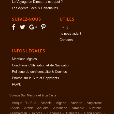
Le Voyage en Direct... c'est quoi ?
Les Agents Locaux Partenaires
SUIVEZ-NOUS
UTILES
F.A.Q
Ils nous aident
Contacts
INFOS LÉGALES
Mentions légales
Conditions d'Utilisation et de Navigation
Politique de confidentialité & Cookies
Photos sur le Site et Copyrights
RGPD
Voyage Sur Mesure et à La Carte
-
Afrique Du Sud
-
Albanie
-
Algérie
-
Andorre
-
Angleterre
-
Angola
-
Arabie Saoudite
-
Argentine
-
Arménie
-
Australie
-
Azerbaïdjan
-
Açores
-
Bahamas
-
Baléares
-
Bangladesh
-