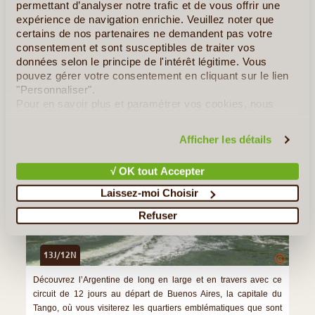
permettant d’analyser notre trafic et de vous offrir une
»
Tous les Articles sur l'Argentine
expérience de navigation enrichie. Veuillez noter que
certains de nos partenaires ne demandent pas votre
Quelques Idées de Voyages en Argentine
consentement et sont susceptibles de traiter vos
données selon le principe de l'intérêt légitime. Vous
De la Patagonie aux Chutes d'Iguazu
pouvez gérer votre consentement en cliquant sur le lien
"Personnaliser".
Pour en savoir plus et paramétrer vos cookies, nous
vous invitons à consulter notre
politique en matière de
confidentialité et de cookies
.
Afficher les détails
√ OK tout Accepter
Laissez-moi Choisir
Refuser
13J/12N
©
Découvrez l’Argentine de long en large et en travers avec ce
circuit de 12 jours au départ de Buenos Aires, la capitale du
Tango, où vous visiterez les quartiers emblématiques que sont