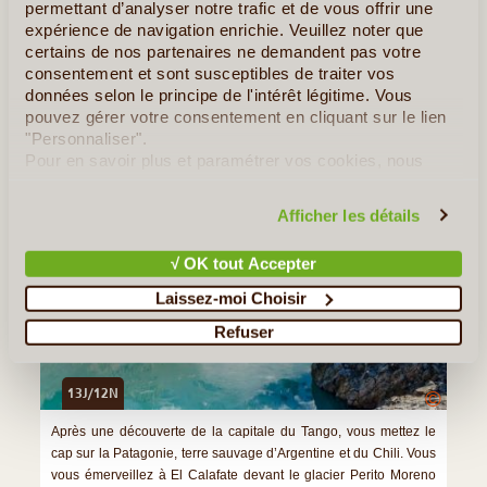
permettant d’analyser notre trafic et de vous offrir une
»
Tous les Articles sur l'Argentine
expérience de navigation enrichie. Veuillez noter que
certains de nos partenaires ne demandent pas votre
Quelques Idées de Voyages en Argentine
consentement et sont susceptibles de traiter vos
données selon le principe de l'intérêt légitime. Vous
Des Glaciers au Cap Horn
pouvez gérer votre consentement en cliquant sur le lien
"Personnaliser".
Pour en savoir plus et paramétrer vos cookies, nous
vous invitons à consulter notre
politique en matière de
confidentialité et de cookies
.
Afficher les détails
√ OK tout Accepter
Laissez-moi Choisir
Refuser
13J/12N
©
Après une découverte de la capitale du Tango, vous mettez le
cap sur la Patagonie, terre sauvage d’Argentine et du Chili. Vous
vous émerveillez à El Calafate devant le glacier Perito Moreno