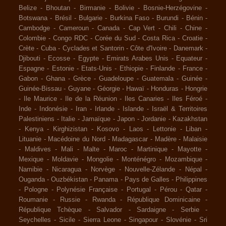
Belize
-
Bhoutan
-
Birmanie
-
Bolivie
-
Bosnie-Herzégovine
-
Botswana
-
Brésil
-
Bulgarie
-
Burkina Faso
-
Burundi
-
Bénin
-
Cambodge
-
Cameroun
-
Canada
-
Cap Vert
-
Chili
-
Chine
-
Colombie
-
Congo RDC
-
Corée du Sud
-
Costa Rica
-
Croatie
-
Crète
-
Cuba
-
Cyclades et Santorin
-
Côte d'Ivoire
-
Danemark
-
Djibouti
-
Ecosse
-
Egypte
-
Emirats Arabes Unis
-
Equateur
-
Espagne
-
Estonie
-
Etats-Unis
-
Ethiopie
-
Finlande
-
France
-
Gabon
-
Ghana
-
Grèce
-
Guadeloupe
-
Guatemala
-
Guinée
-
Guinée-Bissau
-
Guyane
-
Géorgie
-
Hawaï
-
Honduras
-
Hongrie
-
Ile Maurice
-
Ile de la Réunion
-
Iles Canaries
-
Iles Féroé
-
Inde
-
Indonésie
-
Iran
-
Irlande
-
Islande
-
Israël & Territoires
Palestiniens
-
Italie
-
Jamaïque
-
Japon
-
Jordanie
-
Kazakhstan
-
Kenya
-
Kirghizistan
-
Kosovo
-
Laos
-
Lettonie
-
Liban
-
Lituanie
-
Macédoine du Nord
-
Madagascar
-
Madère
-
Malaisie
-
Maldives
-
Mali
-
Malte
-
Maroc
-
Martinique
-
Mayotte
-
Mexique
-
Moldavie
-
Mongolie
-
Monténégro
-
Mozambique
-
Namibie
-
Nicaragua
-
Norvège
-
Nouvelle-Zélande
-
Népal
-
Ouganda
-
Ouzbékistan
-
Panama
-
Pays de Galles
-
Philippines
-
Pologne
-
Polynésie Française
-
Portugal
-
Pérou
-
Qatar
-
Roumanie
-
Russie
-
Rwanda
-
République Dominicaine
-
République Tchèque
-
Salvador
-
Sardaigne
-
Serbie
-
Seychelles
-
Sicile
-
Sierra Leone
-
Singapour
-
Slovénie
-
Sri