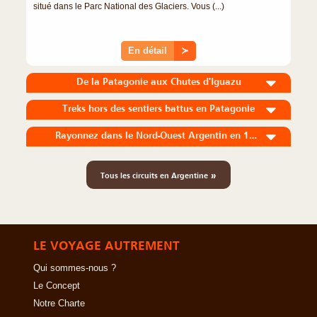
situé dans le Parc National des Glaciers. Vous (...)
En détail
≻
De la Patagonie aux Chutes d'Iguazu
Treks hors des sentiers battus en Patagonie
Rayonnez dans le Nord-Ouest Argentin en 10 jours
»
Tous les circuits en Argentine
LE VOYAGE AUTREMENT
Qui sommes-nous ?
Le Concept
Notre Charte