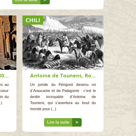
CHILI
©
©
Kairouan, la Ville aux 300 Mosquées
Antoine de Tounens, Roi de Patagonie Authentique et Maritime
es au
Un juriste du Périgord devenu roi
coeur
d’Araucanie et de Patagonie : c’est le
oin du
destin incroyable d’Antoine de
.)
Tounens, qui s’aventura au bout du
monde pour (...)
Lire la suite
≻