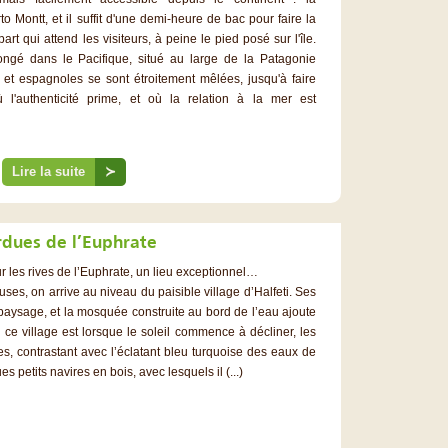
 Montt, et il suffit d'une demi-heure de bac pour faire la
rt qui attend les visiteurs, à peine le pied posé sur l'île.
ongé dans le Pacifique, situé au large de la Patagonie
s et espagnoles se sont étroitement mêlées, jusqu'à faire
l'authenticité prime, et où la relation à la mer est
Lire la suite
≻
rdues de l’Euphrate
r les rives de l’Euphrate, un lieu exceptionnel…
ses, on arrive au niveau du paisible village d’Halfeti. Ses
aysage, et la mosquée construite au bord de l’eau ajoute
ce village est lorsque le soleil commence à décliner, les
es, contrastant avec l’éclatant bleu turquoise des eaux de
 petits navires en bois, avec lesquels il (...)