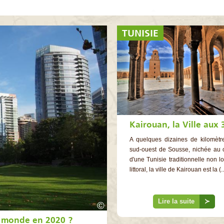
©
TUNISIE
A quelques dizaines de kilomètr
sud-ouest de Sousse, nichée au 
d'une Tunisie traditionnelle non l
littoral, la ville de Kairouan est la (..
Lire la suite
≻
©
du monde en 2020 ?