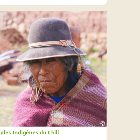
©
ples Indigènes du Chili