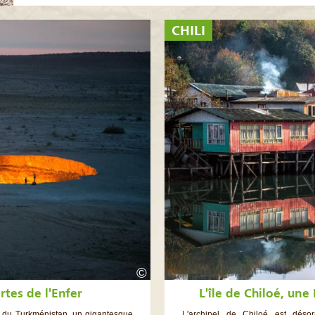
CHILI
©
rtes de l'Enfer
L'île de Chiloé, un
 du Turkménistan, un gigantesque
L'archipel de Chiloé est désor