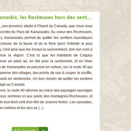
Pays de Kananaskis, les Rocheuses hors des sentiers battus
ta, une province située à l'Ouest du Canada, que nous vous
contre du Pays de Kananaskis. Au coeur des Rocheuses,
y, Kananaskis permet de quitter les sentiers touristiques
ichesse de la faune et de la flore dans l'intimité la plus
y, c'est ainsi que les locaux la surnomment, doit son nom à
verse la région. C'est ici que les habitants de Calgary
rcer en plein air, en été pour la randonnée, et en hiver
s de Kananaskis se parcourt en voiture, sur la route 40 qui
traverse des villages, des points de vue à couper le souffle,
parts en randonnée. Un bon moyen de quitter les sentiers
oyage au Canada
re, la route 40 sillonne au coeur des paysages sauvages
 Nous sommes ici aux pieds des montagnes Rocheuses, et
 tout droit sorti d'un film de science fiction. Les cascades,
s rivières et les lacs se (...)
Lire la suite
≻