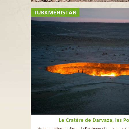
TURKMÉNISTAN
Le Cratère de Darvaza, les Po
Au beau milieu du désert du Karakoum et en plein cœur