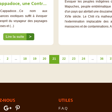
Evoquer les peuples indigènes d
La Cappadoce, une Contrée aux 1000 Visages…et 600 Églises!
Mapuches, peuple emblématique d'
Cappadoce…Ce nom aux
d'un pays qui abritait une douzain
ances exotiques suffit à évoquer
XVIe siècle. Le Chili n'a malheu
’esprit du voyageur des paysages
l'extermination implacable des
ses et (...)
massacres et de contaminations. A l'
Lire la suite
≻
1
2
...
18
19
20
21
22
23
24
...
36
3
Z-NOUS
UTILES
F.A.Q