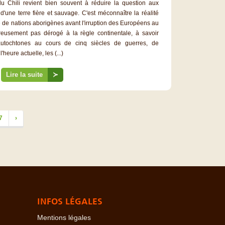
u Chili revient bien souvent à réduire la question aux
une terre fière et sauvage. C'est méconnaître la réalité
e de nations aborigènes avant l'irruption des Européens au
reusement pas dérogé à la règle continentale, à savoir
 autochtones au cours de cinq siècles de guerres, de
heure actuelle, les (...)
Lire la suite
≻
7
›
INFOS LÉGALES
Mentions légales