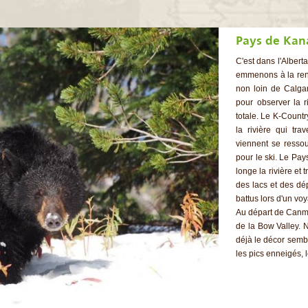
C'est dans l'Alber
emmenons à la ren
non loin de Calgar
pour observer la r
totale. Le K-Countr
la rivière qui tra
viennent se ressou
pour le ski. Le Pay
longe la rivière et 
des lacs et des dé
battus lors d'un v
Au départ de Canmo
de la Bow Valley.
déjà le décor semble
les pics enneigés, le