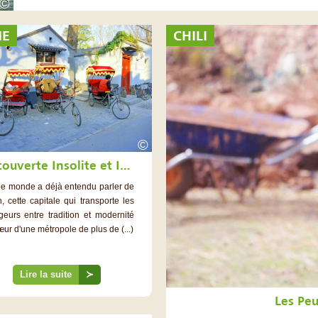
©
NE
CHILI
©
Découverte Insolite et Intemporelle de Pékin
 le monde a déjà entendu parler de
, cette capitale qui transporte les
geurs entre tradition et modernité
ur d'une métropole de plus de (...)
Lire la suite
≻
Les Peu