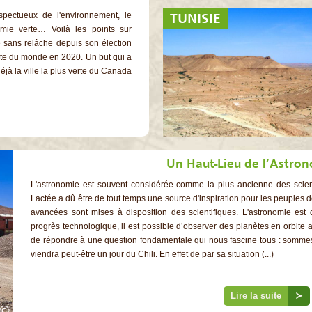
TUNISIE
spectueux de l'environnement, le
ie verte… Voilà les points sur
e sans relâche depuis son élection
verte du monde en 2020. Un but qui a
éjà la ville la plus verte du Canada
Un Haut-Lieu de l’Astro
L'astronomie est souvent considérée comme la plus ancienne des scien
Lactée a dû être de tout temps une source d'inspiration pour les peuples de
avancées sont mises à disposition des scientifiques. L'astronomie est
progrès technologique, il est possible d’observer des planètes en orbite au
de répondre à une question fondamentale qui nous fascine tous : sommes
viendra peut-être un jour du Chili. En effet de par sa situation (...)
Lire la suite
≻
©