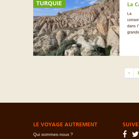
TURQUIE
La 
conson
dans l
grandio
©
‹
LE VOYAGE AUTREMENT
SUIVE
Qui sommes-nous ?