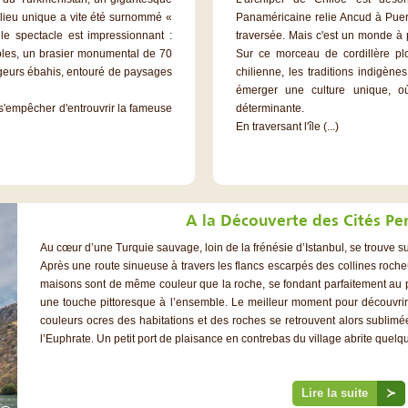
e lieu unique a vite été surnommé «
Panaméricaine relie Ancud à Puerto
 le spectacle est impressionnant :
traversée. Mais c'est un monde à pa
bles, un brasier monumental de 70
Sur ce morceau de cordillère pl
geurs ébahis, entouré de paysages
chilienne, les traditions indigène
émerger une culture unique, où 
 s'empêcher d'entrouvrir la fameuse
déterminante.
En traversant l'île (...)
A la Découverte des Cités Pe
Au cœur d’une Turquie sauvage, loin de la frénésie d’Istanbul, se trouve su
Après une route sinueuse à travers les flancs escarpés des collines rocheu
maisons sont de même couleur que la roche, se fondant parfaitement au p
une touche pittoresque à l’ensemble. Le meilleur moment pour découvrir 
couleurs ocres des habitations et des roches se retrouvent alors sublimé
l’Euphrate. Un petit port de plaisance en contrebas du village abrite quelques
Lire la suite
≻