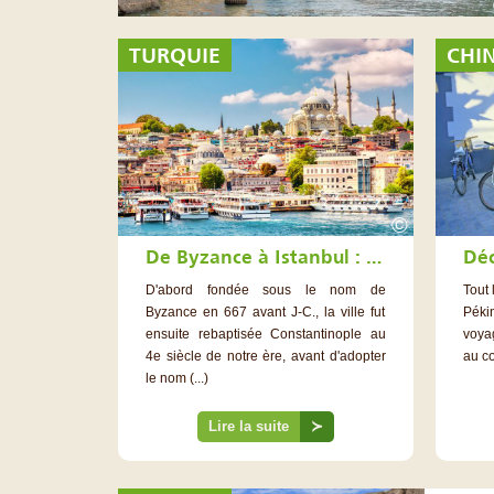
TURQUIE
CHI
©
De Byzance à Istanbul : Découverte d'une ville aux multiples facettes
D'abord fondée sous le nom de
Tout
Byzance en 667 avant J-C., la ville fut
Pékin
ensuite rebaptisée Constantinople au
voya
4e siècle de notre ère, avant d'adopter
au cœ
le nom (...)
Lire la suite
≻