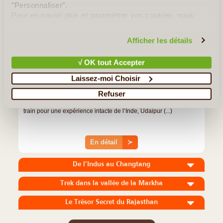
"Personnaliser".
Pour en savoir plus et paramétrer vos cookies, nous
vous invitons à consulter notre
politique en matière de
confidentialité et de cookies
.
Afficher les détails
√ OK tout Accepter
15J/14N
©
Laissez-moi Choisir
Un programme qui associe la découverte du Rajasthan, des
hauts lieux touristiques, Udaipur la ville Blanche et Jaipur la ville
Refuser
Rose, une journée complète pour la visite de Delhi, une nuit en
train pour une expérience intacte de l’Inde, Udaipur (...)
En détail
≻
De l’Indus au Changtang
Trek dans la vallée de la Markha
Le Trésor Secret du Rajasthan