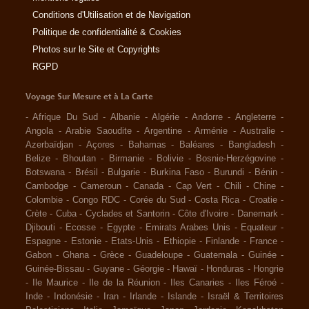
Conditions d'Utilisation et de Navigation
Politique de confidentialité & Cookies
Photos sur le Site et Copyrights
RGPD
Voyage Sur Mesure et à La Carte
-
Afrique Du Sud
-
Albanie
-
Algérie
-
Andorre
-
Angleterre
-
Angola
-
Arabie Saoudite
-
Argentine
-
Arménie
-
Australie
-
Azerbaïdjan
-
Açores
-
Bahamas
-
Baléares
-
Bangladesh
-
Belize
-
Bhoutan
-
Birmanie
-
Bolivie
-
Bosnie-Herzégovine
-
Botswana
-
Brésil
-
Bulgarie
-
Burkina Faso
-
Burundi
-
Bénin
-
Cambodge
-
Cameroun
-
Canada
-
Cap Vert
-
Chili
-
Chine
-
Colombie
-
Congo RDC
-
Corée du Sud
-
Costa Rica
-
Croatie
-
Crète
-
Cuba
-
Cyclades et Santorin
-
Côte d'Ivoire
-
Danemark
-
Djibouti
-
Ecosse
-
Egypte
-
Emirats Arabes Unis
-
Equateur
-
Espagne
-
Estonie
-
Etats-Unis
-
Ethiopie
-
Finlande
-
France
-
Gabon
-
Ghana
-
Grèce
-
Guadeloupe
-
Guatemala
-
Guinée
-
Guinée-Bissau
-
Guyane
-
Géorgie
-
Hawaï
-
Honduras
-
Hongrie
-
Ile Maurice
-
Ile de la Réunion
-
Iles Canaries
-
Iles Féroé
-
Inde
-
Indonésie
-
Iran
-
Irlande
-
Islande
-
Israël & Territoires