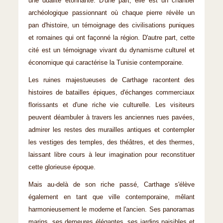
une dualité étonnante. D'une part, elle est un chantier
archéologique passionnant où chaque pierre révèle un
pan d'histoire, un témoignage des civilisations puniques
et romaines qui ont façonné la région. D'autre part, cette
cité est un témoignage vivant du dynamisme culturel et
économique qui caractérise la Tunisie contemporaine.
Les ruines majestueuses de Carthage racontent des
histoires de batailles épiques, d'échanges commerciaux
florissants et d'une riche vie culturelle. Les visiteurs
peuvent déambuler à travers les anciennes rues pavées,
admirer les restes des murailles antiques et contempler
les vestiges des temples, des théâtres, et des thermes,
laissant libre cours à leur imagination pour reconstituer
cette glorieuse époque.
Mais au-delà de son riche passé, Carthage s'élève
également en tant que ville contemporaine, mêlant
harmonieusement le moderne et l'ancien. Ses panoramas
marins, ses demeures élégantes, ses jardins paisibles et