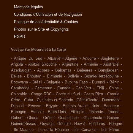
Mentions légales
Conditions d'Utilisation et de Navigation
Politique de confidentialité & Cookies
Photos sur le Site et Copyrights
RGPD
Voyage Sur Mesure et à La Carte
-
Afrique Du Sud
-
Albanie
-
Algérie
-
Andorre
-
Angleterre
-
Angola
-
Arabie Saoudite
-
Argentine
-
Arménie
-
Australie
-
Azerbaïdjan
-
Açores
-
Bahamas
-
Baléares
-
Bangladesh
-
Belize
-
Bhoutan
-
Birmanie
-
Bolivie
-
Bosnie-Herzégovine
-
Botswana
-
Brésil
-
Bulgarie
-
Burkina Faso
-
Burundi
-
Bénin
-
Cambodge
-
Cameroun
-
Canada
-
Cap Vert
-
Chili
-
Chine
-
Colombie
-
Congo RDC
-
Corée du Sud
-
Costa Rica
-
Croatie
-
Crète
-
Cuba
-
Cyclades et Santorin
-
Côte d'Ivoire
-
Danemark
-
Djibouti
-
Ecosse
-
Egypte
-
Emirats Arabes Unis
-
Equateur
-
Espagne
-
Estonie
-
Etats-Unis
-
Ethiopie
-
Finlande
-
France
-
Gabon
-
Ghana
-
Grèce
-
Guadeloupe
-
Guatemala
-
Guinée
-
Guinée-Bissau
-
Guyane
-
Géorgie
-
Hawaï
-
Honduras
-
Hongrie
-
Ile Maurice
-
Ile de la Réunion
-
Iles Canaries
-
Iles Féroé
-