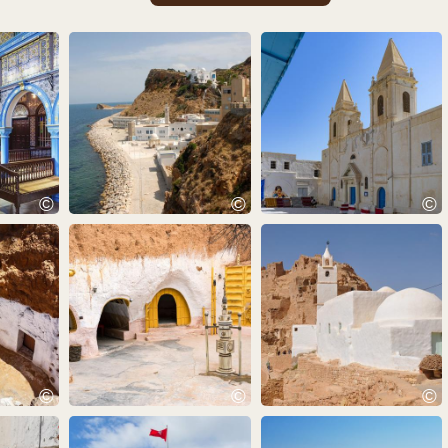
©
©
©
©
©
©