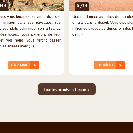
11N
8J/7N
©
uits vous feront découvrir la diversité
Une randonnée au milieu de grande
 tunisien dans ses paysages, ses
6 nuits dans le désert. Vous êtes pl
, ses plats culinaires, son artisanat.
milieu de vagues de dunes loin des 
des locaux vous parleront de leur
de (...)
 et vos hôtes vous feront passer
les soirées avec (...)
En détail
≻
En détail
≻
»
Tous les circuits en Tunisie