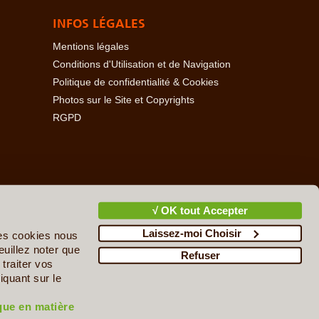
INFOS LÉGALES
Mentions légales
Conditions d'Utilisation et de Navigation
Politique de confidentialité & Cookies
Photos sur le Site et Copyrights
RGPD
baïdjan
-
Açores
-
Bahamas
-
Baléares
-
Bangladesh
-
-
Cambodge
-
Cameroun
-
Canada
-
Cap Vert
-
Chili
-
√ OK tout Accepter
ire
-
Danemark
-
Djibouti
-
Ecosse
-
Egypte
-
Emirats
Laissez-moi Choisir
upe
-
Guatemala
-
Guinée
-
Guinée-Bissau
-
Guyane
-
des cookies nous
n
-
Irlande
-
Islande
-
Israël & Territoires Palestiniens
-
euillez noter que
Refuser
cédoine du Nord
-
Madagascar
-
Madère
-
Malaisie
-
traiter vos
ie
-
Nicaragua
-
Norvège
-
Nouvelle-Zélande
-
Népal
-
iquant sur le
-
Qatar
-
Roumanie
-
Russie
-
Rwanda
-
République
énie
-
Sri Lanka
-
Suisse
-
Sultanat d'Oman
-
Suède
-
ique en matière
kraine
-
Uruguay
-
Venezuela
-
Vietnam
-
Zambie
-