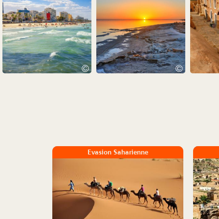
©
©
Evasion Saharienne