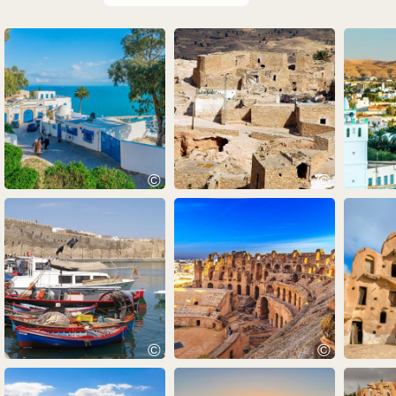
©
©
©
©