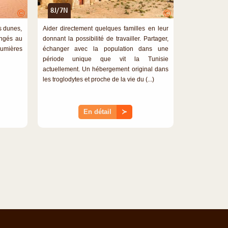
8J/7N
©
©
s dunes,
Aider directement quelques familles en leur
ongés au
donnant la possibilité de travailler. Partager,
lumières
échanger avec la population dans une
période unique que vit la Tunisie
actuellement. Un hébergement original dans
les troglodytes et proche de la vie du (...)
En détail
≻