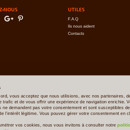
Z-NOUS
UTILES
F.A.Q
Ils nous aident
Contacts
erre
-
Angola
-
Arabie Saoudite
-
Argentine
-
Arménie
-
Australie
-
Azer
ovine
-
Botswana
-
Brésil
-
Bulgarie
-
Burkina Faso
-
Burundi
-
Bénin
s
sta Rica
-
Croatie
-
Crète
-
Cuba
-
Cyclades et Santorin
-
Côte d'Ivo
nis
-
Ethiopie
-
Finlande
-
France
-
Gabon
-
Ghana
-
Grèce
-
Guadelo
ord, vous acceptez que nous utilisions, avec nos partenaires, 
-
Ile de la Réunion
-
Iles Canaries
-
Iles Féroé
-
Inde
-
Indonésie
-
Ira
 trafic et de vous offrir une expérience de navigation enrichie. V
Kenya
-
Kirghizistan
-
Kosovo
-
Laos
-
Lettonie
-
Liban
-
Lituanie
-
Ma
es ne demandent pas votre consentement et sont susceptibles de 
e
-
Mexique
-
Moldavie
-
Mongolie
-
Monténégro
-
Mozambique
-
Namib
de l'intérêt légitime. Vous pouvez gérer votre consentement en cl
s
-
Philippines
-
Pologne
-
Polynésie Française
-
Portugal
-
Pérou
aigne
-
Serbie
-
Seychelles
-
Sicile
-
Sierra Leone
-
Singapour
-
Slov
amétrer vos cookies, nous vous invitons à consulter notre
polit
nde
-
Togo
-
Trinité et Tobago
-
Tunisie
-
Turkménistan
-
Turquie
-
U