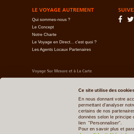
LE VOYAGE AUTREMENT
SUIVE
Qui sommes-nous ?
Le Concept
Notre Charte
Le Voyage en Direct... c'est quoi ?
Les Agents Locaux Partenaires
Voyage Sur Mesure et à La Carte
-
Afrique Du Sud
-
Albanie
-
Algérie
-
Andorre
-
Anglet
Belize
-
Bhoutan
-
Birmanie
-
Bolivie
-
Bosnie-Herzég
Ce site utilise des cookie
Chine
-
Colombie
-
Congo RDC
-
Corée du Sud
-
Co
Arabes Unis
-
Equateur
-
Espagne
-
Estonie
-
Etats-U
En nous donnant votre acc
Géorgie
-
Hawaï
-
Honduras
-
Hongrie
-
Ile Maurice
permettant d’analyser notre
Italie
-
Jamaïque
-
Japon
-
Jordanie
-
Kazakhstan
-
certains de nos partenair
Maldives
-
Mali
-
Malte
-
Maroc
-
Martinique
-
Mayott
données selon le principe 
Ouganda
-
Ouzbékistan
-
Panama
-
Pays de Galle
lien "Personnaliser".
Dominicaine
-
République Tchèque
-
Salvador
-
Sard
Pour en savoir plus et par
Sénégal
-
Tadjikistan
-
Tanzanie
-
Taïwan
-
Thaïla