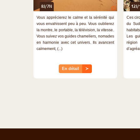
8J/7N
12J/
©
Vous apprécierez le calme et la sérénité qui
Ces circ
vous envahissent peu à peu. Vous oublierez
du Sud
la montre, le portable, la télévision, la vitesse.
habitats
Vous suivez vos guides chameliers, nomades
Les gui
en harmonie avec cet univers. Ils avancent
région
calmement, (...)
d’agréab
En détail
≻