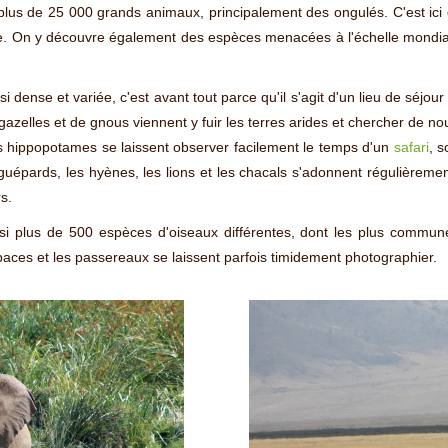
us de 25 000 grands animaux, principalement des ongulés. C'est ici q
e. On y découvre également des espèces menacées à l'échelle mondia
si dense et variée, c'est avant tout parce qu'il s'agit d'un lieu de séj
 gazelles et de gnous viennent y fuir les terres arides et chercher de 
les hippopotames se laissent observer facilement le temps d'un
safari
, s
s guépards, les hyènes, les lions et les chacals s'adonnent régulièreme
s.
si plus de 500 espèces d'oiseaux différentes, dont les plus commun
apaces et les passereaux se laissent parfois timidement photographier.