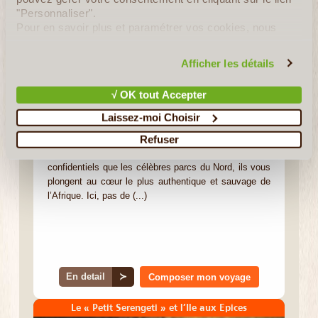
"Personnaliser".
Pour en savoir plus et paramétrer vos cookies, nous
vous invitons à consulter notre
politique en matière de
Asanterra
confidentialité et de cookies
.
Afficher les détails
Votre Experte Locale
Anne
√ OK tout Accepter
Laissez-moi Choisir
La Tanzanie : le rêve absolu des passionnés de safari
Refuser
Chez Asanterra, nous avons choisi de mettre l’accent
sur les parcs du Sud et de l’Ouest du pays. Plus
confidentiels que les célèbres parcs du Nord, ils vous
plongent au cœur le plus authentique et sauvage de
l’Afrique. Ici, pas de (...)
En detail
≻
Composer mon voyage
Le « Petit Serengeti » et l’Ile aux Epices