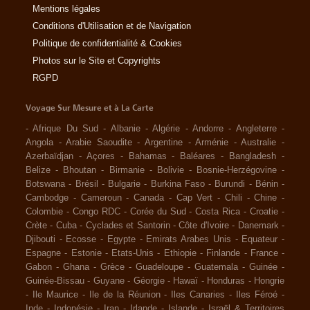
Mentions légales
Conditions d'Utilisation et de Navigation
Politique de confidentialité & Cookies
Photos sur le Site et Copyrights
RGPD
Voyage Sur Mesure et à La Carte
-
Afrique Du Sud
-
Albanie
-
Algérie
-
Andorre
-
Angleterre
-
Angola
-
Arabie Saoudite
-
Argentine
-
Arménie
-
Australie
-
Azerbaïdjan
-
Açores
-
Bahamas
-
Baléares
-
Bangladesh
-
Belize
-
Bhoutan
-
Birmanie
-
Bolivie
-
Bosnie-Herzégovine
-
Botswana
-
Brésil
-
Bulgarie
-
Burkina Faso
-
Burundi
-
Bénin
-
Cambodge
-
Cameroun
-
Canada
-
Cap Vert
-
Chili
-
Chine
-
Colombie
-
Congo RDC
-
Corée du Sud
-
Costa Rica
-
Croatie
-
Crète
-
Cuba
-
Cyclades et Santorin
-
Côte d'Ivoire
-
Danemark
-
Djibouti
-
Ecosse
-
Egypte
-
Emirats Arabes Unis
-
Equateur
-
Espagne
-
Estonie
-
Etats-Unis
-
Ethiopie
-
Finlande
-
France
-
Gabon
-
Ghana
-
Grèce
-
Guadeloupe
-
Guatemala
-
Guinée
-
Guinée-Bissau
-
Guyane
-
Géorgie
-
Hawaï
-
Honduras
-
Hongrie
-
Ile Maurice
-
Ile de la Réunion
-
Iles Canaries
-
Iles Féroé
-
Inde
-
Indonésie
-
Iran
-
Irlande
-
Islande
-
Israël & Territoires