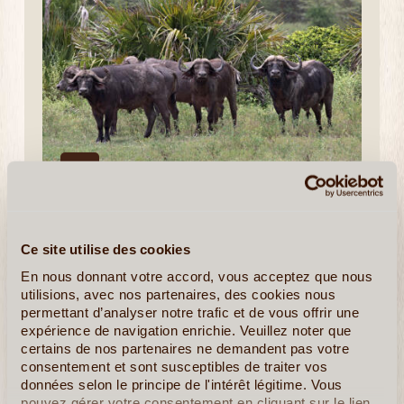
1J/1N
©
Vivez une aventure inoubliable au sud de la Tanzanie avant
de vous évader sur les plages paradisiaques de Zanzibar.
Entre safaris au sein du spectaculaire parc national de
Ce site utilise des cookies
Nyerere, rencontres avec une faune emblématique et détente
sur (...)
En nous donnant votre accord, vous acceptez que nous
utilisions, avec nos partenaires, des cookies nous
permettant d’analyser notre trafic et de vous offrir une
En détail
≻
expérience de navigation enrichie. Veuillez noter que
certains de nos partenaires ne demandent pas votre
consentement et sont susceptibles de traiter vos
données selon le principe de l'intérêt légitime. Vous
pouvez gérer votre consentement en cliquant sur le lien