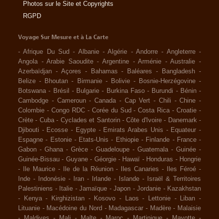
Photos sur le Site et Copyrights
RGPD
Voyage Sur Mesure et à La Carte
-
Afrique Du Sud
-
Albanie
-
Algérie
-
Andorre
-
Angleterre
-
Angola
-
Arabie Saoudite
-
Argentine
-
Arménie
-
Australie
-
Azerbaïdjan
-
Açores
-
Bahamas
-
Baléares
-
Bangladesh
-
Belize
-
Bhoutan
-
Birmanie
-
Bolivie
-
Bosnie-Herzégovine
-
Botswana
-
Brésil
-
Bulgarie
-
Burkina Faso
-
Burundi
-
Bénin
-
Cambodge
-
Cameroun
-
Canada
-
Cap Vert
-
Chili
-
Chine
-
Colombie
-
Congo RDC
-
Corée du Sud
-
Costa Rica
-
Croatie
-
Crète
-
Cuba
-
Cyclades et Santorin
-
Côte d'Ivoire
-
Danemark
-
Djibouti
-
Ecosse
-
Egypte
-
Emirats Arabes Unis
-
Equateur
-
Espagne
-
Estonie
-
Etats-Unis
-
Ethiopie
-
Finlande
-
France
-
Gabon
-
Ghana
-
Grèce
-
Guadeloupe
-
Guatemala
-
Guinée
-
Guinée-Bissau
-
Guyane
-
Géorgie
-
Hawaï
-
Honduras
-
Hongrie
-
Ile Maurice
-
Ile de la Réunion
-
Iles Canaries
-
Iles Féroé
-
Inde
-
Indonésie
-
Iran
-
Irlande
-
Islande
-
Israël & Territoires
Palestiniens
-
Italie
-
Jamaïque
-
Japon
-
Jordanie
-
Kazakhstan
-
Kenya
-
Kirghizistan
-
Kosovo
-
Laos
-
Lettonie
-
Liban
-
Lituanie
-
Macédoine du Nord
-
Madagascar
-
Madère
-
Malaisie
-
Maldives
-
Mali
-
Malte
-
Maroc
-
Martinique
-
Mayotte
-