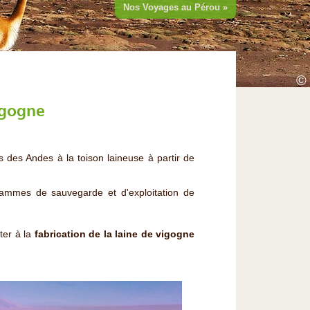
Nos Voyages au Pérou »
©
igogne
s des Andes à la toison laineuse à partir de
rammes de sauvegarde et d'exploitation de
ter à la
fabrication de la laine de vigogne