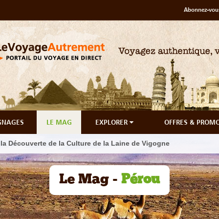
Abonnez-vous
GNAGES
LE MAG
EXPLORER
OFFRES & PROM
 la Découverte de la Culture de la Laine de Vigogne
Le Mag -
Pérou