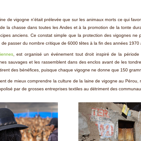
ine de vigogne n'était prélevée que sur les animaux morts ce qui favori
n de la chasse dans toutes les Andes et à la promotion de la tonte du
incipes anciens. Ce constat simple que la protection des vigognes ne p
de passer du nombre critique de 6000 têtes à la fin des années 1970 
iennes
, est organisé un événement tout droit inspiré de la période
gnes sauvages et les rassemblent dans des enclos avant de les tondr
tirent des bénéfices, puisque chaque vigogne ne donne que 150 gramme
t de mieux comprendre la culture de la laine de vigogne au Pérou, m
opolisé par de grosses entreprises textiles au détriment des communau