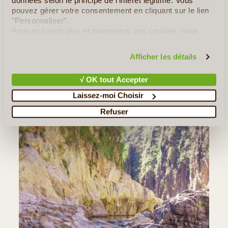
données selon le principe de l'intérêt légitime. Vous
Dîner traditionnel « autour du maïs » chez Fredy,
pouvez gérer votre consentement en cliquant sur le lien
"Personnaliser".
également sculpteur autodidacte.
Pour en savoir plus et paramétrer vos cookies, nous
vous invitons à consulter notre
politique en matière de
Hôtel 2*sup. Los Arcos
confidentialité et de cookies
.
Afficher les détails
PDJ - Déj. - Diner / Guide Francophone
√ OK tout Accepter
Les Incontournable(s) :
Esteli
Laissez-moi Choisir
Refuser