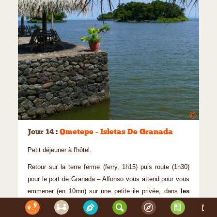
©
Jour 14
:
Ometepe - Isletas De Granada
Petit déjeuner à l'hôtel.
Retour sur la terre ferme (ferry, 1h15) puis route (1h30)
pour le port de Granada – Alfonso vous attend pour vous
emmener (en 10mn) sur une petite ile privée, dans
les
isletas de Granada
. «El Roble, Une ile pour vous tout
seuls».