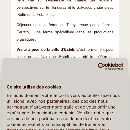
belle vue sur l’ensemble de chaîne des volcans,
perspectives sur le Honduras et le Salvador, chute d’eau
‘Salto de la Estanzuela’.
Déjeuner dans la ferme de Tisey, tenue par la famille
Cerrato, une ferme spécialisée dans les productions
organiques.
Visite à pied de la ville d’Esteli,
c’est le moment pour
parler de la révolution, Estelí ayant été le théâtre de
nombreux événements. Notre chauffeur vous parlera par
la même occasion de « sa » révolution : observation des
fresques murales parmi les 200 que compte Estelí
(peintures populaires réalisées dans différents quartiers).
Ce site utilise des cookies
Egalement le quartier des « cuirs », selliers, ferronniers
En nous donnant votre accord, vous acceptez que nous
etc.
utilisions, avec nos partenaires, des cookies nous
permettant d’analyser notre trafic et de vous offrir une
Visite d'un petit atelier artisanal de fabrication de
expérience de navigation enrichie. Veuillez noter que
cigares,
tenue par notre amie Juanita, une personnalité
certains de nos partenaires ne demandent pas votre
consentement et sont susceptibles de traiter vos
passionnée de cigares. Dégustation appréciée !