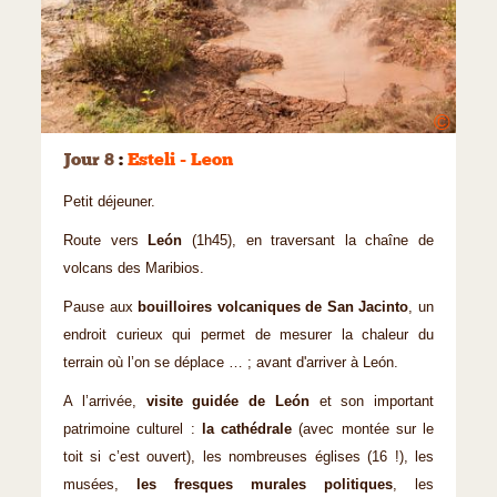
©
Jour 8
:
Esteli - Leon
Petit déjeuner.
Route vers
León
(1h45), en traversant la chaîne de
volcans des Maribios.
Pause aux
bouilloires volcaniques de San Jacinto
, un
endroit curieux qui permet de mesurer la chaleur du
terrain où l’on se déplace … ; avant d'arriver à León.
A l’arrivée,
visite guidée de León
et son important
patrimoine culturel :
la cathédrale
(avec montée sur le
toit si c’est ouvert), les nombreuses églises (16 !), les
musées,
les fresques murales politiques
, les