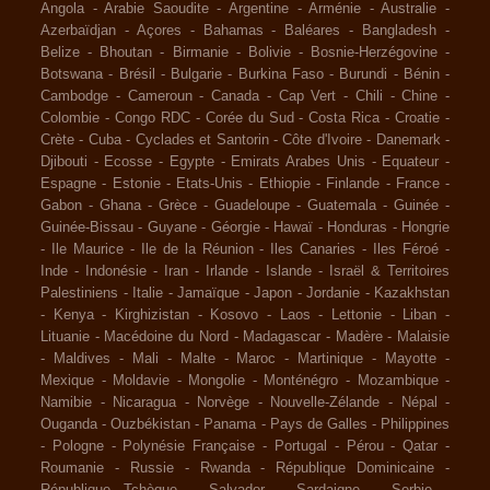
Angola
-
Arabie Saoudite
-
Argentine
-
Arménie
-
Australie
-
Azerbaïdjan
-
Açores
-
Bahamas
-
Baléares
-
Bangladesh
-
Belize
-
Bhoutan
-
Birmanie
-
Bolivie
-
Bosnie-Herzégovine
-
Botswana
-
Brésil
-
Bulgarie
-
Burkina Faso
-
Burundi
-
Bénin
-
Cambodge
-
Cameroun
-
Canada
-
Cap Vert
-
Chili
-
Chine
-
Colombie
-
Congo RDC
-
Corée du Sud
-
Costa Rica
-
Croatie
-
Crète
-
Cuba
-
Cyclades et Santorin
-
Côte d'Ivoire
-
Danemark
-
Djibouti
-
Ecosse
-
Egypte
-
Emirats Arabes Unis
-
Equateur
-
Espagne
-
Estonie
-
Etats-Unis
-
Ethiopie
-
Finlande
-
France
-
Gabon
-
Ghana
-
Grèce
-
Guadeloupe
-
Guatemala
-
Guinée
-
Guinée-Bissau
-
Guyane
-
Géorgie
-
Hawaï
-
Honduras
-
Hongrie
-
Ile Maurice
-
Ile de la Réunion
-
Iles Canaries
-
Iles Féroé
-
Inde
-
Indonésie
-
Iran
-
Irlande
-
Islande
-
Israël & Territoires
Palestiniens
-
Italie
-
Jamaïque
-
Japon
-
Jordanie
-
Kazakhstan
-
Kenya
-
Kirghizistan
-
Kosovo
-
Laos
-
Lettonie
-
Liban
-
Lituanie
-
Macédoine du Nord
-
Madagascar
-
Madère
-
Malaisie
-
Maldives
-
Mali
-
Malte
-
Maroc
-
Martinique
-
Mayotte
-
Mexique
-
Moldavie
-
Mongolie
-
Monténégro
-
Mozambique
-
Namibie
-
Nicaragua
-
Norvège
-
Nouvelle-Zélande
-
Népal
-
Ouganda
-
Ouzbékistan
-
Panama
-
Pays de Galles
-
Philippines
-
Pologne
-
Polynésie Française
-
Portugal
-
Pérou
-
Qatar
-
Roumanie
-
Russie
-
Rwanda
-
République Dominicaine
-