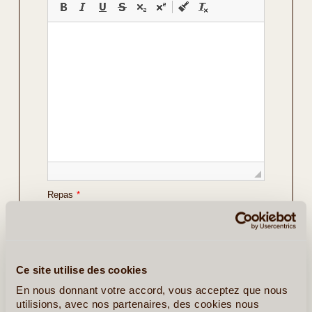
Repas
*
Vos Préférences
Avec Guide
Ce site utilise des cookies
Avec Voiture de Location
En nous donnant votre accord, vous acceptez que nous
utilisions, avec nos partenaires, des cookies nous
Détails sur le voyage envisagé
*