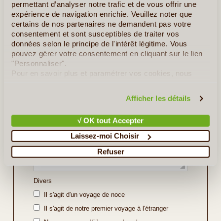
permettant d’analyser notre trafic et de vous offrir une
Indiquez ici les régions ou sites que vous souhaitez
expérience de navigation enrichie. Veuillez noter que
découvrir ou bien l'itinéraire souhaité (soyez le plus
certains de nos partenaires ne demandent pas votre
précis possible).
consentement et sont susceptibles de traiter vos
données selon le principe de l'intérêt légitime. Vous
pouvez gérer votre consentement en cliquant sur le lien
"Personnaliser".
Pour en savoir plus et paramétrer vos cookies, nous
vous invitons à consulter notre
politique en matière de
confidentialité et de cookies
.
Afficher les détails
√ OK tout Accepter
Laissez-moi Choisir
Refuser
Divers
Il s'agit d'un voyage de noce
Il s'agit de notre premier voyage à l'étranger