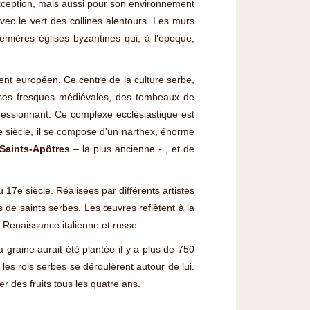
xception, mais aussi pour son environnement
avec le vert des collines alentours. Les murs
emières églises byzantines qui, à l'époque,
inent européen. Ce centre de la culture serbe,
ses fresques médiévales, des tombeaux de
ressionnant. Ce complexe ecclésiastique est
14e siècle, il se compose d'un narthex, énorme
e Saints-Apôtres
– la plus ancienne - , et de
 17e siècle. Réalisées par différents artistes
s de saints serbes. Les œuvres reflètent à la
s, Renaissance italienne et russe.
la graine aurait été plantée il y a plus de 750
es rois serbes se déroulèrent autour de lui.
r des fruits tous les quatre ans.