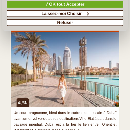
√ OK tout Accepter
Quelques Idées de Voyages aux Emirats
Laissez-moi Choisir
Arabes Unis
Refuser
Escale à Dubaï
4J/3N
©
Un court programme, idéal dans le cadre d’une escale à Dubaï
avant un envol vers d’autres destinations Ville-Etat à part dans le
paysage mondial, Dubaï est à la fois le lien entre l'Orient et