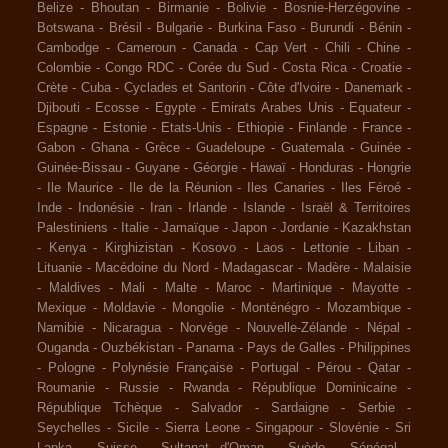
Belize
-
Bhoutan
-
Birmanie
-
Bolivie
-
Bosnie-Herzégovine
-
Botswana
-
Brésil
-
Bulgarie
-
Burkina Faso
-
Burundi
-
Bénin
-
Cambodge
-
Cameroun
-
Canada
-
Cap Vert
-
Chili
-
Chine
-
Colombie
-
Congo RDC
-
Corée du Sud
-
Costa Rica
-
Croatie
-
Crète
-
Cuba
-
Cyclades et Santorin
-
Côte d'Ivoire
-
Danemark
-
Djibouti
-
Ecosse
-
Egypte
-
Emirats Arabes Unis
-
Equateur
-
Espagne
-
Estonie
-
Etats-Unis
-
Ethiopie
-
Finlande
-
France
-
Gabon
-
Ghana
-
Grèce
-
Guadeloupe
-
Guatemala
-
Guinée
-
Guinée-Bissau
-
Guyane
-
Géorgie
-
Hawaï
-
Honduras
-
Hongrie
-
Ile Maurice
-
Ile de la Réunion
-
Iles Canaries
-
Iles Féroé
-
Inde
-
Indonésie
-
Iran
-
Irlande
-
Islande
-
Israël & Territoires
Palestiniens
-
Italie
-
Jamaïque
-
Japon
-
Jordanie
-
Kazakhstan
-
Kenya
-
Kirghizistan
-
Kosovo
-
Laos
-
Lettonie
-
Liban
-
Lituanie
-
Macédoine du Nord
-
Madagascar
-
Madère
-
Malaisie
-
Maldives
-
Mali
-
Malte
-
Maroc
-
Martinique
-
Mayotte
-
Mexique
-
Moldavie
-
Mongolie
-
Monténégro
-
Mozambique
-
Namibie
-
Nicaragua
-
Norvège
-
Nouvelle-Zélande
-
Népal
-
Ouganda
-
Ouzbékistan
-
Panama
-
Pays de Galles
-
Philippines
-
Pologne
-
Polynésie Française
-
Portugal
-
Pérou
-
Qatar
-
Roumanie
-
Russie
-
Rwanda
-
République Dominicaine
-
République Tchèque
-
Salvador
-
Sardaigne
-
Serbie
-
Seychelles
-
Sicile
-
Sierra Leone
-
Singapour
-
Slovénie
-
Sri
Lanka
-
Suisse
-
Sultanat d'Oman
-
Suède
-
Sénégal
-