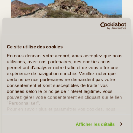
©
Ce site utilise des cookies
Unique émirat à ne pas avoir de côte sur le golfe Persique,
En nous donnant votre accord, vous acceptez que nous
Fujairah est situé sur le littoral du golfe d'Oman et a la
utilisions, avec nos partenaires, des cookies nous
particularité d'abriter certaines des plus belles plages du
permettant d’analyser notre trafic et de vous offrir une
territoire. Ici, les vastes étendues désertiques sont (...)
expérience de navigation enrichie. Veuillez noter que
certains de nos partenaires ne demandent pas votre
consentement et sont susceptibles de traiter vos
Lire la suite
≻
données selon le principe de l'intérêt légitime. Vous
pouvez gérer votre consentement en cliquant sur le lien
Dubaï - Découverte immersive à pied
"Personnaliser".
Pour en savoir plus et paramétrer vos cookies, nous
Calendrier culturel de Dubaï
vous invitons à consulter notre
politique en matière de
confidentialité et de cookies
.
Afficher les détails
»
Tous les Articles sur les Emirats Arabes Unis