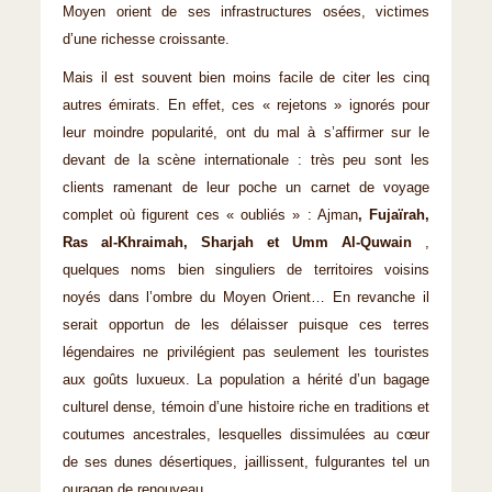
Moyen orient de ses infrastructures osées, victimes
d’une richesse croissante.
Mais il est souvent bien moins facile de citer les cinq
autres émirats. En effet, ces « rejetons » ignorés pour
leur moindre popularité, ont du mal à s’affirmer sur le
devant de la scène internationale : très peu sont les
clients ramenant de leur poche un carnet de voyage
complet où figurent ces « oubliés » : Ajman
, Fujaïrah,
Ras al-Khraimah, Sharjah et Umm Al-Quwain
,
quelques noms bien singuliers de territoires voisins
noyés dans l’ombre du Moyen Orient… En revanche il
serait opportun de les délaisser puisque ces terres
légendaires ne privilégient pas seulement les touristes
aux goûts luxueux. La population a hérité d’un bagage
culturel dense, témoin d’une histoire riche en traditions et
coutumes ancestrales, lesquelles dissimulées au cœur
de ses dunes désertiques, jaillissent, fulgurantes tel un
ouragan de renouveau.