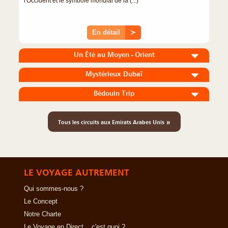
l'Occident et le symbole mondial de la (...)
En détail
≻
Un Été au Moyen - Orient
Mystérieux Dubaï
Bédouin Trip
»
Tous les circuits aux Emirats Arabes Unis
LE VOYAGE AUTREMENT
Qui sommes-nous ?
Le Concept
Notre Charte
Le Voyage en Direct... c'est quoi ?