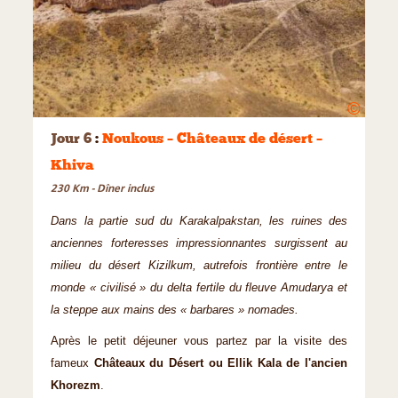
©
Jour 6
:
Noukous – Châteaux de désert –
Khiva
230 Km - Dîner inclus
Dans la partie sud du Karakalpakstan, les ruines des
anciennes forteresses impressionnantes surgissent au
milieu du désert Kizilkum, autrefois frontière entre le
monde « civilisé » du delta fertile du fleuve Amudarya et
la steppe aux mains des « barbares » nomades.
Après le petit déjeuner vous partez par la visite des
fameux
Châteaux du Désert ou Ellik Kala de l'ancien
Khorezm
.