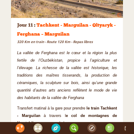
©
Jour 11
:
Tachkent - Marguilan - Oltyaryk -
Ferghana – Marguilan
320 Km en train - Route 120 Km - Repas libres
La vallée de Ferghana est le cœur et la région la plus
fertile de l’Ouzbékistan, propice à l’agriculture et
l’élevage. La richesse de la vallée est historique, les
traditions des maîtres tisserands, la production de
céramiques, la sculpture sur bois, ainsi qu’une grande
quantité d’autres arts anciens reflètent le mode de vie
des habitants de la vallée de Ferghana
Transfert matinal à la gare pour prendre
le train Tachkent
- Marguilan
à travers l
e col de montagnes de
Kamtchik
, au passage de beau paysages.
Arrivée à Marguilan vers midi.
Départ pour la visite