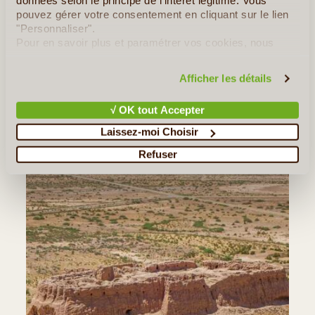
données selon le principe de l'intérêt légitime. Vous
situé autour de Noukous, un ancien cimetière qui mérite
pouvez gérer votre consentement en cliquant sur le lien
"Personnaliser".
un arrêt (si le temps le permet).
Pour en savoir plus et paramétrer vos cookies, nous
Retour à l’hôtel.
vous invitons à consulter notre
politique en matière de
confidentialité et de cookies
.
Afficher les détails
Dîner libre et nuit à l’hôtel
√ OK tout Accepter
Laissez-moi Choisir
Refuser