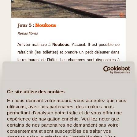
©
Jour 5
:
Noukous
Repas libres
Arrivée matinale à
Noukous
. Accueil. Il est possible se
rafraîchir (les toilettes) et prendre un petit déjeuner dans
le restaurant de l’hôtel. Les chambres sont disponibles à
partir 14h00. Un check-in anticipé avant midi peut être
proposé, selon la disponibilité et moyennant un
supplément.
Ce site utilise des cookies
Déjeuner libre en cours de visite.
En nous donnant votre accord, vous acceptez que nous
Visite du Musée d’Art de Noukous
, également connu
utilisions, avec nos partenaires, des cookies nous
sous le nom de musée Igor Stavisky. C’est la deuxième
permettant d’analyser notre trafic et de vous offrir une
expérience de navigation enrichie. Veuillez noter que
plus grande galerie d’avant-garde russe au monde, après
certains de nos partenaires ne demandent pas votre
celle du musée russe de Saint-Pétersbourg (fermé le
consentement et sont susceptibles de traiter vos
lundi). Visite de l’ensemble archéologique de Mizdakhan,