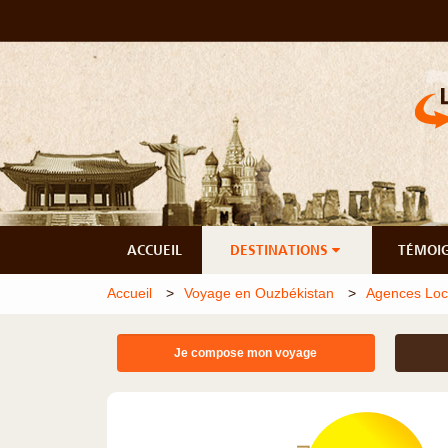
ACCUEIL
DESTINATIONS
TÉMOI
Accueil
Voyage en Ouzbékistan
Agences Loc
Je compose mon voyage