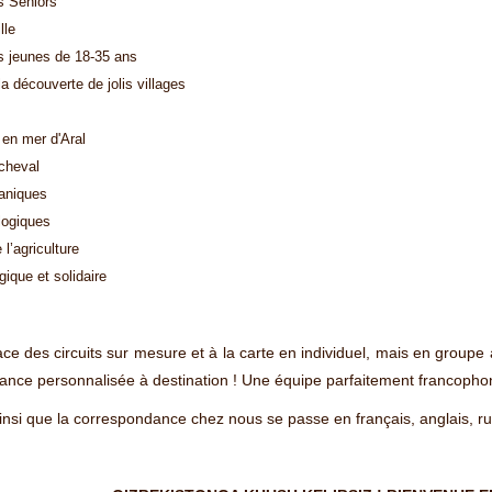
s Seniors
lle
s jeunes de 18-35 ans
 découverte de jolis villages
 en mer d'Aral
cheval
taniques
logiques
l’agriculture
ique et solidaire
e des circuits sur mesure et à la carte en individuel, mais en groupe a
tance personnalisée à destination ! Une équipe parfaitement francophon
nsi que la correspondance chez nous se passe en français, anglais, r