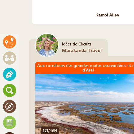
Kamol Aliev
Idées de Circuits
Marakanda Travel
Aux carrefours des grandes routes caravanières et 
d'Aral
17J/16N