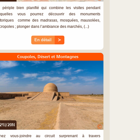
 périple bien planifié qui combine les visites pendant
squelles vous pourrez découvrir des monuments
storiques comme des madrasas, mosquées, mausolées,
cropoles ; plonger dans l’ambiance des marchés, (...)
En détail
≻
Coupoles, Désert et Montagnes
21J/20N
©
nez vous-joindre au circuit surprenant à travers