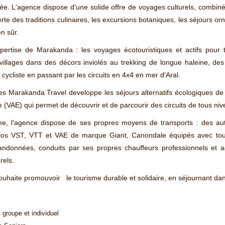
ée. L'agence dispose d'une solide offre de voyages culturels, combiné
te des traditions culinaires, les excursions botaniques, les séjours o
en sûr.
ertise de Marakanda : les voyages écotouristiques et actifs pour t
 villages dans des décors inviolés au trekking de longue haleine, 
ycliste en passant par les circuits en 4x4 en mer d'Aral.
s Marakanda Travel developpe les séjours alternatifs écologiques de p
e (VAE) qui permet de découvrir et de parcourir des circuits de tous niv
, l'agence dispose de ses propres moyens de transports : des autoc
vélos VST, VTT et VAE de marque Giant, Canondale équipés avec tou
andonnées, conduits par ses propres chauffeurs professionnels et 
rels.
uhaite promouvoir le tourisme durable et solidaire, en séjournant dans
 groupe et individuel