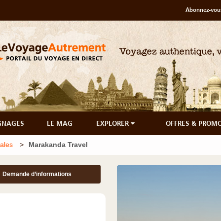
Abonnez-vous
GNAGES
LE MAG
EXPLORER
OFFRES & PROM
ales
Marakanda Travel
Demande d’informations