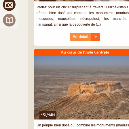
Partez pour un circuit surprenant à travers l’Ouzbékistan !
périple bien dosé qui combine les monuments (madras
mosquées, mausolées, nécropoles), les marchés
l’artisanat, ainsi que la découverte de (...)
En détail
≻
Au cœur de l’Asie Centrale
15J/14N
Un périple bien dosé qui combine les monuments (madras