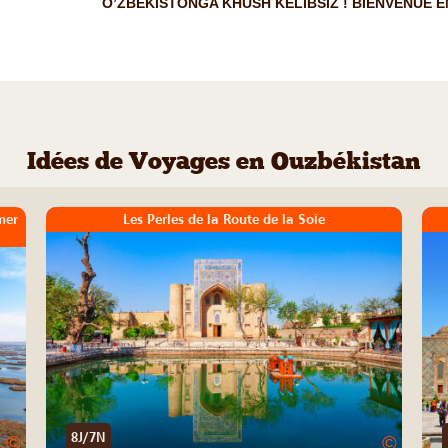
O’ZBEKISTONGA KHUSH KELIBSIZ ! BIENVENUE E
Idées de Voyages en Ouzbékistan
mer
Les Perles de la Route de la Soie
8J/7N
©
©