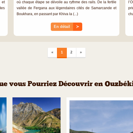
 et
où chaque étape se dévoile au rythme des rails. De la fertile
l’
des
vallée de Fergana aux légendaires cités de Samarcande et
pr
Boukhara, en passant par Khiva la (...)
ch
En détail
≻
PREVIOUS
NEXT
«
1
2
»
ue vous Pourriez Découvrir en Ouzbék