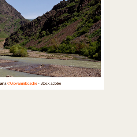
gana
©Giovannibosche
- Stock.adobe