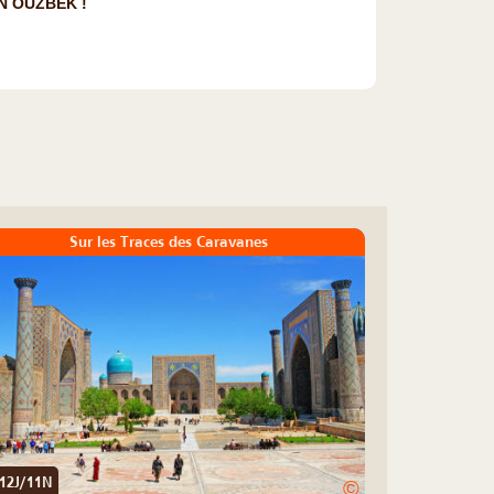
N OUZBÉK !
Sur les Traces des Caravanes
12J/11N
©