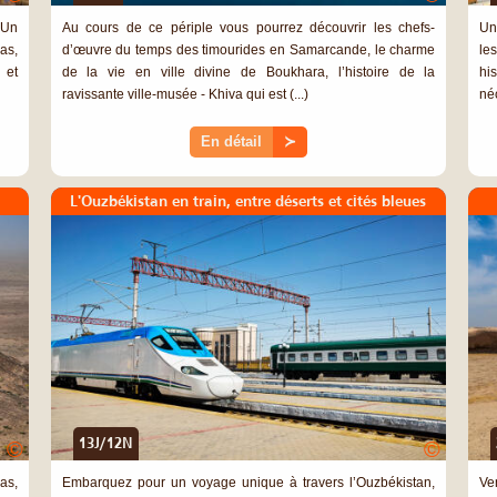
 Un
Au cours de ce périple vous pourrez découvrir les chefs-
Un
as,
d’œuvre du temps des timourides en Samarcande, le charme
le
 et
de la vie en ville divine de Boukhara, l’histoire de la
hi
ravissante ville-musée - Khiva qui est (...)
né
En détail
≻
L'Ouzbékistan en train, entre déserts et cités bleues
13J/12N
©
©
as,
Embarquez pour un voyage unique à travers l’Ouzbékistan,
Ve