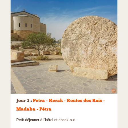
©
Jour 3
:
Petra - Kerak - Routes des Rois -
Madaba - Pétra
Petit-déjeuner à l’hôtel et check out.