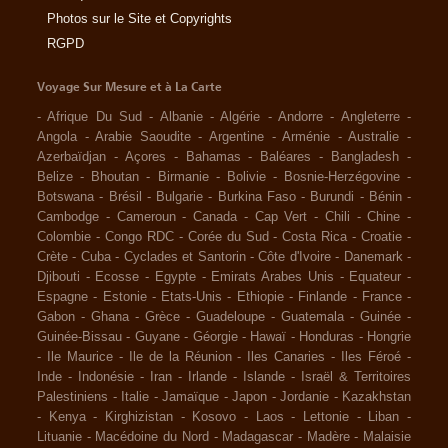
Photos sur le Site et Copyrights
RGPD
Voyage Sur Mesure et à La Carte
-
Afrique Du Sud
-
Albanie
-
Algérie
-
Andorre
-
Angleterre
-
Angola
-
Arabie Saoudite
-
Argentine
-
Arménie
-
Australie
-
Azerbaïdjan
-
Açores
-
Bahamas
-
Baléares
-
Bangladesh
-
Belize
-
Bhoutan
-
Birmanie
-
Bolivie
-
Bosnie-Herzégovine
-
Botswana
-
Brésil
-
Bulgarie
-
Burkina Faso
-
Burundi
-
Bénin
-
Cambodge
-
Cameroun
-
Canada
-
Cap Vert
-
Chili
-
Chine
-
Colombie
-
Congo RDC
-
Corée du Sud
-
Costa Rica
-
Croatie
-
Crète
-
Cuba
-
Cyclades et Santorin
-
Côte d'Ivoire
-
Danemark
-
Djibouti
-
Ecosse
-
Egypte
-
Emirats Arabes Unis
-
Equateur
-
Espagne
-
Estonie
-
Etats-Unis
-
Ethiopie
-
Finlande
-
France
-
Gabon
-
Ghana
-
Grèce
-
Guadeloupe
-
Guatemala
-
Guinée
-
Guinée-Bissau
-
Guyane
-
Géorgie
-
Hawaï
-
Honduras
-
Hongrie
-
Ile Maurice
-
Ile de la Réunion
-
Iles Canaries
-
Iles Féroé
-
Inde
-
Indonésie
-
Iran
-
Irlande
-
Islande
-
Israël & Territoires
Palestiniens
-
Italie
-
Jamaïque
-
Japon
-
Jordanie
-
Kazakhstan
-
Kenya
-
Kirghizistan
-
Kosovo
-
Laos
-
Lettonie
-
Liban
-
Lituanie
-
Macédoine du Nord
-
Madagascar
-
Madère
-
Malaisie