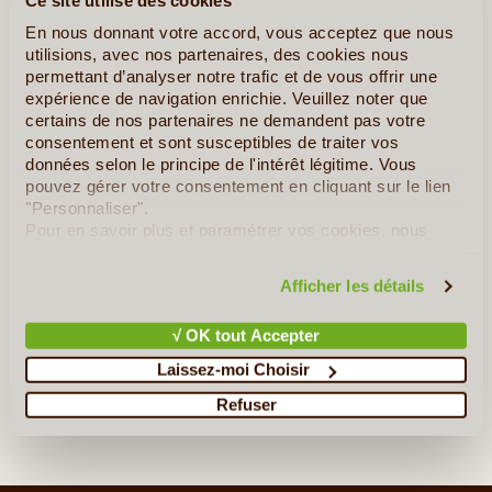
En nous donnant votre accord, vous acceptez que nous
utilisions, avec nos partenaires, des cookies nous
permettant d’analyser notre trafic et de vous offrir une
expérience de navigation enrichie. Veuillez noter que
certains de nos partenaires ne demandent pas votre
consentement et sont susceptibles de traiter vos
données selon le principe de l'intérêt légitime. Vous
©
pouvez gérer votre consentement en cliquant sur le lien
Capitale de l'Iran sous les Seldjoukides et les Safavides, Ispahan
"Personnaliser".
a gardé de ses siècles d'histoire un urbanisme extraordinaire. Ce
Pour en savoir plus et paramétrer vos cookies, nous
trésor iranien, troisième ville du pays avec plus d'1,5 millions
vous invitons à consulter notre
politique en matière de
d'habitants, est doté de superbes monuments (...)
confidentialité et de cookies
.
Afficher les détails
√ OK tout Accepter
Lire la suite
≻
Laissez-moi Choisir
Refuser
»
Tous les Articles sur l'Iran