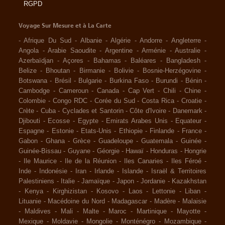
RGPD
Voyage Sur Mesure et à La Carte
-
Afrique Du Sud
-
Albanie
-
Algérie
-
Andorre
-
Angleterre
-
Angola
-
Arabie Saoudite
-
Argentine
-
Arménie
-
Australie
-
Azerbaïdjan
-
Açores
-
Bahamas
-
Baléares
-
Bangladesh
-
Belize
-
Bhoutan
-
Birmanie
-
Bolivie
-
Bosnie-Herzégovine
-
Botswana
-
Brésil
-
Bulgarie
-
Burkina Faso
-
Burundi
-
Bénin
-
Cambodge
-
Cameroun
-
Canada
-
Cap Vert
-
Chili
-
Chine
-
Colombie
-
Congo RDC
-
Corée du Sud
-
Costa Rica
-
Croatie
-
Crète
-
Cuba
-
Cyclades et Santorin
-
Côte d'Ivoire
-
Danemark
-
Djibouti
-
Ecosse
-
Egypte
-
Emirats Arabes Unis
-
Equateur
-
Espagne
-
Estonie
-
Etats-Unis
-
Ethiopie
-
Finlande
-
France
-
Gabon
-
Ghana
-
Grèce
-
Guadeloupe
-
Guatemala
-
Guinée
-
Guinée-Bissau
-
Guyane
-
Géorgie
-
Hawaï
-
Honduras
-
Hongrie
-
Ile Maurice
-
Ile de la Réunion
-
Iles Canaries
-
Iles Féroé
-
Inde
-
Indonésie
-
Iran
-
Irlande
-
Islande
-
Israël & Territoires
Palestiniens
-
Italie
-
Jamaïque
-
Japon
-
Jordanie
-
Kazakhstan
-
Kenya
-
Kirghizistan
-
Kosovo
-
Laos
-
Lettonie
-
Liban
-
Lituanie
-
Macédoine du Nord
-
Madagascar
-
Madère
-
Malaisie
-
Maldives
-
Mali
-
Malte
-
Maroc
-
Martinique
-
Mayotte
-
Mexique
-
Moldavie
-
Mongolie
-
Monténégro
-
Mozambique
-