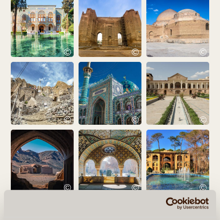
©
©
©
©
©
©
©
©
©
EN VOIR PLUS ...