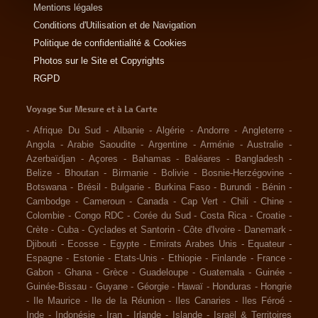
Mentions légales
Conditions d'Utilisation et de Navigation
Politique de confidentialité & Cookies
Photos sur le Site et Copyrights
RGPD
Voyage Sur Mesure et à La Carte
-
Afrique Du Sud
-
Albanie
-
Algérie
-
Andorre
-
Angleterre
-
Angola
-
Arabie Saoudite
-
Argentine
-
Arménie
-
Australie
-
Azerbaïdjan
-
Açores
-
Bahamas
-
Baléares
-
Bangladesh
-
Belize
-
Bhoutan
-
Birmanie
-
Bolivie
-
Bosnie-Herzégovine
-
Botswana
-
Brésil
-
Bulgarie
-
Burkina Faso
-
Burundi
-
Bénin
-
Cambodge
-
Cameroun
-
Canada
-
Cap Vert
-
Chili
-
Chine
-
Colombie
-
Congo RDC
-
Corée du Sud
-
Costa Rica
-
Croatie
-
Crète
-
Cuba
-
Cyclades et Santorin
-
Côte d'Ivoire
-
Danemark
-
Djibouti
-
Ecosse
-
Egypte
-
Emirats Arabes Unis
-
Equateur
-
Espagne
-
Estonie
-
Etats-Unis
-
Ethiopie
-
Finlande
-
France
-
Gabon
-
Ghana
-
Grèce
-
Guadeloupe
-
Guatemala
-
Guinée
-
Guinée-Bissau
-
Guyane
-
Géorgie
-
Hawaï
-
Honduras
-
Hongrie
-
Ile Maurice
-
Ile de la Réunion
-
Iles Canaries
-
Iles Féroé
-
Inde
-
Indonésie
-
Iran
-
Irlande
-
Islande
-
Israël & Territoires