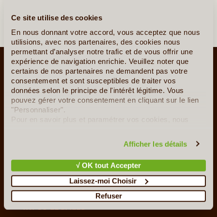
Ce site utilise des cookies
En nous donnant votre accord, vous acceptez que nous
utilisions, avec nos partenaires, des cookies nous
permettant d’analyser notre trafic et de vous offrir une
LE VOYAGE AUTREMENT
expérience de navigation enrichie. Veuillez noter que
certains de nos partenaires ne demandent pas votre
Qui sommes-nous ?
consentement et sont susceptibles de traiter vos
Le Concept
données selon le principe de l'intérêt légitime. Vous
pouvez gérer votre consentement en cliquant sur le lien
Notre Charte
"Personnaliser".
Le Voyage en Direct... c'est quoi ?
Pour en savoir plus et paramétrer vos cookies, nous
Les Agents Locaux Partenaires
vous invitons à consulter notre
politique en matière de
confidentialité et de cookies
.
Afficher les détails
SUIVEZ-NOUS
UTILES
F.A.Q
√ OK tout Accepter
Ils nous aident
Laissez-moi Choisir
Contacts
Refuser
INFOS LÉGALES