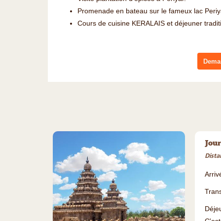
Promenade en bateau sur le fameux lac Periya
Cours de cuisine KERALAIS et déjeuner traditi
Deman
Jour
Dista
Arriv
Trans
Déjeu