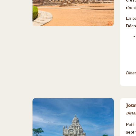
C'est
réun
En bo
©
Déco
Diner 
Jour
Dista
Petit
sept 