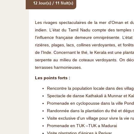
12 Jour(s) / 11 Nuit(s)
Les rivages spectaculaires de la mer d'Oman et du
indien. L'état du Tamil Nadu compte des temples 
l'influence française demeure omniprésente. L’état
rizières, plages, lacs, collines verdoyantes, et forêt
de l'Inde. Concernant le thé, le Kerala est une plant
serpente au milieu de coteaux verdoyants. On décou
terrasses harmonieuses.
Les points forts :
Rencontre la population locale dans des villa
Spectacle de danse Kathakali à Munnar et Kal
Promenade en cyclopousse dans la ville Pond
Randonnée dans la plantation du thé et dégu
Visite exclusive d'un village pour vivre la vie r
Promenade en TUK –TUK a Madurai
Visite plantation d'épices à Periyar.