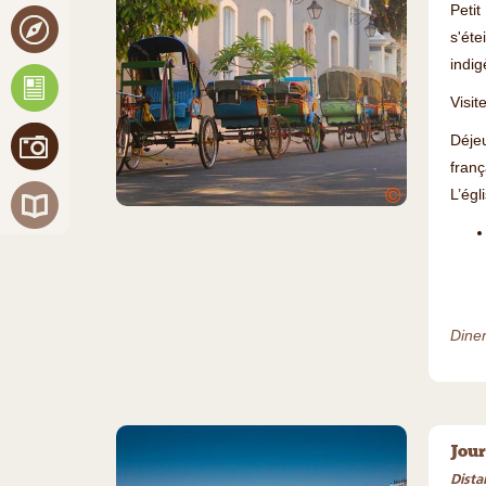
Petit
s'éte
indig
Visite
Déje
fran
©
L’égl
Diner 
Jour
Dista