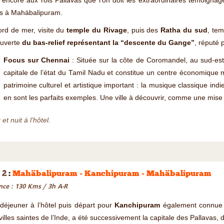
 encore aux rois Pallavas que l'on doit les extraordinaires témoignages
is à Mahäbalipuram.
rd de mer, visite du
temple du Rivage
, puis des
Ratha du sud
, te
uverte
du bas-relief représentant la “descente du Gange”
, réputé 
Focus sur Chennai
: Située sur la côte de Coromandel, au sud-est
capitale de l’état du Tamil Nadu et constitue un centre économique
patrimoine culturel et artistique important : la musique classique ind
en sont les parfaits exemples. Une ville à découvrir, comme une mise
et nuit à l’hôtel.
 2
:
Mahäbalipuram - Kanchipuram - Mahäbalipuram
nce : 130 Kms / 3h A-R
 déjeuner à l’hôtel puis départ pour
Kanchipuram
également connue s
villes saintes de l’Inde, a été successivement la capitale des Pallavas,