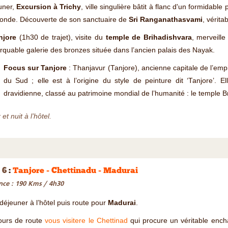
uner,
Excursion à Trichy
, ville singulière bâtit à flanc d'un formidabl
ronde. Découverte de son sanctuaire de
Sri Ranganathasvami
, vérita
njore
(1h30 de trajet), visite du
temple de Brihadishvara
, merveille
quable galerie des bronzes située dans l’ancien palais des Nayak.
Focus sur Tanjore
: Thanjavur (Tanjore), ancienne capitale de l’empi
du Sud ; elle est à l’origine du style de peinture dit ‘Tanjore’. E
dravidienne, classé au patrimoine mondial de l’humanité : le temple B
et nuit à l’hôtel.
 6
:
Tanjore - Chettinadu - Madurai
nce : 190 Kms / 4h30
 déjeuner à l’hôtel puis route pour
Madurai
.
ours de route
vous visitere le Chettinad
qui procure un véritable enc