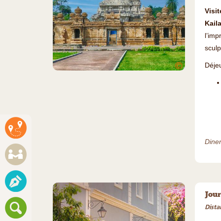
Visi
Kail
l’im
sculp
©
Déjeu
Diner 
Jour
Dista