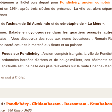
 déjeuner à l’hôtel puis départ pour
Pondichéry, ancien comptoir
int en 1954, après trois siècles de présence. La ville est alors séparé
ènes.
 de l
’ashram de Sri Aurobindo
et du
cénotaphe de « La Mère »
.
uner.
Balade en cyclopousse dans les quartiers occupés autref
çaise… Vous découvrez des rues aux noms évocateurs : Romain Rol
ise sacré-cœur et le marché aux fleurs et au poisson.
Focus sur Pondichéry
: Ancien comptoir français, la ville de Pondi
ordonnées bordées d’arbres et de bougainvilliers, ses bâtiments co
spirituelle est une halte des plus relaxantes sur la route Chennai-Mad
et nuit à l’hôtel.
 4
:
Pondichéry - Chidambaram - Darasuram - Kumbako
nce : 140 Kms / 3h30