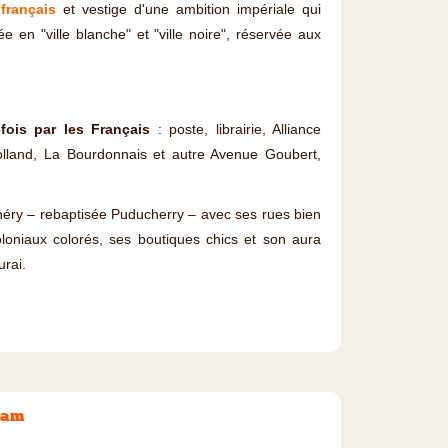
 français
et vestige d'une ambition impériale qui
e en "ville blanche" et "ville noire", réservée aux
ois par les Français
: poste, librairie, Alliance
land, La Bourdonnais et autre Avenue Goubert,
chéry – rebaptisée Puducherry – avec ses rues bien
loniaux colorés, ses boutiques chics et son aura
urai.
nam