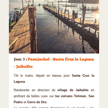
©
Jour 3
:
Panajachel - Santa Cruz la Laguna
- Jaibalito
Tôt le matin, départ en bateau pour
Santa Cruz la
Laguna
.
Randonnée en direction du
village de Jaibalito
en
profitant de belles vues sur
les volcans Toliman
,
San
Pedro
et
Cerro de Oro
.