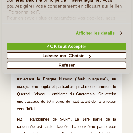
données selon le principe de l'intérêt légitime. Vous
Verapaz dont les paysages montagneux sont couverts de
pouvez gérer votre consentement en cliquant sur le lien
brume, de cascades et de forêts luxuriantes. Arrêt
"Personnaliser".
pour déjeuner dans un hôtel atypique construit en
Pour en savoir plus et paramétrer vos cookies, nous
vous invitons à consulter notre
politique en matière de
bambou. L'hôtel dispose d'une belle réserve privée où l'on
confidentialité et de cookies
.
peut randonner pour observer oiseaux et cascades.
Afficher les détails
Randonnée à la cascade Ram Tzul
√ OK tout Accepter
Ram Tzul signifie "Esprit de la montagne". L'endroit est
Laissez-moi Choisir
idéal pour passer un moment de communion avec la
nature. On commence notre randonnée dans une forêt de
Refuser
bambous. On continue notre randonnée sur des sentiers
traversant le Bosque Nuboso ("forêt nuageuse"), un
écosystème fragile et particulier qui abrite notamment le
Quetzal, l'oiseau - emblème du Guatemala. On atteint
une cascade de 60 mètres de haut avant de faire retour
vers l'hôtel.
NB
: Randonnée de 5-6km. La 1ère partie de la
randonnée est facile d'accès. La deuxième partie pour