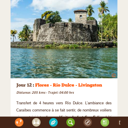
©
Jour 12
:
Flores - Rio Dulce - Livingston
Distance: 205 kms - Trajet: 04:00 hrs
Transfert de 4 heures vers Río Dulce. L’ambiance des
Caraïbes commence à se fait sentir, de nombreux voiliers
viennent ici jeter l’ancre.
Visite du fort San Felipe
bâti
au 17ème siècle pour stopper les attaques récurrentes de