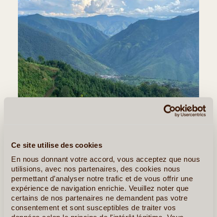
Ce site utilise des cookies
©
En nous donnant votre accord, vous acceptez que nous
Jour 6
:
Antigua - Ram Tzul - Coban
utilisions, avec nos partenaires, des cookies nous
permettant d’analyser notre trafic et de vous offrir une
Distance: 251kms - Trajet: 05:30 hrs
expérience de navigation enrichie. Veuillez noter que
Cap sur le département des Verapaces
certains de nos partenaires ne demandent pas votre
consentement et sont susceptibles de traiter vos
Départ à 8h d'Antigua en direction du département de Alta