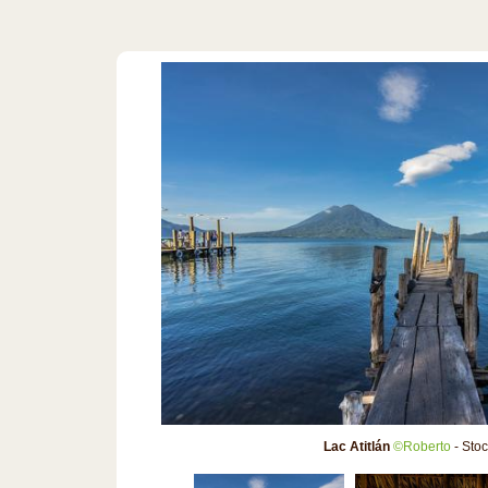
Lac Atitlán
©Roberto
- Sto