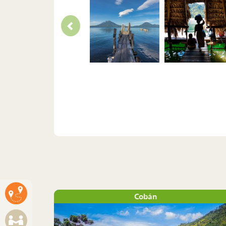
Cobán