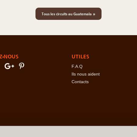
»
Tous les circuits au Guatemala
Z-NOUS
UTILES
F.A.Q
Ils nous aident
Contacts
erre
-
Angola
-
Arabie Saoudite
-
Argentine
-
Arménie
-
Australie
-
Azer
ovine
-
Botswana
-
Brésil
-
Bulgarie
-
Burkina Faso
-
Burundi
-
Bénin