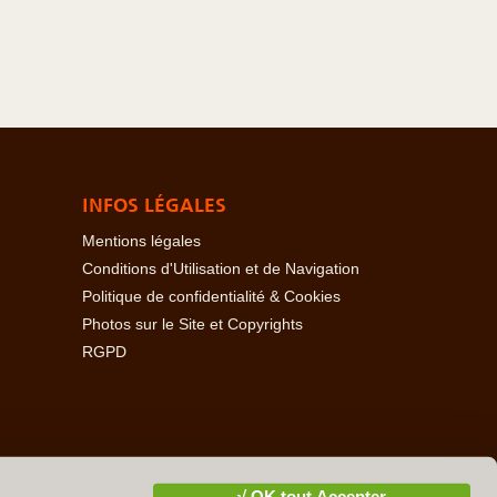
INFOS LÉGALES
Mentions légales
Conditions d'Utilisation et de Navigation
Politique de confidentialité & Cookies
Photos sur le Site et Copyrights
RGPD
baïdjan
-
Açores
-
Bahamas
-
Baléares
-
Bangladesh
-
-
Cambodge
-
Cameroun
-
Canada
-
Cap Vert
-
Chili
-
√ OK tout Accepter