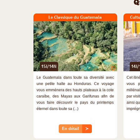
Q
Le Classique du Guatemala
Cultu
15J/14N
14J/
©
Le Guatemala dans toute sa diversité avec
Cet iti
une petite halte au Honduras. Ce voyage
vous p
vous emmènera des hauts plateaux à la cote
millén
caraïbe, des Mayas aux Garifunas afin de
par visi
vous faire découvrir le pays du printemps
ainsi q
éternel dans toute sa (...)
imprégn
En détail
≻