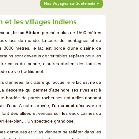
»
Nos Voyages au Guatemala
n et les villages indiens
anique,
le lac Atitlan
, perché à plus de 1500 mètres
s beaux lacs du monde. Entouré de montagnes et de
de 3000 mètres, le lac est bordé d'une dizaine de
 certains sont devenus de véritables repères pour les
tre coins du monde, d'autres abritent des familles
de de vie traditionnel.
rs d'années, la cratère qui accueille le lac est né de
 La descente qui permet d'atteindre ses rives est à
ute bordée de parois rocheuses naturelles donnant
 d'eau. A notre arrivée, l'on croirait découvrir un
 font des allées et venues sur les eaux calmes du
 arrière-plan… Un spectacle grandiose.
es demeures et villas viennent se refléter dans les