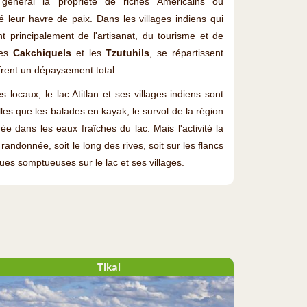
 général la propriété de riches Américains ou
é leur havre de paix. Dans les villages indiens qui
nt principalement de l'artisanat, du tourisme et de
les
Cakchiquels
et les
Tzutuhils
, se répartissent
ffrent un dépaysement total.
 locaux, le lac Atitlan et ses villages indiens sont
elles que les balades en kayak, le survol de la région
e dans les eaux fraîches du lac. Mais l'activité la
randonnée, soit le long des rives, soit sur les flancs
es somptueuses sur le lac et ses villages.
Tikal