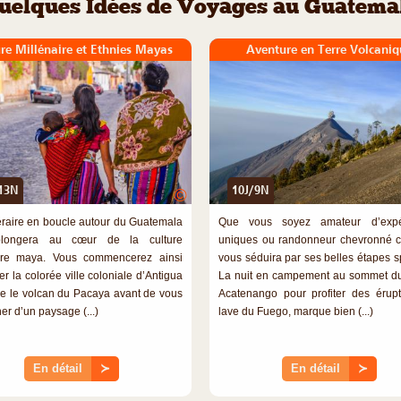
uelques Idées de Voyages au Guatema
re Millénaire et Ethnies Mayas
Aventure en Terre Volcaniq
13N
10J/9N
©
néraire en boucle autour du Guatemala
Que vous soyez amateur d’expé
longera au cœur de la culture
uniques ou randonneur chevronné ce
aire maya. Vous commencerez ainsi
vous séduira par ses belles étapes sp
ter la colorée ville coloniale d’Antigua
La nuit en campement au sommet d
ue le volcan du Pacaya avant de vous
Acatenango pour profiter des érup
er d’un paysage (...)
lave du Fuego, marque bien (...)
En détail
≻
En détail
≻