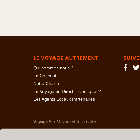
LE VOYAGE AUTREMENT
SUIVE
Qui sommes-nous ?
Le Concept
Notre Charte
Le Voyage en Direct... c'est quoi ?
Les Agents Locaux Partenaires
Voyage Sur Mesure et à La Carte
-
Afrique Du Sud
-
Albanie
-
Algérie
-
Andorre
-
Anglet
Belize
-
Bhoutan
-
Birmanie
-
Bolivie
-
Bosnie-Herzég