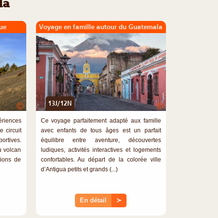
la
ue
Voyage en famille autour du Guatemala
13J/12N
©
©
riences
Ce voyage parfaitement adapté aux famille
 circuit
avec enfants de tous âges est un parfait
ortives.
équilibre entre aventure, découvertes
u volcan
ludiques, activités interactives et logements
tions de
confortables. Au départ de la colorée ville
d’Antigua petits et grands (...)
En détail
≻