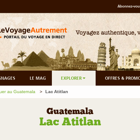
Abonnez-vous
GNAGES
LE MAG
EXPLORER
OFFRES & PROM
uer au Guatemala
Lac Atitlan
Guatemala
Lac Atitlan