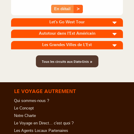
En détail
≻
Let's Go West Tour
Autotour dans l'Est Américain
Les Grandes Villes de L'Est
»
Tous les circuits aux Etats-Unis
LE VOYAGE AUTREMENT
Qui sommes-nous ?
Le Concept
Notre Charte
Le Voyage en Direct... c'est quoi ?
Les Agents Locaux Partenaires