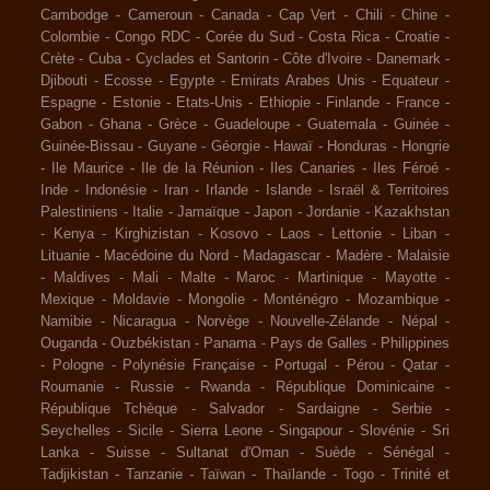
Cambodge
-
Cameroun
-
Canada
-
Cap Vert
-
Chili
-
Chine
-
Colombie
-
Congo RDC
-
Corée du Sud
-
Costa Rica
-
Croatie
-
Crète
-
Cuba
-
Cyclades et Santorin
-
Côte d'Ivoire
-
Danemark
-
Djibouti
-
Ecosse
-
Egypte
-
Emirats Arabes Unis
-
Equateur
-
Espagne
-
Estonie
-
Etats-Unis
-
Ethiopie
-
Finlande
-
France
-
Gabon
-
Ghana
-
Grèce
-
Guadeloupe
-
Guatemala
-
Guinée
-
Guinée-Bissau
-
Guyane
-
Géorgie
-
Hawaï
-
Honduras
-
Hongrie
-
Ile Maurice
-
Ile de la Réunion
-
Iles Canaries
-
Iles Féroé
-
Inde
-
Indonésie
-
Iran
-
Irlande
-
Islande
-
Israël & Territoires
Palestiniens
-
Italie
-
Jamaïque
-
Japon
-
Jordanie
-
Kazakhstan
-
Kenya
-
Kirghizistan
-
Kosovo
-
Laos
-
Lettonie
-
Liban
-
Lituanie
-
Macédoine du Nord
-
Madagascar
-
Madère
-
Malaisie
-
Maldives
-
Mali
-
Malte
-
Maroc
-
Martinique
-
Mayotte
-
Mexique
-
Moldavie
-
Mongolie
-
Monténégro
-
Mozambique
-
Namibie
-
Nicaragua
-
Norvège
-
Nouvelle-Zélande
-
Népal
-
Ouganda
-
Ouzbékistan
-
Panama
-
Pays de Galles
-
Philippines
-
Pologne
-
Polynésie Française
-
Portugal
-
Pérou
-
Qatar
-
Roumanie
-
Russie
-
Rwanda
-
République Dominicaine
-
République Tchèque
-
Salvador
-
Sardaigne
-
Serbie
-
Seychelles
-
Sicile
-
Sierra Leone
-
Singapour
-
Slovénie
-
Sri
Lanka
-
Suisse
-
Sultanat d'Oman
-
Suède
-
Sénégal
-
Tadjikistan
-
Tanzanie
-
Taïwan
-
Thaïlande
-
Togo
-
Trinité et