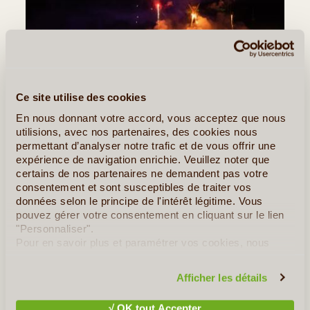
©
Si vous prenez cette phrase au pied de la lettre, on se demande
de quel sujet l’article va traiter. Et pourtant, le Burning Man, est un
Ce site utilise des cookies
nom familier chez nos voisins d’outre Atlantique. Ce célèbre
En nous donnant votre accord, vous acceptez que nous
festival se déroule dans le désert de Black (...)
utilisions, avec nos partenaires, des cookies nous
permettant d’analyser notre trafic et de vous offrir une
expérience de navigation enrichie. Veuillez noter que
Lire la suite
≻
certains de nos partenaires ne demandent pas votre
consentement et sont susceptibles de traiter vos
À la découverte de New York en famille
données selon le principe de l'intérêt légitime. Vous
pouvez gérer votre consentement en cliquant sur le lien
Sur les Traces de la Musique Américaine
"Personnaliser".
Pour en savoir plus et paramétrer vos cookies, nous
vous invitons à consulter notre
politique en matière de
»
Tous les Articles sur les Etats-Unis
confidentialité et de cookies
.
Afficher les détails
Quelques Idées de Voyages aux Etats-
√ OK tout Accepter
Unis