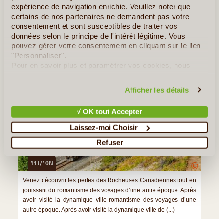
expérience de navigation enrichie. Veuillez noter que
certains de nos partenaires ne demandent pas votre
Quelques Idées de Voyages au Canada
consentement et sont susceptibles de traiter vos
données selon le principe de l'intérêt légitime. Vous
L’Express Des Rocheuses
pouvez gérer votre consentement en cliquant sur le lien
"Personnaliser".
Pour en savoir plus et paramétrer vos cookies, nous
vous invitons à consulter notre
politique en matière de
confidentialité et de cookies
.
Afficher les détails
√ OK tout Accepter
Laissez-moi Choisir
Refuser
11J/10N
©
Venez découvrir les perles des Rocheuses Canadiennes tout en
jouissant du romantisme des voyages d’une autre époque. Après
avoir visité la dynamique ville romantisme des voyages d’une
autre époque. Après avoir visité la dynamique ville de (...)