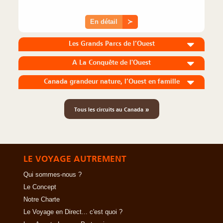
En détail
≻
Les Grands Parcs de l’Ouest
A La Conquête de l'Ouest
Canada grandeur nature, l’Ouest en famille
»
Tous les circuits au Canada
LE VOYAGE AUTREMENT
Qui sommes-nous ?
Le Concept
Notre Charte
Le Voyage en Direct... c'est quoi ?