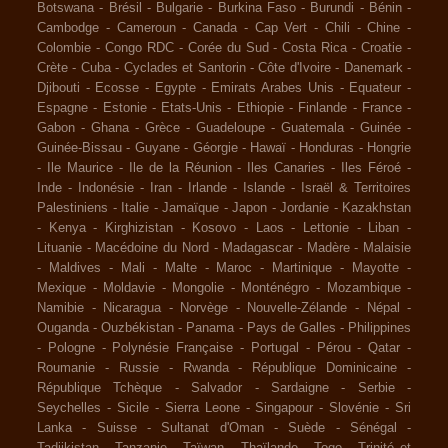
Botswana
-
Brésil
-
Bulgarie
-
Burkina Faso
-
Burundi
-
Bénin
-
Cambodge
-
Cameroun
-
Canada
-
Cap Vert
-
Chili
-
Chine
-
Colombie
-
Congo RDC
-
Corée du Sud
-
Costa Rica
-
Croatie
-
Crète
-
Cuba
-
Cyclades et Santorin
-
Côte d'Ivoire
-
Danemark
-
Djibouti
-
Ecosse
-
Egypte
-
Emirats Arabes Unis
-
Equateur
-
Espagne
-
Estonie
-
Etats-Unis
-
Ethiopie
-
Finlande
-
France
-
Gabon
-
Ghana
-
Grèce
-
Guadeloupe
-
Guatemala
-
Guinée
-
Guinée-Bissau
-
Guyane
-
Géorgie
-
Hawaï
-
Honduras
-
Hongrie
-
Ile Maurice
-
Ile de la Réunion
-
Iles Canaries
-
Iles Féroé
-
Inde
-
Indonésie
-
Iran
-
Irlande
-
Islande
-
Israël & Territoires
Palestiniens
-
Italie
-
Jamaïque
-
Japon
-
Jordanie
-
Kazakhstan
-
Kenya
-
Kirghizistan
-
Kosovo
-
Laos
-
Lettonie
-
Liban
-
Lituanie
-
Macédoine du Nord
-
Madagascar
-
Madère
-
Malaisie
-
Maldives
-
Mali
-
Malte
-
Maroc
-
Martinique
-
Mayotte
-
Mexique
-
Moldavie
-
Mongolie
-
Monténégro
-
Mozambique
-
Namibie
-
Nicaragua
-
Norvège
-
Nouvelle-Zélande
-
Népal
-
Ouganda
-
Ouzbékistan
-
Panama
-
Pays de Galles
-
Philippines
-
Pologne
-
Polynésie Française
-
Portugal
-
Pérou
-
Qatar
-
Roumanie
-
Russie
-
Rwanda
-
République Dominicaine
-
République Tchèque
-
Salvador
-
Sardaigne
-
Serbie
-
Seychelles
-
Sicile
-
Sierra Leone
-
Singapour
-
Slovénie
-
Sri
Lanka
-
Suisse
-
Sultanat d'Oman
-
Suède
-
Sénégal
-
Tadjikistan
-
Tanzanie
-
Taïwan
-
Thaïlande
-
Togo
-
Trinité et