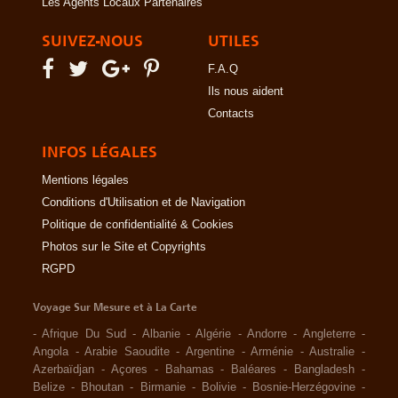
Les Agents Locaux Partenaires
SUIVEZ-NOUS
UTILES
F.A.Q
Ils nous aident
Contacts
INFOS LÉGALES
Mentions légales
Conditions d'Utilisation et de Navigation
Politique de confidentialité & Cookies
Photos sur le Site et Copyrights
RGPD
Voyage Sur Mesure et à La Carte
-
Afrique Du Sud
-
Albanie
-
Algérie
-
Andorre
-
Angleterre
-
Angola
-
Arabie Saoudite
-
Argentine
-
Arménie
-
Australie
-
Azerbaïdjan
-
Açores
-
Bahamas
-
Baléares
-
Bangladesh
-
Belize
-
Bhoutan
-
Birmanie
-
Bolivie
-
Bosnie-Herzégovine
-